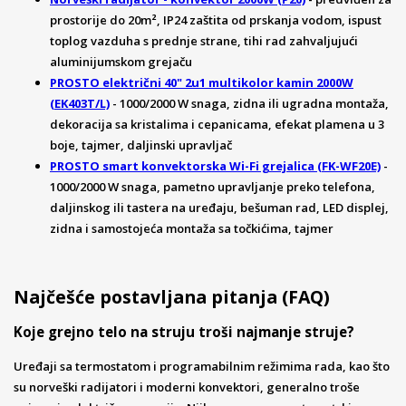
prostorije do 20m², IP24 zaštita od prskanja vodom, ispust
toplog vazduha s prednje strane, tihi rad zahvaljujući
aluminijumskom grejaču
PROSTO električni 40" 2u1 multikolor kamin 2000W
(EK403T/L)
- 1000/2000 W snaga, zidna ili ugradna montaža,
dekoracija sa kristalima i cepanicama, efekat plamena u 3
boje, tajmer, daljinski upravljač
PROSTO smart konvektorska Wi-Fi grejalica (FK-WF20E)
-
1000/2000 W snaga, pametno upravljanje preko telefona,
daljinskog ili tastera na uređaju, bešuman rad, LED displej,
zidna i samostojeća montaža sa točkićima, tajmer
Najčešće postavljana pitanja (FAQ)
Koje grejno telo na struju troši najmanje struje?
Uređaji sa termostatom i programabilnim režimima rada, kao što
su norveški radijatori i moderni konvektori, generalno troše