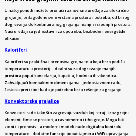
U našoj ponudi možete pronaći raznovrsne uređaje za električno
grejanje, prilagođene svim vrstama prostora i potreba, od brzog
dogrevanja do kontinuiranog grejanja manjih i srednjih prostora.
Naši uređaji su jednostavni za upotrebu, bezbedni i energetski
efikasni.
Kaloriferi
Kaloriferi su praktična i prenosiva grejna tela koja brzo podižu
temperaturu u prostoriji. Idealni su za dogrevanje manjih
prostora poput kancelarija, kupatila, hodnika ili vikendica.
Zahvaljujući kompaktnim dimenzijama i jednostavnom radu,
često su prvi izbor kada je potrebno brzo rešenje za grejanje.
Konvektorske grejalice
Konvektori rade tako što zagrevaju vazduh koji struji kroz grejni
element, čime se prostorija ravnomerno i tiho greje. Mogu biti
zidni ili prenosivi, a moderni modeli nude digitalnu kontrolu
temperature i dodatne funkcije poput tajmera i WiFi upravljanja.