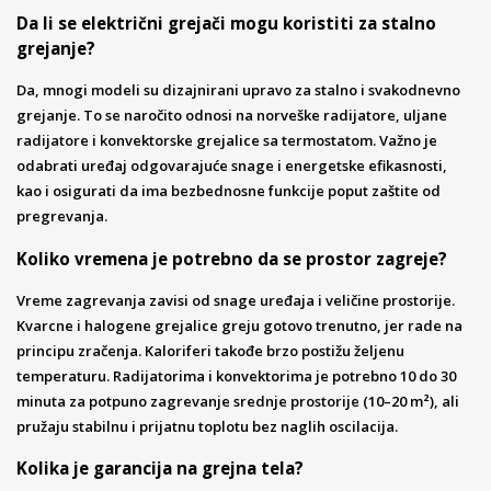
Da li se električni grejači mogu koristiti za stalno
grejanje?
Da, mnogi modeli su dizajnirani upravo za stalno i svakodnevno
grejanje. To se naročito odnosi na norveške radijatore, uljane
radijatore i konvektorske grejalice sa termostatom. Važno je
odabrati uređaj odgovarajuće snage i energetske efikasnosti,
kao i osigurati da ima bezbednosne funkcije poput zaštite od
pregrevanja.
Koliko vremena je potrebno da se prostor zagreje?
Vreme zagrevanja zavisi od snage uređaja i veličine prostorije.
Kvarcne i halogene grejalice greju gotovo trenutno, jer rade na
principu zračenja. Kaloriferi takođe brzo postižu željenu
temperaturu. Radijatorima i konvektorima je potrebno 10 do 30
minuta za potpuno zagrevanje srednje prostorije (10–20 m²), ali
pružaju stabilnu i prijatnu toplotu bez naglih oscilacija.
Kolika je garancija na grejna tela?