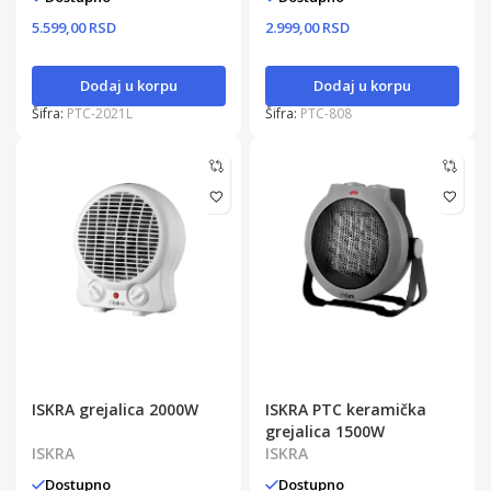
5.599,00 RSD
2.999,00 RSD
Dodaj u korpu
Dodaj u korpu
Šifra:
PTC-2021L
Šifra:
PTC-808
ISKRA grejalica 2000W
ISKRA PTC keramička
grejalica 1500W
ISKRA
ISKRA
Dostupno
Dostupno