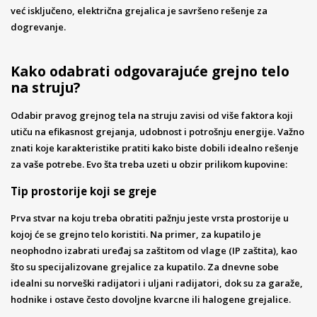
već isključeno, električna grejalica je savršeno rešenje za
dogrevanje.
Kako odabrati odgovarajuće grejno telo
na struju?
Odabir pravog grejnog tela na struju zavisi od više faktora koji
utiču na efikasnost grejanja, udobnost i potrošnju energije. Važno
znati koje karakteristike pratiti kako biste dobili idealno rešenje
za vaše potrebe. Evo šta treba uzeti u obzir prilikom kupovine:
Tip prostorije koji se greje
Prva stvar na koju treba obratiti pažnju jeste vrsta prostorije u
kojoj će se grejno telo koristiti. Na primer, za kupatilo je
neophodno izabrati uređaj sa zaštitom od vlage (IP zaštita), kao
što su specijalizovane grejalice za kupatilo. Za dnevne sobe
idealni su norveški radijatori i uljani radijatori, dok su za garaže,
hodnike i ostave često dovoljne kvarcne ili halogene grejalice.