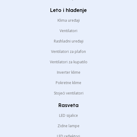
Leto i hlađenje
Klima uređaji
Ventilatori
Rashladni uređaji
Ventilatori za plafon
Ventilatori za kupatilo
Inverter klime
Pokretne klime
Stojeći ventilatori
Rasveta
LED sijalice
Zidne lampe
LED reflektori