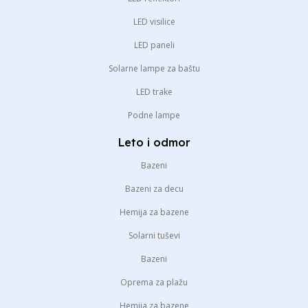
LED visilice
LED paneli
Solarne lampe za baštu
LED trake
Podne lampe
Leto i odmor
Bazeni
Bazeni za decu
Hemija za bazene
Solarni tuševi
Bazeni
Oprema za plažu
Hemija za bazene