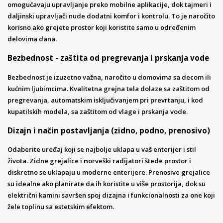
omogućavaju upravljanje preko mobilne aplikacije, dok tajmeri i
daljinski upravljači nude dodatni komfor i kontrolu. To je naročito
korisno ako grejete prostor koji koristite samo u određenim
delovima dana.
Bezbednost - zaštita od pregrevanja i prskanja vode
Bezbednost je izuzetno važna, naročito u domovima sa decom ili
kućnim ljubimcima. Kvalitetna grejna tela dolaze sa zaštitom od
pregrevanja, automatskim isključivanjem
pri prevrtanju, i kod
kupatilskih modela, sa zaštitom od vlage i prskanja vode.
Dizajn i način postavljanja (zidno, podno, prenosivo)
Odaberite uređaj koji se najbolje uklapa u vaš enterijer i stil
života. Zidne grejalice i
n
orveški radijatori štede prostor i
diskretno se uklapaju u moderne enterijere. Prenosive grejalice
su idealne ako planirate da ih koristite u više prostorija, dok su
električni kamini savršen spoj dizajna i funkcionalnosti za one koji
žele toplinu sa estetskim efektom.