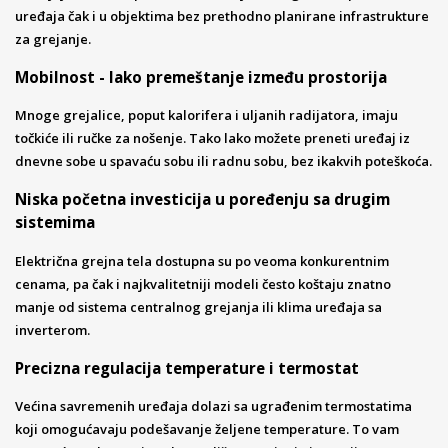
uređaja čak i u objektima bez prethodno planirane infrastrukture
za grejanje.
Mobilnost - lako premeštanje između prostorija
Mnoge grejalice, poput kalorifera i uljanih radijatora, imaju
točkiće ili ručke za nošenje. Tako lako možete preneti uređaj iz
dnevne sobe u spavaću sobu ili radnu sobu, bez ikakvih poteškoća.
Niska početna investicija u poređenju sa drugim
sistemima
Električna grejna tela dostupna su po veoma konkurentnim
cenama, pa čak i najkvalitetniji modeli često koštaju znatno
manje od sistema centralnog grejanja ili klima uređaja sa
inverterom.
Precizna regulacija temperature i termostat
Većina savremenih uređaja dolazi sa ugrađenim termostatima
koji omogućavaju podešavanje željene temperature. To vam