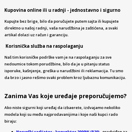
Kupovina online ili u radnji - jednostavno i sigurno
Kupujte bez brige, bilo da poručujete putem sajta ili kupujete
direktno u našoj radnji, vaša narudžbina je zaštićena, a svaki
artikal dolazi uz račun i garanciju.
Korisnička služba na raspolaganju
Naš tim korisničke podrške vam je na raspolaganju za sve
nedoumice tokom porudžbine, bilo da je u pitanju status
isporuke, kašnjenje, greška u narudžbini ili reklamacija. Tu smo
da brzo i jasno rešimo svaki problem kroz ljubaznu komunikaciju.
Zanima Vas koje uređaje preporučujemo?
Ako niste sigurni koji uređaj da izbaerete, izdvajamo nekoliko
modela koji su među najprodavanijima i koje naši kupci rado
biraju:
Norveški radijator - konvektor 2000W (P20)
- predviđen za