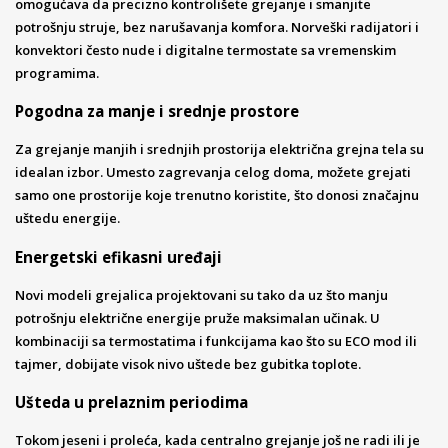
omogućava da precizno kontrolišete grejanje i smanjite
potrošnju struje, bez narušavanja komfora. Norveški radijatori i
konvektori često nude i digitalne termostate sa vremenskim
programima.
Pogodna za manje i srednje prostore
Za grejanje manjih i srednjih prostorija električna grejna tela su
idealan izbor. Umesto zagrevanja celog doma, možete grejati
samo one prostorije koje trenutno koristite, što donosi značajnu
uštedu energije.
Energetski efikasni uređaji
Novi modeli grejalica projektovani su tako da uz što manju
potrošnju električne energije pruže maksimalan učinak. U
kombinaciji sa termostatima i funkcijama kao što su ECO mod ili
tajmer, dobijate visok nivo uštede bez gubitka toplote.
Ušteda u prelaznim periodima
Tokom jeseni i proleća, kada centralno grejanje još ne radi ili je