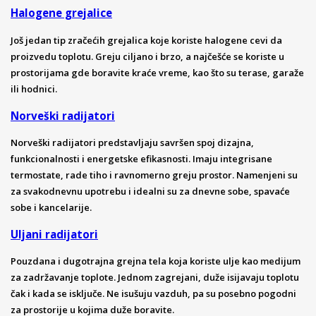
Halogene grejalice
Još jedan tip zračećih grejalica koje koriste halogene cevi da
proizvedu toplotu. Greju ciljano i brzo, a najčešće se koriste u
prostorijama gde boravite kraće vreme, kao što su terase, garaže
ili hodnici.
Norveški radijatori
Norveški radijatori predstavljaju savršen spoj dizajna,
funkcionalnosti i energetske efikasnosti. Imaju integrisane
termostate, rade tiho i ravnomerno greju prostor. Namenjeni su
za svakodnevnu upotrebu i idealni su za dnevne sobe, spavaće
sobe i kancelarije.
Uljani radijatori
Pouzdana i dugotrajna grejna tela koja koriste ulje kao medijum
za zadržavanje toplote. Jednom zagrejani, duže isijavaju toplotu
čak i kada se isključe. Ne isušuju vazduh, pa su posebno pogodni
za prostorije u kojima duže boravite.