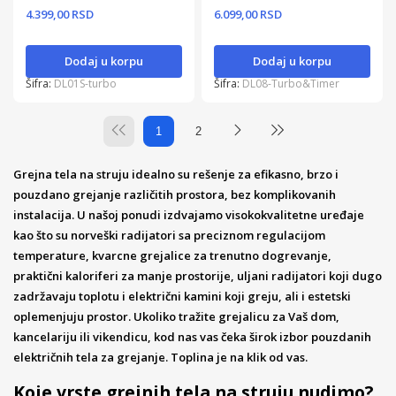
4.399,00 RSD
6.099,00 RSD
Dodaj u korpu
Dodaj u korpu
Šifra:
DL01S-turbo
Šifra:
DL08-Turbo&Timer
1
2
Grejna tela na struju idealno su rešenje za efikasno, brzo i
pouzdano grejanje različitih prostora, bez komplikovanih
instalacija. U našoj ponudi izdvajamo visokokvalitetne uređaje
kao što su norveški radijatori sa preciznom regulacijom
temperature, kvarcne grejalice za trenutno dogrevanje,
praktični kaloriferi za manje prostorije, uljani radijatori koji dugo
zadržavaju toplotu i električni kamini koji greju, ali i estetski
oplemenjuju prostor. Ukoliko tražite grejalicu za Vaš dom,
kancelariju ili vikendicu, kod nas vas čeka širok izbor pouzdanih
električnih tela za grejanje. Toplina je na klik od vas.
Koje vrste grejnih tela na struju nudimo?