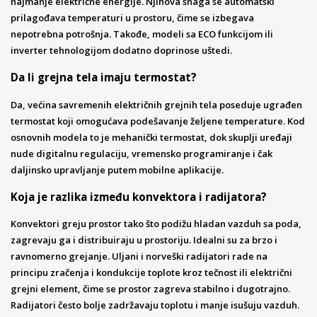
najmanje električne energije. Njihova snaga se automatski
prilagođava temperaturi u prostoru, čime se izbegava
nepotrebna potrošnja. Takođe, modeli sa ECO funkcijom ili
inverter tehnologijom dodatno doprinose uštedi.
Da li grejna tela imaju termostat?
Da, većina savremenih električnih grejnih tela poseduje ugrađen
termostat koji omogućava podešavanje željene temperature. Kod
osnovnih modela to je mehanički termostat, dok skuplji uređaji
nude digitalnu regulaciju, vremensko programiranje i čak
daljinsko upravljanje putem mobilne aplikacije.
Koja je razlika između konvektora i radijatora?
Konvektori greju prostor tako što podižu hladan vazduh sa poda,
zagrevaju ga i distribuiraju u prostoriju. Idealni su za brzo i
ravnomerno grejanje. Uljani i norveški radijatori rade na
principu zračenja i kondukcije toplote kroz tečnost ili električni
grejni element, čime se prostor zagreva stabilno i dugotrajno.
Radijatori često bolje zadržavaju toplotu i manje isušuju vazduh.