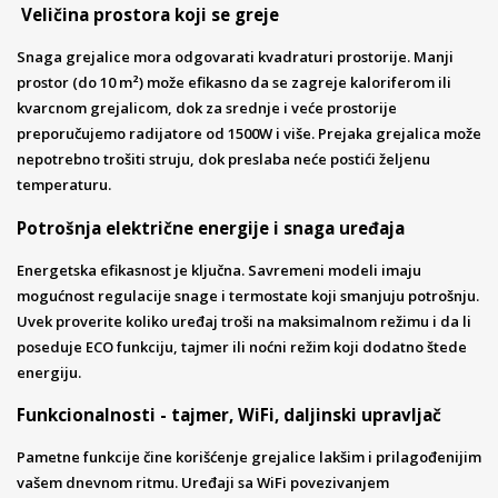
Veličina prostora koji se greje
Snaga grejalice mora odgovarati kvadraturi prostorije. Manji
prostor (do 10 m²) može efikasno da se zagreje kaloriferom ili
kvarcnom grejalicom, dok za srednje i veće prostorije
preporučujemo radijatore od 1500W i više. Prejaka grejalica može
nepotrebno trošiti struju, dok preslaba neće postići željenu
temperaturu.
Potrošnja električne energije i snaga uređaja
Energetska efikasnost je ključna. Savremeni modeli imaju
mogućnost regulacije snage i termostate koji smanjuju potrošnju.
Uvek proverite koliko uređaj troši na maksimalnom režimu i da li
poseduje ECO funkciju, tajmer ili noćni režim koji dodatno štede
energiju.
Funkcionalnosti - tajmer, WiFi, daljinski upravljač
Pametne funkcije čine korišćenje grejalice lakšim i prilagođenijim
vašem dnevnom ritmu. Uređaji sa WiFi povezivanjem