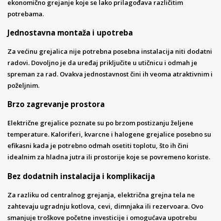
ekonomično grejanje koje se lako prilagođava različitim
potrebama.
Jednostavna montaža i upotreba
Za većinu grejalica nije potrebna posebna instalacija niti dodatni
radovi. Dovoljno je da uređaj priključite u utičnicu i odmah je
spreman za rad. Ovakva jednostavnost čini ih veoma atraktivnim i
poželjnim.
Brzo zagrevanje prostora
Električne grejalice poznate su po brzom postizanju željene
temperature. Kaloriferi, kvarcne i halogene grejalice posebno su
efikasni kada je potrebno odmah osetiti toplotu, što ih čini
idealnim za hladna jutra ili prostorije koje se povremeno koriste.
Bez dodatnih instalacija i komplikacija
Za razliku od centralnog grejanja, električna grejna tela ne
zahtevaju ugradnju kotlova, cevi, dimnjaka ili rezervoara. Ovo
smanjuje troškove početne investicije i omogućava upotrebu