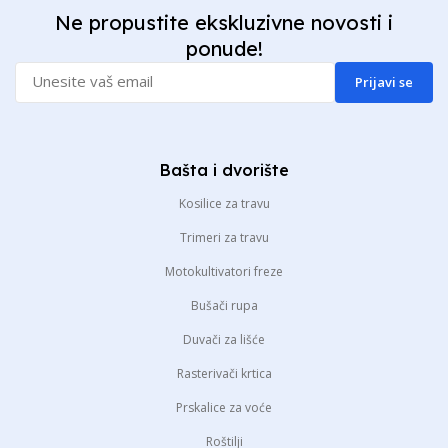
Ne propustite ekskluzivne novosti i
ponude!
Prijavi se
Bašta i dvorište
Kosilice za travu
Trimeri za travu
Motokultivatori freze
Bušači rupa
Duvači za lišće
Rasterivači krtica
Prskalice za voće
Roštilji