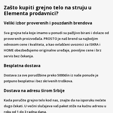
Zašto kupiti grejno telo na struju u
Elementa prodavnici?
Veliki izbor proverenih i pouzdanih brendova
Sva grejna tela koje imamo u ponudi su pažljivo birani i dolaze od
proverenih proizvođača. PROSTO je naš brend sa najboljim
odnosom cene i kvaliteta, a kao ovlašćeni uvoznici za ISKRA i
HOME obezbeđujemo originalne uređaje, povoljne cene i brz
servis bez čekanja.
Besplatna dostava
Dostava za sve porudžbine preko 5000din iz naše ponude je
potpuno besplatna i bez skrivenih troškova.
Dostava na adresu širom Srbije
Kada poručite grejno telo kod nas, znajte da na isporuku nećete
dugo čekati. U većini slučajeva vaš paket stiže na kućnu adresu u
roku od 1 do 3 radna dana.