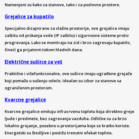
Namenjeni su kako za stanove, tako i za poslovne prostore.
Grejalice za kupatilo
Specijalno dizajnirane za vlažne prostorije, ove grejalice imaju
zaštitu od prskanja vode (IP zaštitu) i sigurnosne sisteme protiv
pregrevanja. Lako se montiraju na zid i brzo zagrevaju kupatilo,
čineći ga prijatnim tokom hladnih dana.
Električne sušiice za veš
Praktične i višefunkcionalne, ove sušiice imaju ugrađene grejače
koji pomažu u sušenju odeće. Idealan su izbor za stanove sa
ograničenim prostorom.
Kvarcne grejalice
Kvarcne grejalice emituju infracrvenu toplotu koja direktno greje
ljude i predmete, bez zagrevanja vazduha. Odlične su za brzo
lokalno grejanje, posebno u prostorijama koje se kratko koriste.
Energetski su štedljive i postižu trenutni efekat topline.