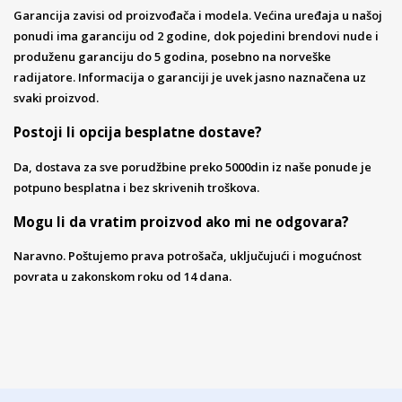
Garancija zavisi od proizvođača i modela. Većina uređaja u našoj
ponudi ima garanciju od 2 godine, dok pojedini brendovi nude i
produženu garanciju do 5 godina, posebno na norveške
radijatore. Informacija o garanciji je uvek jasno naznačena uz
svaki proizvod.
Postoji li opcija besplatne dostave?
Da, dostava za sve porudžbine preko 5000din iz naše ponude je
potpuno besplatna i bez skrivenih troškova.
Mogu li da vratim proizvod ako mi ne odgovara?
Naravno. Poštujemo prava potrošača, uključujući i mogućnost
povrata u zakonskom roku od 14 dana.