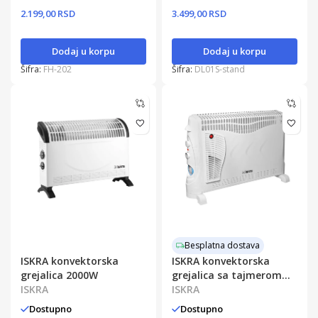
2.199,00 RSD
3.499,00 RSD
Dodaj u korpu
Dodaj u korpu
Šifra:
FH-202
Šifra:
DL01S-stand
Besplatna dostava
ISKRA konvektorska
ISKRA konvektorska
grejalica 2000W
grejalica sa tajmerom
ISKRA
2000W
ISKRA
Dostupno
Dostupno