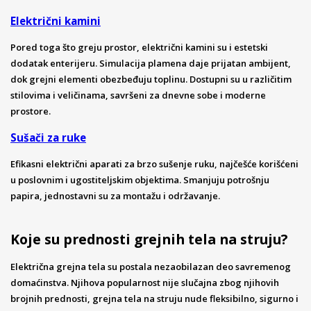
Električni kamini
Pored toga što greju prostor, električni kamini su i estetski
dodatak enterijeru. Simulacija plamena daje prijatan ambijent,
dok grejni elementi obezbeđuju toplinu. Dostupni su u različitim
stilovima i veličinama, savršeni za dnevne sobe i moderne
prostore.
Sušači za ruke
Efikasni električni aparati za brzo sušenje ruku, najčešće korišćeni
u poslovnim i ugostiteljskim objektima. Smanjuju potrošnju
papira, jednostavni su za montažu i održavanje.
Koje su prednosti grejnih tela na struju?
Električna grejna tela su postala nezaobilazan deo savremenog
domaćinstva. Njihova popularnost nije slučajna zbog njihovih
brojnih prednosti, grejna tela na struju nude fleksibilno, sigurno i