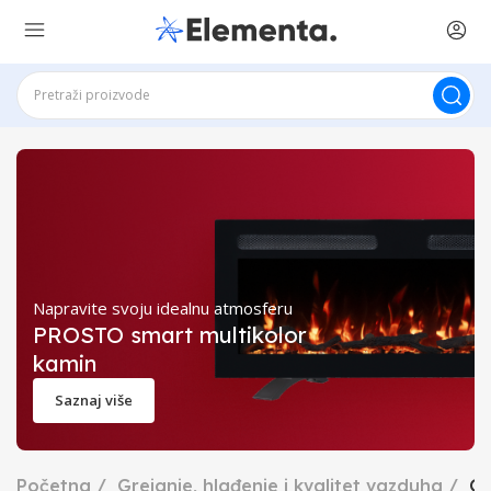
Napravite svoju idealnu atmosferu
PROSTO smart multikolor
kamin
Saznaj više
Početna
Grejanje, hlađenje i kvalitet vazduha
Gr