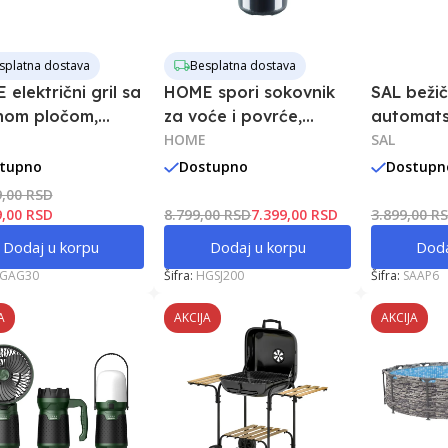
splatna dostava
Besplatna dostava
električni gril sa
HOME spori sokovnik
SAL bežič
čnom pločom,
za voće i povrće,
automatsk
W, 53.8x29.7 cm
200W, 800 ml
HOME
kompreso
SAL
lampom, 
tupno
Dostupno
Dostupn
9,00 RSD
9,00 RSD
8.799,00 RSD
7.399,00 RSD
3.899,00 R
Dodaj u korpu
Dodaj u korpu
Doda
GAG30
Šifra:
HGSJ200
Šifra:
SAAP6
A
AKCIJA
AKCIJA