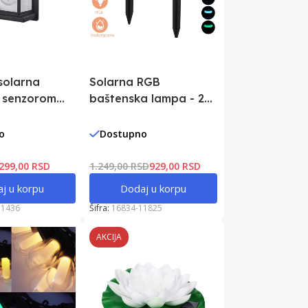
solarna
Solarna RGB
 senzorom
baštenska lampa - 2
11436
kom.
o
Dostupno
299,00 RSD
1.249,00 RSD
929,00 RSD
j u korpu
Dodaj u korpu
11436
Šifra:
16834-11825
AKCIJA