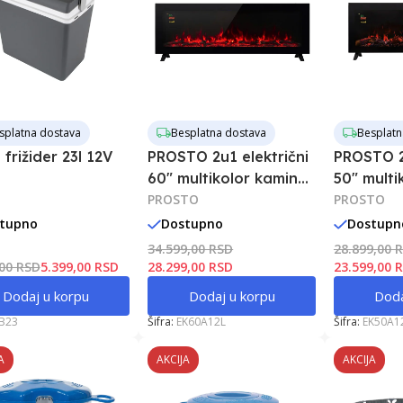
splatna dostava
Besplatna dostava
Besplatn
 frižider 23l 12V
PROSTO 2u1 električni
PROSTO 2u
60" multikolor kamin
50" multi
2000W
PROSTO
2000W
PROSTO
tupno
Dostupno
Dostupn
34.599,00 RSD
28.899,00 
,00 RSD
5.399,00 RSD
28.299,00 RSD
23.599,00 
Dodaj u korpu
Dodaj u korpu
Doda
B23
Šifra:
EK60A12L
Šifra:
EK50A1
A
AKCIJA
AKCIJA