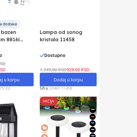
a dostava
 bazen
Lampa od sonog
m 8816l
kristala 11458
o
Dostupno
RSD
RSD
1.249,00 RSD
929,00 RSD
j u korpu
Dodaj u korpu
375102
Šifra:
20461-11458
AKCIJA