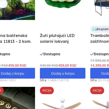
Besplatn
rna baštenska
Žuti plutajući LED
Tramboli
a 11813 - 2 kom.
solarni lokvanj
zaštitno
620000
tupno
Dostupno
Dostupn
17.999,00 
0 RSD
459,00 RSD
549,00 RSD
459,00 RSD
14.399,00 
Dodaj u korpu
Dodaj u korpu
Doda
6834-11813
Šifra:
13489-11417YE
Šifra:
ED-15-
A
AKCIJA
AKCIJA