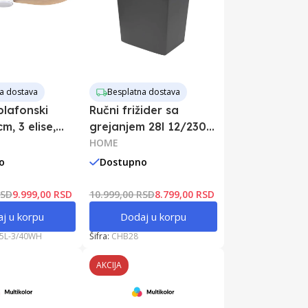
a dostava
Besplatna dostava
lafonski
Ručni frižider sa
m, 3 elise,
grejanjem 28l 12/230V
o
48-60W
HOME
o
Dostupno
RSD
9.999,00 RSD
10.999,00 RSD
8.799,00 RSD
j u korpu
Dodaj u korpu
5L-3/40WH
Šifra:
CHB28
AKCIJA