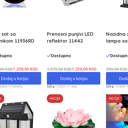
 sat sa
Prenosni punjivi LED
Nazidna 
lnikom 11936RD
reflektor 11442
lampa sa
pokreta 
tupno
Dostupno
Dostupn
,00 RSD
1.259,00 RSD
1.579,00 RSD
1.259,00 RSD
399,00 RSD
Dodaj u korpu
Dodaj u korpu
Doda
8460-11936RD
Šifra:
13501-11442
Šifra:
13489-
A
AKCIJA
AKCIJA