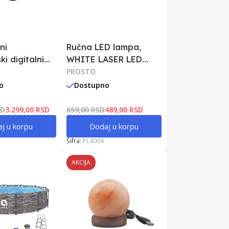
ni
Ručna LED lampa,
i digitalni
WHITE LASER LED
r 3u1 sa LED
1200mAh
PROSTO
150 PSI
o
Dostupno
SD
3.299,00 RSD
659,00 RSD
489,00 RSD
j u korpu
Dodaj u korpu
Šifra:
PL4004
AKCIJA