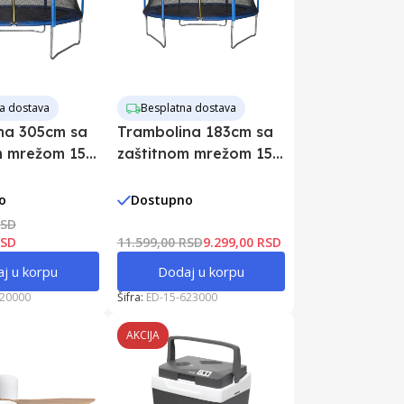
a dostava
Besplatna dostava
na 305cm sa
Trambolina 183cm sa
m mrežom 15-
zaštitnom mrežom 15-
623000
o
Dostupno
RSD
RSD
11.599,00 RSD
9.299,00 RSD
j u korpu
Dodaj u korpu
620000
Šifra:
ED-15-623000
AKCIJA