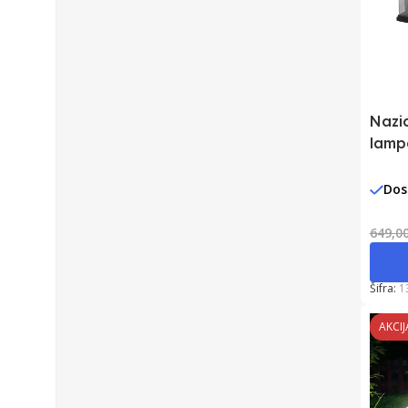
Nazi
lamp
pokr
Dos
649,0
Šifra:
1
AKCIJ