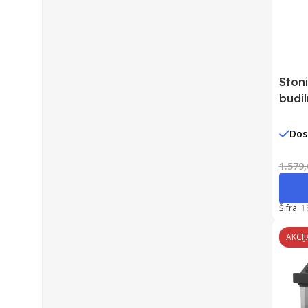
Stoni
budi
Dos
1.579
Šifra:
1
AKCIJ