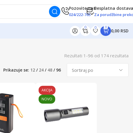
Pozovite nas
Besplatna dostav
024/222-765
Za porudžbine preko
0
0
0
0,00 RSD
Rezultati
1
-
96
od
174
rezultata
Prikazuje se:
12
/
24
/
48
/
96
AKCIJA
NOVO