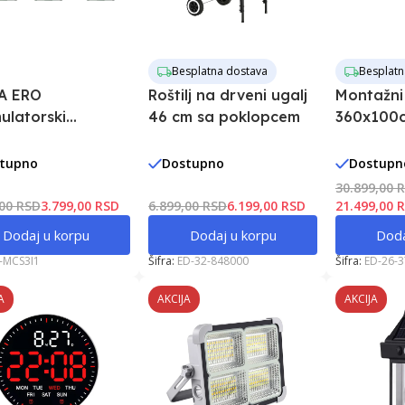
Besplatna dostava
Besplatn
A ERO
Roštilj na drveni ugalj
Montažni
ulatorski
46 cm sa poklopcem
360x100c
rski set,
375102
ilator+lampe
tupno
Dostupno
Dostupn
30.899,00 
,00 RSD
3.799,00 RSD
6.899,00 RSD
6.199,00 RSD
21.499,00 
Dodaj u korpu
Dodaj u korpu
Doda
E-MCS3I1
Šifra:
ED-32-848000
Šifra:
ED-26-
A
AKCIJA
AKCIJA