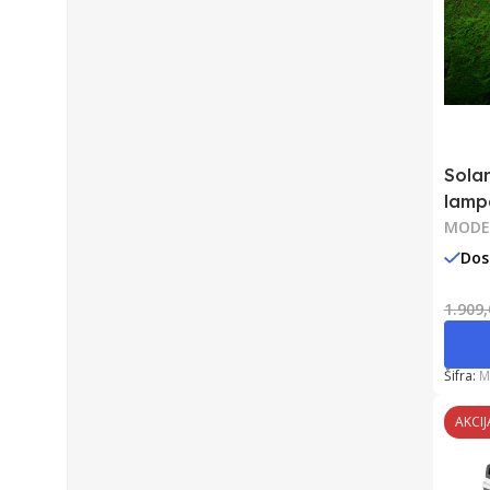
Sola
lamp
MODE
Dos
1.909
Šifra:
M
AKCIJ