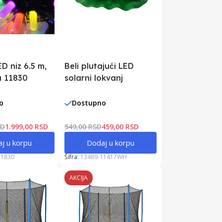
ED niz 6.5 m,
Beli plutajući LED
ca 11830
solarni lokvanj
o
Dostupno
SD
1.999,00 RSD
549,00 RSD
459,00 RSD
j u korpu
Dodaj u korpu
11830
Šifra:
13489-11417WH
AKCIJA