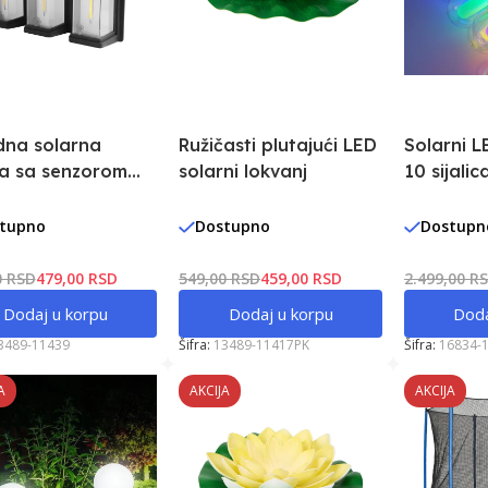
dna solarna
Ružičasti plutajući LED
Solarni L
a sa senzorom
solarni lokvanj
10 sijali
eta 11439
tupno
Dostupno
Dostupn
0 RSD
479,00 RSD
549,00 RSD
459,00 RSD
2.499,00 R
Dodaj u korpu
Dodaj u korpu
Doda
3489-11439
Šifra:
13489-11417PK
Šifra:
16834-
A
AKCIJA
AKCIJA