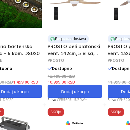
Besplatna dostava
Besplatn
rna baštenska
PROSTO beli plafonski
PROSTO p
a - 6 kom. DS020
vent. 142cm, 5 elisa,
vent. 132c
E
LED
PROSTO
LED svetl
PROSTO
tupno
Dostupno
Dostupn
13.199,00 RSD
,00 RSD
1.499,00 RSD
10.999,00 RSD
11.999,00 
Dodaj u korpu
Dodaj u korpu
Doda
L-DS020
Šifra:
CFB5605L-5/50WH
Šifra:
CFH520
A
AKCIJA
AKCIJA