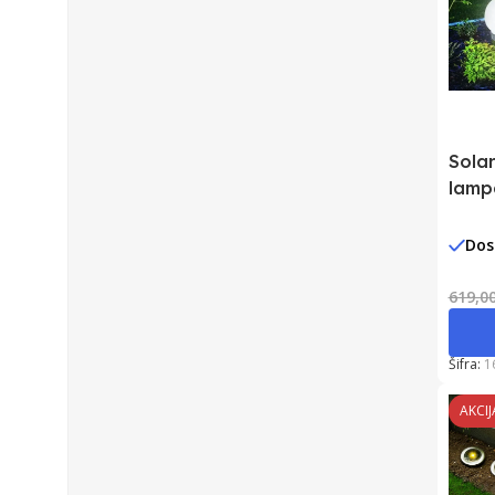
Sola
lamp
Dos
619,0
Šifra:
1
AKCIJ