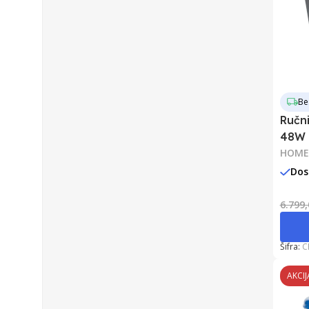
Be
Ručni
48W
HOME
Dos
6.799
Šifra:
C
AKCIJ