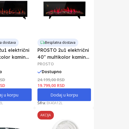
a dostava
Besplatna dostava
1 električni
PROSTO 2u1 električni
kolor kamin
40" multikolor kamin
2000W
PROSTO
o
Dostupno
RSD
24.199,00 RSD
RSD
19.799,00 RSD
j u korpu
Dodaj u korpu
2L
Šifra:
EK40A12L
AKCIJA