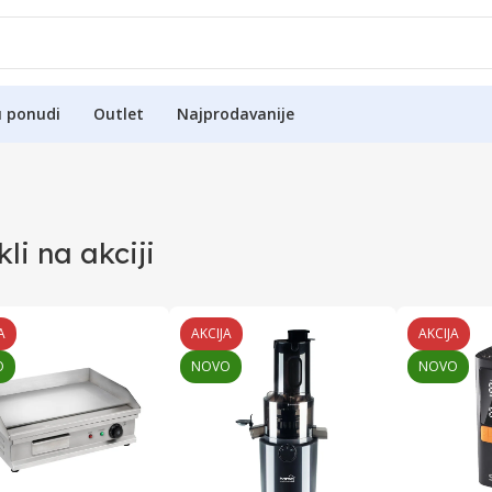
u ponudi
Outlet
Najprodavanije
kli na akciji
A
AKCIJA
AKCIJA
O
NOVO
NOVO