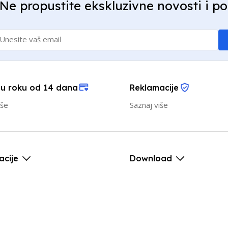
Ne propustite ekskluzivne novosti i p
 u roku od 14 dana
Reklamacije
iše
Saznaj više
acije
Download