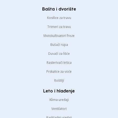
Bašta i dvorište
Kosilice za travu
Trimeri za travu
Motokultivatori freze
Bušači rupa
Duvači za lišće
Rasterivači krtica
Prskalice za voće
Roštilji
Leto i hlađenje
Klima uređaji
Ventilatori
Rashladni uređaji