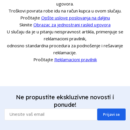
ugovora.
Troškovi povrata robe idu na račun kupca u ovom slučaju.
Pročitajte
Opšte uslove poslovanja na daljinu
Skinite
Obrazac za jednostrani raskid ugovora
U slučaju da je u pitanju neispravnost artikla, primenjuje se
reklamacioni pravilnik,
odnosno standardna procedura za podnošenje i rešavanje
reklamacije.
Pročitajte
Reklamacioni pravilnik
Ne propustite ekskluzivne novosti i
ponude!
Prijavi se