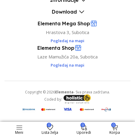
Informacije
Download
Elementa Mega Shop
Hrastova 3, Subotica
Pogledaj na mapi
Elementa Shop
Laze Mamužića 20a, Subotica
Pogledaj na mapi
Copyright © 2026
Elementa
- Sva prava zadržana.
Coded by:
0
0
0
Meni
Lista želja
Uporedi
Korpa