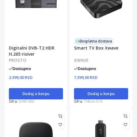
Besplatna dostava
Digitalni DVB-T2 HDR
Smart TV Box Xwave
H.265 risiver
PROSTO
XWAVE
Dostupno
Dostupno
2.399,00 RSD
7.399,00 RSD
Dodaj u korpu
Dodaj u korpu
Šifra:
DVBT402
Šifra:
TVBox-510