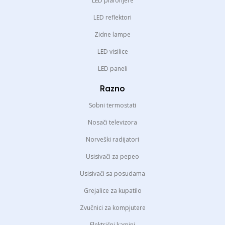
LED plafonjere
LED reflektori
Zidne lampe
LED visilice
LED paneli
Razno
Sobni termostati
Nosači televizora
Norveški radijatori
Usisivači za pepeo
Usisivači sa posudama
Grejalice za kupatilo
Zvučnici za kompjutere
Električni kamini