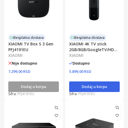
Besplatna dostava
Besplatna dostava
XIAOMI TV Box S 3 Gen
XIAOMI 4K TV stick
PFJ4191EU
2GB/8GB/GoogleTV/HDMI
XIAOMI
OB6-EU PFJ4197EU
XIAOMI
Nije dostupno
Dostupno
7.299,00 RSD
5.899,00 RSD
Dodaj u korpu
Dodaj u korpu
Šifra:
PFJ4191EU
Šifra:
PFJ4197EU