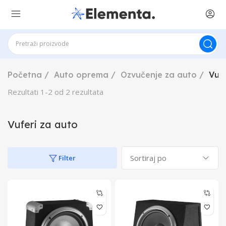
Početna
Auto oprema
Ozvučenje za auto
Vufe
Rezultati
1
-
2
od
2
rezultata
Vuferi za auto
Filter