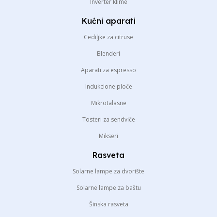
Inverter klime
Kućni aparati
Cediljke za citruse
Blenderi
Aparati za espresso
Indukcione ploče
Mikrotalasne
Tosteri za sendviče
Mikseri
Rasveta
Solarne lampe za dvorište
Solarne lampe za baštu
Šinska rasveta