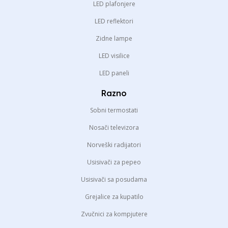
LED plafonjere
LED reflektori
Zidne lampe
LED visilice
LED paneli
Razno
Sobni termostati
Nosači televizora
Norveški radijatori
Usisivači za pepeo
Usisivači sa posudama
Grejalice za kupatilo
Zvučnici za kompjutere