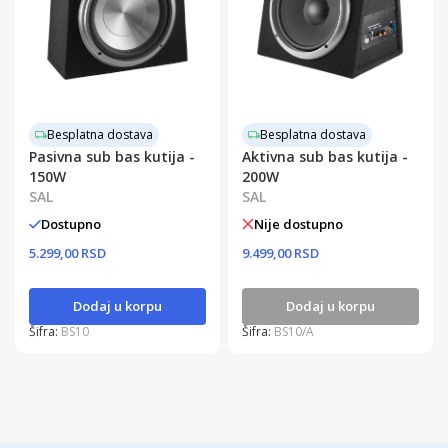
Besplatna dostava
Besplatna dostava
Pasivna sub bas kutija -
Aktivna sub bas kutija -
150W
200W
SAL
SAL
Dostupno
Nije dostupno
5.299,00 RSD
9.499,00 RSD
Dodaj u korpu
Dodaj u korpu
Šifra:
BS10
Šifra:
BS10/A