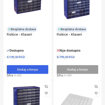
Besplatna dostava
Besplatna dostava
Fiokice - Klaseri
Fiokice - Klaseri
Dostupno
Nije dostupno
6.199,00 RSD
8.799,00 RSD
Dodaj u korpu
Dodaj u korpu
Šifra:
K-40S
Šifra:
K-49V