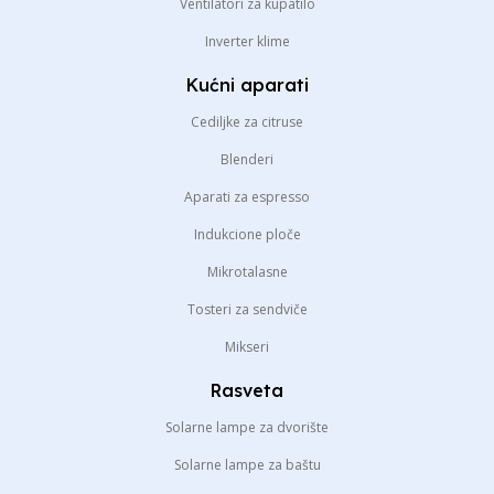
Ventilatori za kupatilo
Inverter klime
Kućni aparati
Cediljke za citruse
Blenderi
Aparati za espresso
Indukcione ploče
Mikrotalasne
Tosteri za sendviče
Mikseri
Rasveta
Solarne lampe za dvorište
Solarne lampe za baštu