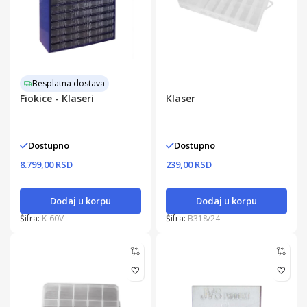
Besplatna dostava
Fiokice - Klaseri
Klaser
Dostupno
Dostupno
8.799,00 RSD
239,00 RSD
Dodaj u korpu
Dodaj u korpu
Šifra:
K-60V
Šifra:
B318/24