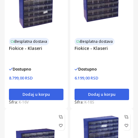
Besplatna dostava
Besplatna dostava
Fiokice - Klaseri
Fiokice - Klaseri
Dostupno
Dostupno
8.799,00 RSD
6.199,00 RSD
Dodaj u korpu
Dodaj u korpu
Šifra:
K-16V
Šifra:
K-18S