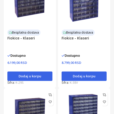
Besplatna dostava
Besplatna dostava
Fiokice - Klaseri
Fiokice - Klaseri
Dostupno
Dostupno
6.199,00 RSD
8.799,00 RSD
Dodaj u korpu
Dodaj u korpu
Šifra:
K-29S
Šifra:
K-38V