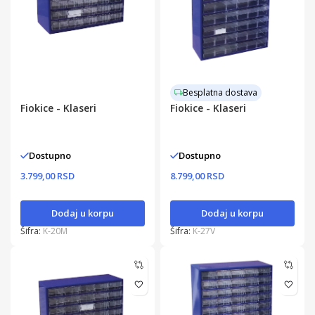
Besplatna dostava
Fiokice - Klaseri
Fiokice - Klaseri
Dostupno
Dostupno
3.799,00 RSD
8.799,00 RSD
Dodaj u korpu
Dodaj u korpu
Šifra:
K-20M
Šifra:
K-27V