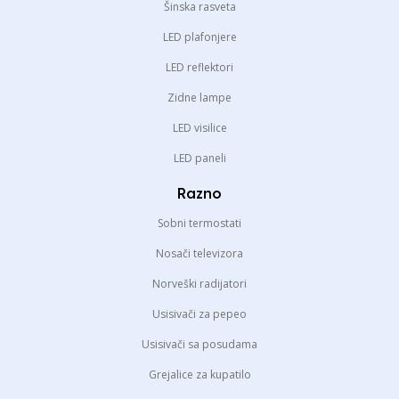
Šinska rasveta
LED plafonjere
LED reflektori
Zidne lampe
LED visilice
LED paneli
Razno
Sobni termostati
Nosači televizora
Norveški radijatori
Usisivači za pepeo
Usisivači sa posudama
Grejalice za kupatilo