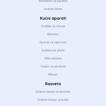
Ventilatori za kupatilo
Inverter klime
Kućni aparati
Cediljke za citruse
Blenderi
Aparati za espresso
Indukcione ploče
Mikrotalasne
Tosteri za sendviče
Mikseri
Rasveta
Solarne lampe za dvorište
Solarne lampe za baštu