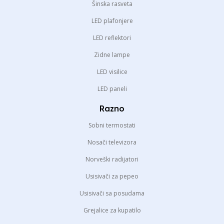
Šinska rasveta
LED plafonjere
LED reflektori
Zidne lampe
LED visilice
LED paneli
Razno
Sobni termostati
Nosači televizora
Norveški radijatori
Usisivači za pepeo
Usisivači sa posudama
Grejalice za kupatilo