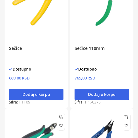
Sečice
Sečice 110mm
Dostupno
Dostupno
689,00 RSD
769,00 RSD
Dodaj u korpu
Dodaj u korpu
Šifra:
HT109
Šifra:
1PK-037S