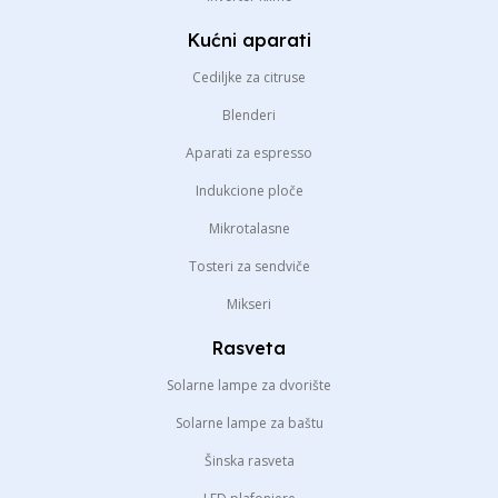
Kućni aparati
Cediljke za citruse
Blenderi
Aparati za espresso
Indukcione ploče
Mikrotalasne
Tosteri za sendviče
Mikseri
Rasveta
Solarne lampe za dvorište
Solarne lampe za baštu
Šinska rasveta