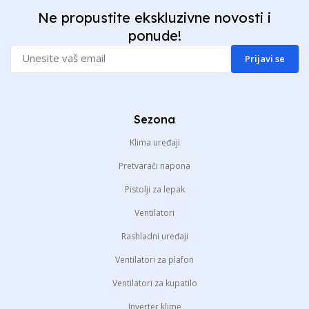
Ne propustite ekskluzivne novosti i
ponude!
Prijavi se
Sezona
Klima uređaji
Pretvarači napona
Pistolji za lepak
Ventilatori
Rashladni uređaji
Ventilatori za plafon
Ventilatori za kupatilo
Inverter klime