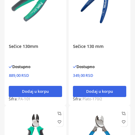
Sečice 130mm
Sečice 130 mm
Dostupno
Dostupno
889,00 RSD
349,00 RSD
Dodaj u korpu
Dodaj u korpu
Šifra:
PA-101
Šifra:
Plato-170/2