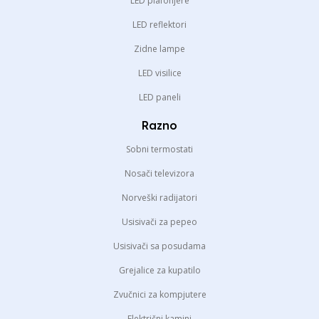
LED plafonjere
LED reflektori
Zidne lampe
LED visilice
LED paneli
Razno
Sobni termostati
Nosači televizora
Norveški radijatori
Usisivači za pepeo
Usisivači sa posudama
Grejalice za kupatilo
Zvučnici za kompjutere
Električni kamini