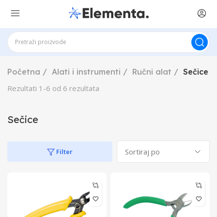
Početna
Alati i instrumenti
Ručni alat
Sečice
Rezultati
1
-
6
od
6
rezultata
Sečice
Filter