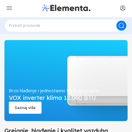
Brzo hlađenje i jednostavno Wi-Fi upravljanje
VOX inverter klima 12.000 BTU
Saznaj više
Grejanje, hlađenje i kvalitet vazduha