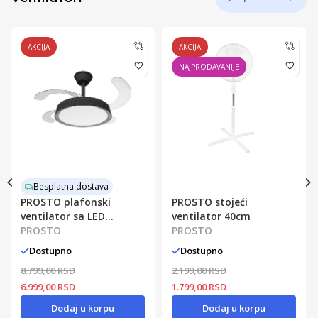
AKCIJA
AKCIJA
NAJPRODAVANIJE
Besplatna dostava
PROSTO plafonski
PROSTO stojeći
ventilator sa LED
ventilator 40cm
svetlom 106cm
PROSTO
PROSTO
Dostupno
Dostupno
8.799,00 RSD
2.199,00 RSD
6.999,00 RSD
1.799,00 RSD
Dodaj u korpu
Dodaj u korpu