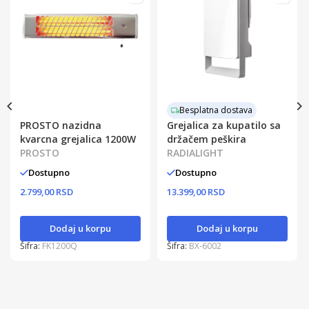
Besplatna dostava
PROSTO nazidna
Grejalica za kupatilo sa
kvarcna grejalica 1200W
držačem peškira
PROSTO
RADIALIGHT
Dostupno
Dostupno
2.799,00 RSD
13.399,00 RSD
Dodaj u korpu
Dodaj u korpu
Šifra:
FK1200Q
Šifra:
BX-6002