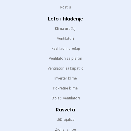
Roštilji
Leto i hlađenje
Klima uređaji
Ventilatori
Rashladni uređaji
Ventilatori za plafon
Ventilatori za kupatilo
Inverter klime
Pokretne klime
Stojeći ventilatori
Rasveta
LED sijalice
Zidne lampe