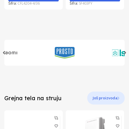
Šifra:
CFL4204-4/36
Šifra:
SF403PY
Grejna tela na struju
Još proizvoda