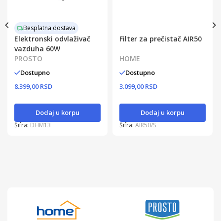
Besplatna dostava
Elektronski odvlaživač
Filter za prečistač AIR50
vazduha 60W
PROSTO
HOME
Dostupno
Dostupno
8.399,00 RSD
3.099,00 RSD
Dodaj u korpu
Dodaj u korpu
Šifra:
DHM13
Šifra:
AIR50/S