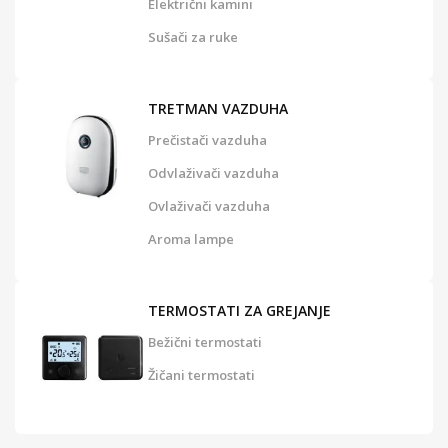
Električni kamini
Sušači za ruke
TRETMAN VAZDUHA
Prečistači vazduha
Odvlaživači vazduha
Ovlaživači vazduha
Aroma lampe
TERMOSTATI ZA GREJANJE
Bežični termostati
Žičani termostati