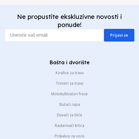
Ne propustite ekskluzivne novosti i
ponude!
Prijavi se
Bašta i dvorište
Kosilice za travu
Trimeri za travu
Motokultivatori freze
Bušači rupa
Duvači za lišće
Rasterivači krtica
Prskalice za voće