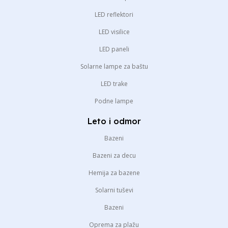
LED reflektori
LED visilice
LED paneli
Solarne lampe za baštu
LED trake
Podne lampe
Leto i odmor
Bazeni
Bazeni za decu
Hemija za bazene
Solarni tuševi
Bazeni
Oprema za plažu