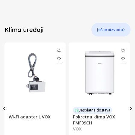
Klima uređaji
Još proizvoda
Besplatna dostava
Wi-FI adapter L VOX
Pokretna klima VOX
PMF09CH
VOX