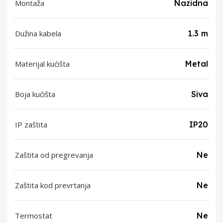
Montaža
Nazidna
Dužina kabela
1.3 m
Materijal kućišta
Metal
Boja kućišta
Siva
IP zaštita
IP20
Zaštita od pregrevanja
Ne
Zaštita kod prevrtanja
Ne
Termostat
Ne