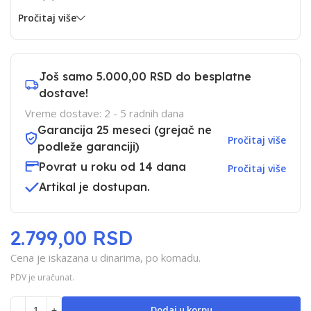
Pročitaj više
Još samo
5.000,00 RSD
do besplatne
dostave!
Vreme dostave: 2 - 5 radnih dana
Garancija 25 meseci (grejač ne
Pročitaj više
podleže garanciji)
Povrat u roku od 14 dana
Pročitaj više
Artikal je dostupan.
2.799,00 RSD
Cena je iskazana u dinarima, po komadu.
PDV je uračunat.
Dodaj u korpu
-
+