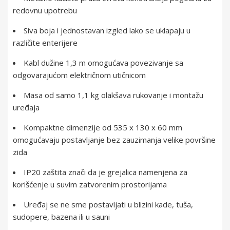
redovnu upotrebu
Siva boja i jednostavan izgled lako se uklapaju u
različite enterijere
Kabl dužine 1,3 m omogućava povezivanje sa
odgovarajućom električnom utičnicom
Masa od samo 1,1 kg olakšava rukovanje i montažu
uređaja
Kompaktne dimenzije od 535 x 130 x 60 mm
omogućavaju postavljanje bez zauzimanja velike površine
zida
IP20 zaštita znači da je grejalica namenjena za
korišćenje u suvim zatvorenim prostorijama
Uređaj se ne sme postavljati u blizini kade, tuša,
sudopere, bazena ili u sauni