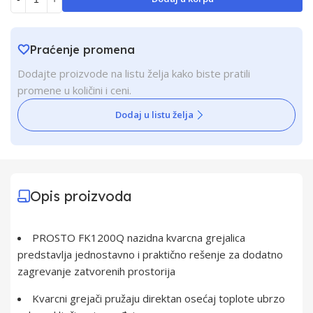
Praćenje promena
Dodajte proizvode na listu želja kako biste pratili
promene u količini i ceni.
Dodaj u listu želja
Opis proizvoda
PROSTO FK1200Q nazidna kvarcna grejalica
predstavlja jednostavno i praktično rešenje za dodatno
zagrevanje zatvorenih prostorija
Kvarcni grejači pružaju direktan osećaj toplote ubrzo