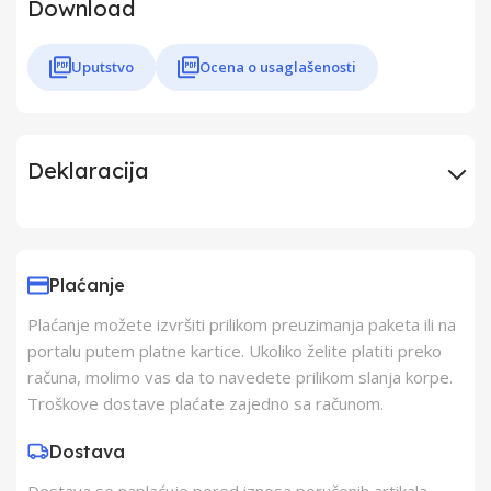
Download
Uputstvo
Ocena o usaglašenosti
Deklaracija
Uvoznik
Elementa d.o.o.,
Subotica
Plaćanje
Plaćanje možete izvršiti prilikom preuzimanja paketa ili na
Proizvođač
ELEMENTA d.o.o.
portalu putem platne kartice. Ukoliko želite platiti preko
računa, molimo vas da to navedete prilikom slanja korpe.
Zemlja Porekla
Kina
Troškove dostave plaćate zajedno sa računom.
Dostava
Zemlja Uvoza
Kina