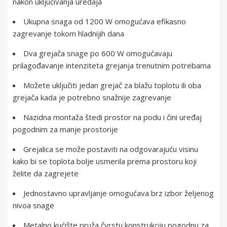
nakon uključivanja uređaja
Ukupna snaga od 1200 W omogućava efikasno
zagrevanje tokom hladnijih dana
Dva grejača snage po 600 W omogućavaju
prilagođavanje intenziteta grejanja trenutnim potrebama
Možete uključiti jedan grejač za blažu toplotu ili oba
grejača kada je potrebno snažnije zagrevanje
Nazidna montaža štedi prostor na podu i čini uređaj
pogodnim za manje prostorije
Grejalica se može postaviti na odgovarajuću visinu
kako bi se toplota bolje usmerila prema prostoru koji
želite da zagrejete
Jednostavno upravljanje omogućava brz izbor željenog
nivoa snage
Metalno kućište pruža čvrstu konstrukciju pogodnu za