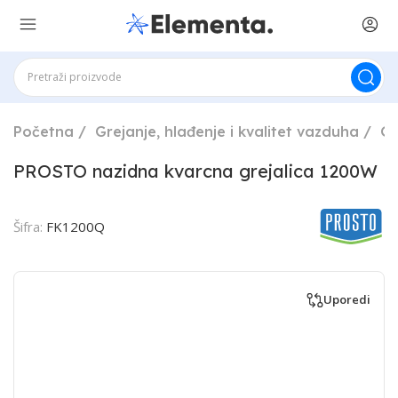
Početna
Grejanje, hlađenje i kvalitet vazduha
Gr
PROSTO nazidna kvarcna grejalica 1200W
Šifra:
FK1200Q
Uporedi