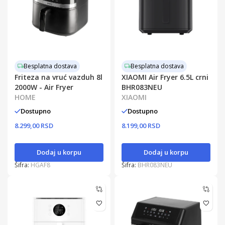
Besplatna dostava
Besplatna dostava
Friteza na vruć vazduh 8l
XIAOMI Air Fryer 6.5L crni
2000W - Air Fryer
BHR083NEU
HOME
XIAOMI
Dostupno
Dostupno
8.299,00 RSD
8.199,00 RSD
Dodaj u korpu
Dodaj u korpu
Šifra:
HGAF8
Šifra:
BHR083NEU