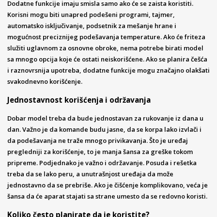
Dodatne funkcije imaju smisla samo ako će se zaista koristiti.
Korisni mogu biti unapred podešeni programi, tajmer,
automatsko isključivanje, podsetnik za mešanje hrane i
mogućnost preciznijeg podešavanja temperature. Ako će friteza
služiti uglavnom za osnovne obroke, nema potrebe birati model
sa mnogo opcija koje će ostati neiskorišćene. Ako se planira češća
i raznovrsnija upotreba, dodatne funkcije mogu značajno olakšati
svakodnevno korišćenje.
Jednostavnost korišćenja i održavanja
Dobar model treba da bude jednostavan za rukovanje iz dana u
dan. Važno je da komande budu jasne, da se korpa lako izvlači i
da podešavanja ne traže mnogo privikavanja. Što je uređaj
pregledniji za korišćenje, to je manja šansa za greške tokom
pripreme. Podjednako je važno i održavanje. Posuda i rešetka
treba da se lako peru, a unutrašnjost uređaja da može
jednostavno da se prebriše. Ako je čišćenje komplikovano, veća je
šansa da će aparat stajati sa strane umesto da se redovno koristi.
Koliko često planirate da je koristite?