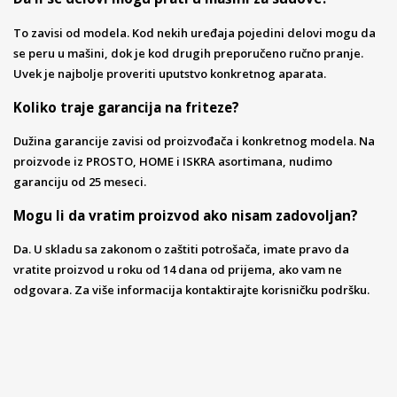
To zavisi od modela. Kod nekih uređaja pojedini delovi mogu da
se peru u mašini, dok je kod drugih preporučeno ručno pranje.
Uvek je najbolje proveriti uputstvo konkretnog aparata.
Koliko traje garancija na friteze?
Dužina garancije zavisi od proizvođača i konkretnog modela. Na
proizvode iz PROSTO, HOME i ISKRA asortimana, nudimo
garanciju od 25 meseci.
Mogu li da vratim proizvod ako nisam zadovoljan?
Da. U skladu sa zakonom o zaštiti potrošača, imate pravo da
vratite proizvod u roku od 14 dana od prijema, ako vam ne
odgovara. Za više informacija kontaktirajte korisničku podršku.