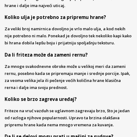
hrane i dalje ima najveći uticaj.
Koliko ulja je potrebno za pripremu hrane?
Za veliki broj namirnica dovoljno je vrlo malo ulja, a kod nekih
nije potrebno ni malo. Ponekad je dovoljno tek nekoliko kapi kako
bi hrana dobila lepšu boju i prijatniju spoljašnju teksturu.
Da li friteza može da zameni rernu?
Za mnoge svakodnevne obroke može u velikoj meri da zameni
rernu, posebno kada se pripremaju manje i srednje porcije. Ipak,
za veoma velika jela ili pečenje većih količina hrane klasična
rerna i dalje ima svoju prednost.
Koliko se brzo zagreva uređaj?
Friteze na vruć vazduh se uglavnom zagrevaju brzo, što je jedan
od razloga njihove popularnosti. Upravo ta brzina olakšava
pripremu hrane kada nema mnogo vremena za kuvanje.
Da li se delovi mogu prati u mašini za sudove?