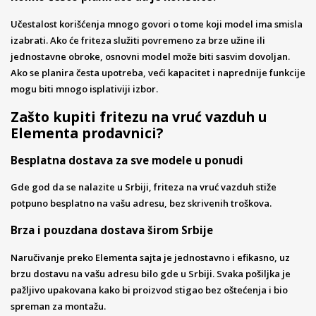
Učestalost korišćenja mnogo govori o tome koji model ima smisla
izabrati. Ako će friteza služiti povremeno za brze užine ili
jednostavne obroke, osnovni model može biti sasvim dovoljan.
Ako se planira česta upotreba, veći kapacitet i naprednije funkcije
mogu biti mnogo isplativiji izbor.
Zašto kupiti fritezu na vruć vazduh u
Elementa prodavnici?
Besplatna dostava za sve modele u ponudi
Gde god da se nalazite u Srbiji, friteza na vruć vazduh stiže
potpuno besplatno na vašu adresu, bez skrivenih troškova.
Brza i pouzdana dostava širom Srbije
Naručivanje preko Elementa sajta je jednostavno i efikasno, uz
brzu dostavu na vašu adresu bilo gde u Srbiji. Svaka pošiljka je
pažljivo upakovana kako bi proizvod stigao bez oštećenja i bio
spreman za montažu.