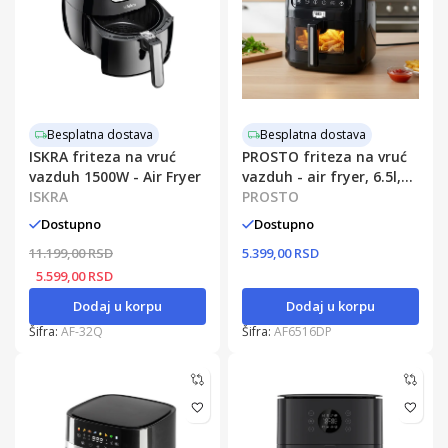
Besplatna dostava
Besplatna dostava
ISKRA friteza na vruć
PROSTO friteza na vruć
vazduh 1500W - Air Fryer
vazduh - air fryer, 6.5l,
ISKRA
1600W
PROSTO
Dostupno
Dostupno
11.199,00 RSD
5.399,00 RSD
5.599,00 RSD
Dodaj u korpu
Dodaj u korpu
Šifra:
AF-32Q
Šifra:
AF6516DP