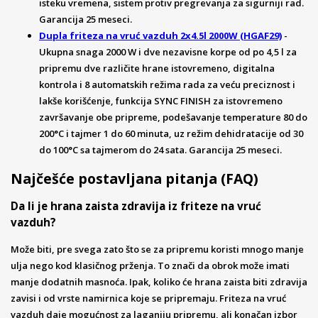
isteku vremena, sistem protiv pregrevanja za sigurniji rad.
Garancija 25 meseci.
Dupla friteza na vruć vazduh 2x4.5l 2000W (HGAF29)
-
Ukupna snaga 2000 W i dve nezavisne korpe od po 4,5 l za
pripremu dve različite hrane istovremeno, digitalna
kontrola i 8 automatskih režima rada za veću preciznost i
lakše korišćenje, funkcija SYNC FINISH za istovremeno
završavanje obe pripreme, podešavanje temperature 80 do
200°C i tajmer 1 do 60 minuta, uz režim dehidratacije od 30
do 100°C sa tajmerom do 24 sata. Garancija 25 meseci.
Najčešće postavljana pitanja (FAQ)
Da li je hrana zaista zdravija iz friteze na vruć
vazduh?
Može biti, pre svega zato što se za pripremu koristi mnogo manje
ulja nego kod klasičnog prženja. To znači da obrok može imati
manje dodatnih masnoća. Ipak, koliko će hrana zaista biti zdravija
zavisi i od vrste namirnica koje se pripremaju. Friteza na vruć
vazduh daje mogućnost za laganiju pripremu, ali konačan izbor