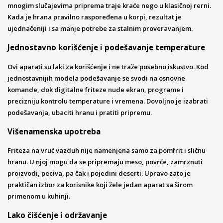
mnogim slučajevima priprema traje kraće nego u klasičnoj rerni.
Kada je hrana pravilno raspoređena u korpi, rezultat je
ujednačeniji i sa manje potrebe za stalnim proveravanjem.
Jednostavno korišćenje i podešavanje temperature
Ovi aparati su laki za korišćenje i ne traže posebno iskustvo. Kod
jednostavnijih modela podešavanje se svodi na osnovne
komande, dok digitalne friteze nude ekran, programe i
precizniju kontrolu temperature i vremena. Dovoljno je izabrati
podešavanja, ubaciti hranu i pratiti pripremu.
Višenamenska upotreba
Friteza na vruć vazduh nije namenjena samo za pomfrit i sličnu
hranu. U njoj mogu da se pripremaju meso, povrće, zamrznuti
proizvodi, peciva, pa čak i pojedini deserti. Upravo zato je
praktičan izbor za korisnike koji žele jedan aparat sa širom
primenom u kuhinji.
Lako čišćenje i održavanje