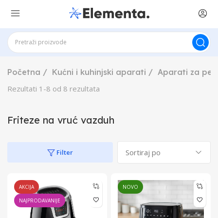
Početna
Kućni i kuhinjski aparati
Aparati za peč
Rezultati
1
-
8
od
8
rezultata
Friteze na vruć vazduh
Filter
AKCIJA
NOVO
NAJPRODAVANIJE