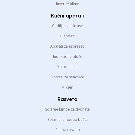
Inverter klime
Kućni aparati
Cediljke za citruse
Blenderi
Aparati za espresso
Indukcione ploče
Mikrotalasne
Tosteri za sendviče
Mikseri
Rasveta
Solarne lampe za dvorište
Solarne lampe za baštu
Šinska rasveta