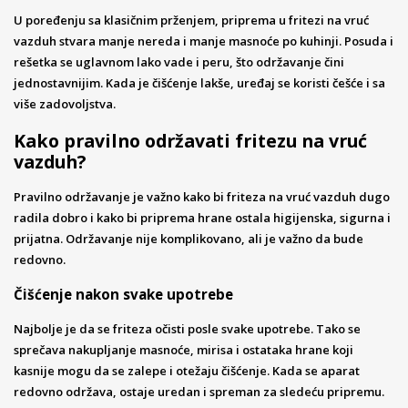
U poređenju sa klasičnim prženjem, priprema u fritezi na vruć
vazduh stvara manje nereda i manje masnoće po kuhinji. Posuda i
rešetka se uglavnom lako vade i peru, što održavanje čini
jednostavnijim. Kada je čišćenje lakše, uređaj se koristi češće i sa
više zadovoljstva.
Kako pravilno održavati fritezu na vruć
vazduh?
Pravilno održavanje je važno kako bi friteza na vruć vazduh dugo
radila dobro i kako bi priprema hrane ostala higijenska, sigurna i
prijatna. Održavanje nije komplikovano, ali je važno da bude
redovno.
Čišćenje nakon svake upotrebe
Najbolje je da se friteza očisti posle svake upotrebe. Tako se
sprečava nakupljanje masnoće, mirisa i ostataka hrane koji
kasnije mogu da se zalepe i otežaju čišćenje. Kada se aparat
redovno održava, ostaje uredan i spreman za sledeću pripremu.