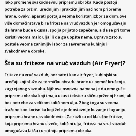
lako promene svakodnevnu pripremu obroka. Kada postoji
potreba za bržim, urednijim i praktičnijim načinom pripreme
hrane, ovakvi aparati postaju veoma koristan izbor za dom. Sve
više domaćinstava bira friteze na vruć vazduh jer omogućavaju
da hrana bude ukusna, spolja prijatno zapečena, a da se pri tome
koristi veoma malo ulja ili da ga uopšte nema. Upravo zato su
postale veoma zanimljiv izbor za savremenu kuhinju i
svakodnevne obroke.
Šta su friteze na vruć vazduh (Air Fryer)?
Friteze na vruć vazduh, poznate i kao air fryer, kuhinjski su
uređaji koji služe za termičku obradu hrane uz pomoć kruženja
zagrejanog vazduha. Njihova osnovna namena je da omoguće
pripremu obroka koji imaju ukus i teksturu sličnu prženoj hrani, ali
bez potrebe za velikom količinom ulja. Zbog toga su veoma
tražene kod korisnika koji žele jednostavnije kuvanje i laganiju
pripremu hrane u svakodnevici. Za razliku od klasične friteze,
koja priprema hranu u većoj količini ulja, friteza na vruć vazduh
omogućava lakšu i uredniju pripremu obroka.