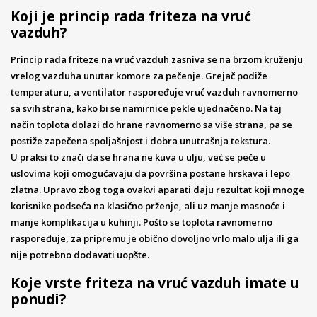
Koji je princip rada friteza na vruć
vazduh?
Princip rada friteze na vruć vazduh zasniva se na brzom kruženju
vrelog vazduha unutar komore za pečenje. Grejač podiže
temperaturu, a ventilator raspoređuje vruć vazduh ravnomerno
sa svih strana, kako bi se namirnice pekle ujednačeno. Na taj
način toplota dolazi do hrane ravnomerno sa više strana, pa se
postiže zapečena spoljašnjost i dobra unutrašnja tekstura.
U praksi to znači da se hrana ne kuva u ulju, već se peče u
uslovima koji omogućavaju da površina postane hrskava i lepo
zlatna. Upravo zbog toga ovakvi aparati daju rezultat koji mnoge
korisnike podseća na klasično prženje, ali uz manje masnoće i
manje komplikacija u kuhinji. Pošto se toplota ravnomerno
raspoređuje, za pripremu je obično dovoljno vrlo malo ulja ili ga
nije potrebno dodavati uopšte.
Koje vrste friteza na vruć vazduh imate u
ponudi?