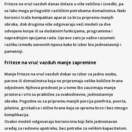
Friteze na vruć vazduh danas dolaze u više veličina i izvedbi, pa
se lako mogu prilagoditi različitim potrebama domaćinstva. Neki
korisnici traže kompaktan aparat za brzu pripremu manjih
obroka, dok drugima više odgovaraju veći modeli sa dve
odvojene korpe ili sa dodatnim funkcijama, programima i
naprednijim opcijama rada. Upravo zato je važno razumeti
razliku između osnovnih tipova kako bi izbor bio jednostavniji i
pametniji.
Friteze na vruć vazduh manje zapremine
Manje friteze na vruć vazduh dobar su izbor za jednu osobu,
parove ili domaćinstva koja ne pripremaju velike količine hrane
odjednom. Njihova prednost je u tome što zauzimaju manje
prostora i vrlo su praktične za svakodnevne, jednostavnije
obroke. Pogodne su za pripremu manjih porcija pomfrita, povrća,
piletine, grickalica i slične hrane koja se sprema brzo i bez mnogo
komplikacija.
Ovakvi modeli odgovaraju korisnicima koji žele jednostavan
uređaj za redovnu upotrebu, bez potrebe za velikim kapacitetom.