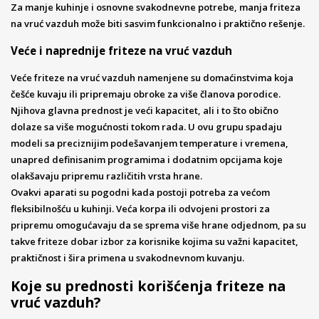
Za manje kuhinje i osnovne svakodnevne potrebe, manja friteza
na vruć vazduh može biti sasvim funkcionalno i praktično rešenje.
Veće i naprednije friteze na vruć vazduh
Veće friteze na vruć vazduh namenjene su domaćinstvima koja
češće kuvaju ili pripremaju obroke za više članova porodice.
Njihova glavna prednost je veći kapacitet, ali i to što obično
dolaze sa više mogućnosti tokom rada. U ovu grupu spadaju
modeli sa preciznijim podešavanjem temperature i vremena,
unapred definisanim programima i dodatnim opcijama koje
olakšavaju pripremu različitih vrsta hrane.
Ovakvi aparati su pogodni kada postoji potreba za većom
fleksibilnošću u kuhinji. Veća korpa ili odvojeni prostori za
pripremu omogućavaju da se sprema više hrane odjednom, pa su
takve friteze dobar izbor za korisnike kojima su važni kapacitet,
praktičnost i šira primena u svakodnevnom kuvanju.
Koje su prednosti korišćenja friteze na
vruć vazduh?