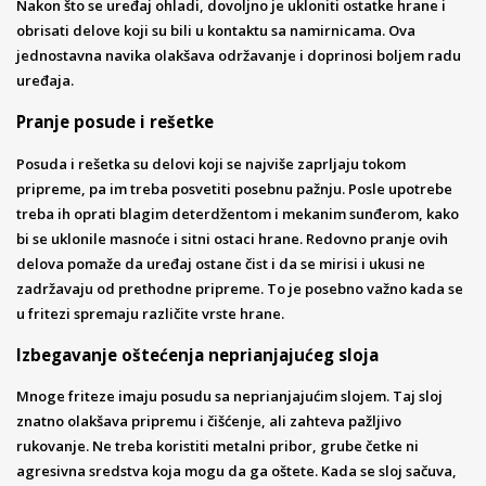
Nakon što se uređaj ohladi, dovoljno je ukloniti ostatke hrane i
obrisati delove koji su bili u kontaktu sa namirnicama. Ova
jednostavna navika olakšava održavanje i doprinosi boljem radu
uređaja.
Pranje posude i rešetke
Posuda i rešetka su delovi koji se najviše zaprljaju tokom
pripreme, pa im treba posvetiti posebnu pažnju. Posle upotrebe
treba ih oprati blagim deterdžentom i mekanim sunđerom, kako
bi se uklonile masnoće i sitni ostaci hrane. Redovno pranje ovih
delova pomaže da uređaj ostane čist i da se mirisi i ukusi ne
zadržavaju od prethodne pripreme. To je posebno važno kada se
u fritezi spremaju različite vrste hrane.
Izbegavanje oštećenja neprianjajućeg sloja
Mnoge friteze imaju posudu sa neprianjajućim slojem. Taj sloj
znatno olakšava pripremu i čišćenje, ali zahteva pažljivo
rukovanje. Ne treba koristiti metalni pribor, grube četke ni
agresivna sredstva koja mogu da ga oštete. Kada se sloj sačuva,