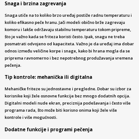
Snaga i brzina zagrevanja
Snaga utiče na to koliko brzo uređaj postiže radnu temperaturu i
koliko efikasno peče hranu. Jači modeli obično brže zagrevaju
komoru i lakše održavaju stabilnu temperaturu tokom pripreme,
što je važno kada se friteza koristi često. Ipak, snagu ne treba
posmatrati odvojeno od kapaciteta. Važno je da uređaj ima dobar
odnos između veličine korpe i snage, kako bi hrana mogla da se
priprema ravnomerno i bez nepotrebnog produžavanja vremena
pečenja.
Tip kontrole: mehanička ili digitalna
Mehaničke friteze su jednostavne i pregledne. Dobar su izbor za
korisnike koji žele osnovne funkcije bez mnogo dodatnih opcija.
Digitalni modeli nude ekran, preciznija podešavanja i često više
programa rada, što može biti korisno onima koji žele više
kontrole i više mogućnosti.
Dodatne funkcije i programi pečenja