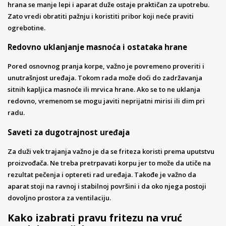
hrana se manje lepi i aparat duže ostaje praktičan za upotrebu.
Zato vredi obratiti pažnju i koristiti pribor koji neće praviti
ogrebotine.
Redovno uklanjanje masnoća i ostataka hrane
Pored osnovnog pranja korpe, važno je povremeno proveriti i
unutrašnjost uređaja. Tokom rada može doći do zadržavanja
sitnih kapljica masnoće ili mrvica hrane. Ako se to ne uklanja
redovno, vremenom se mogu javiti neprijatni mirisi ili dim pri
radu.
Saveti za dugotrajnost uređaja
Za duži vek trajanja važno je da se friteza koristi prema uputstvu
proizvođača. Ne treba pretrpavati korpu jer to može da utiče na
rezultat pečenja i optereti rad uređaja. Takođe je važno da
aparat stoji na ravnoj i stabilnoj površini i da oko njega postoji
dovoljno prostora za ventilaciju.
Kako izabrati pravu fritezu na vruć