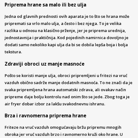
Priprema hrane sa malo ili bez ulja
Jedna od glavnih prednosti ovih aparata je to što se hrana može
pripremati sa vrlo malo ulja, a često i bez njega. To je velika
razlika u odnosu na klasično prženje, jer je priprema urednija,
jednostavnija i praktičnija. Kod pojedinih namirnica dovoljno je
dodati samo nekoliko kapi ulja da bi se dobila lepša boja i bolja
tekstura.
Zdraviji obroci uz manje masnoće
Pošto se koristi manje ulja, obroci pripremljeni u fritezi na vruć
vazduh obično sadrže manje dodatnih masnoća. To ne znači da je
svaka pripremljena hrana automatski zdrava, ali ovakav način
pripreme daje bolju kontrolu nad onim što se jede. Zbog toga je
air fryer dobar izbor za lakšu svakodnevnu ishranu.
Brza i ravnomerna priprema hrane
Friteze na vruć vazduh omogućavaju bržu pripremu mnogih
obroka jer vruć vazduh brzo i ravnomerno kruži oko hrane. U