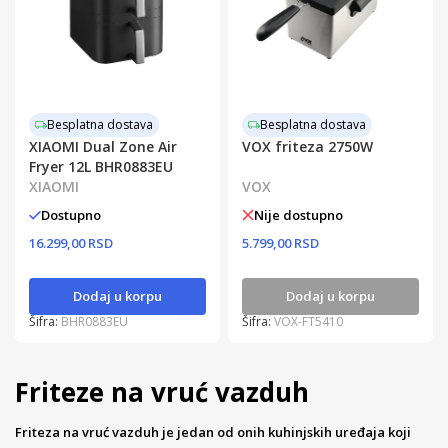
Besplatna dostava
Besplatna dostava
XIAOMI Dual Zone Air
VOX friteza 2750W
Fryer 12L BHR0883EU
XIAOMI
VOX
Dostupno
Nije dostupno
16.299,00 RSD
5.799,00 RSD
Dodaj u korpu
Dodaj u korpu
Šifra:
BHR0883EU
Šifra:
VOX-FT5410
Friteze na vruć vazduh
Friteza na vruć vazduh je jedan od onih kuhinjskih uređaja koji