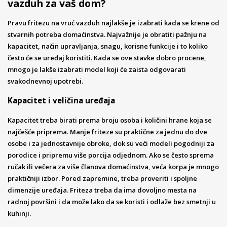
vazduh za vaš dom?
Pravu fritezu na vruć vazduh najlakše je izabrati kada se krene od
stvarnih potreba domaćinstva. Najvažnije je obratiti pažnju na
kapacitet, način upravljanja, snagu, korisne funkcije i to koliko
često će se uređaj koristiti. Kada se ove stavke dobro procene,
mnogo je lakše izabrati model koji će zaista odgovarati
svakodnevnoj upotrebi.
Kapacitet i veličina uređaja
Kapacitet treba birati prema broju osoba i količini hrane koja se
najčešće priprema. Manje friteze su praktične za jednu do dve
osobe i za jednostavnije obroke, dok su veći modeli pogodniji za
porodice i pripremu više porcija odjednom. Ako se često sprema
ručak ili večera za više članova domaćinstva, veća korpa je mnogo
praktičniji izbor. Pored zapremine, treba proveriti i spoljne
dimenzije uređaja. Friteza treba da ima dovoljno mesta na
radnoj površini i da može lako da se koristi i odlaže bez smetnji u
kuhinji.