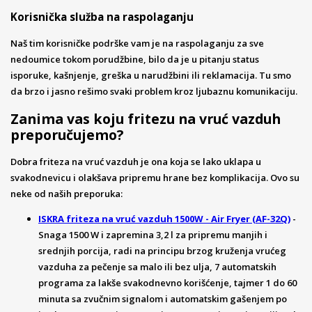
Korisnička služba na raspolaganju
Naš tim korisničke podrške vam je na raspolaganju za sve
nedoumice tokom porudžbine, bilo da je u pitanju status
isporuke, kašnjenje, greška u narudžbini ili reklamacija. Tu smo
da brzo i jasno rešimo svaki problem kroz ljubaznu komunikaciju.
Zanima vas koju fritezu na vruć vazduh
preporučujemo?
Dobra friteza na vruć vazduh je ona koja se lako uklapa u
svakodnevicu i olakšava pripremu hrane bez komplikacija. Ovo su
neke od naših preporuka:
ISKRA friteza na vruć vazduh 1500W - Air Fryer (AF-32Q)
-
Snaga 1500 W i zapremina 3,2 l za pripremu manjih i
srednjih porcija, radi na principu brzog kruženja vrućeg
vazduha za pečenje sa malo ili bez ulja, 7 automatskih
programa za lakše svakodnevno korišćenje, tajmer 1 do 60
minuta sa zvučnim signalom i automatskim gašenjem po