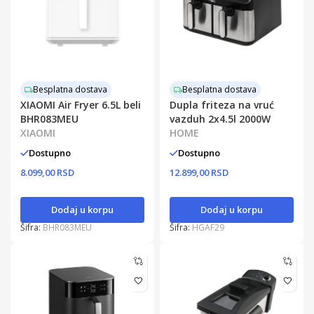
Besplatna dostava
Besplatna dostava
XIAOMI Air Fryer 6.5L beli
Dupla friteza na vruć
BHR083MEU
vazduh 2x4.5l 2000W
XIAOMI
HOME
Dostupno
Dostupno
8.099,00 RSD
12.899,00 RSD
Dodaj u korpu
Dodaj u korpu
Šifra:
BHR083MEU
Šifra:
HGAF29