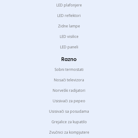
LED plafonjere
LED reflektori
Zidne lampe
LED visilice
LED paneli
Razno
Sobni termostati
Nosači televizora
Norveški radijatori
Usisivači za pepeo
Usisivači sa posudama
Grejalice za kupatilo
Zvučnici za kompjutere