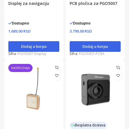
Displej za navigaciju
PCB pločica za PGO5007
Dostupno
Dostupno
1.689,00 RSD
3.799,00 RSD
Dodaj u korpu
Dodaj u korpu
Šifra:
PGO5007-Display
Šifra:
PGO5007-PCBA
RASPRODAJA
Besplatna dostava