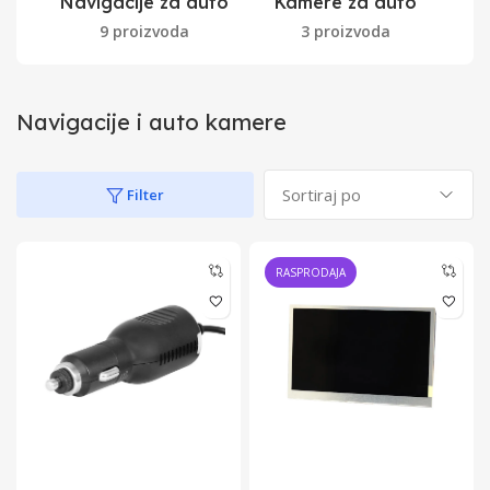
Navigacije za auto
Kamere za auto
Dr
9 proizvoda
3 proizvoda
Navigacije i auto kamere
Filter
RASPRODAJA