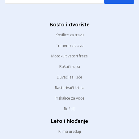
Bašta i dvorište
Kosilice za travu
Trimeri za travu
Motokultivatori freze
Bušači rupa
Duvači za lišće
Rasterivači krtica
Prskalice za voće
Roštilji
Leto i hlađenje
Klima uređaji