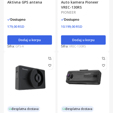
Aktivna GPS antena
Auto kamera Pioneer
VREC-130RS
PIONEER
Dostupno
Dostupno
179,00 RSD
10.199,00 RSD
Dodaj u korpu
Dodaj u korpu
Šifra:
GPS-A
Šifra:
VREC-130RS
Besplatna dostava
Besplatna dostava