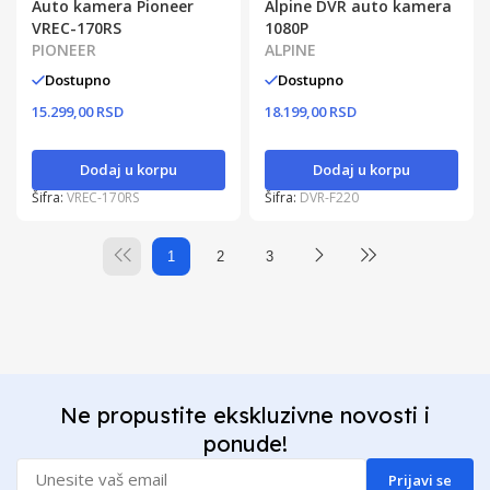
Auto kamera Pioneer
Alpine DVR auto kamera
VREC-170RS
1080P
PIONEER
ALPINE
Dostupno
Dostupno
15.299,00 RSD
18.199,00 RSD
Dodaj u korpu
Dodaj u korpu
Šifra:
VREC-170RS
Šifra:
DVR-F220
1
2
3
Ne propustite ekskluzivne novosti i
ponude!
Prijavi se