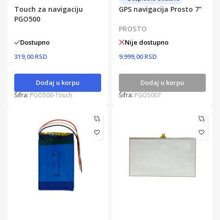
Touch za navigaciju
GPS navigacija Prosto 7"
PGO500
PROSTO
Dostupno
Nije dostupno
319,00 RSD
9.999,00 RSD
Dodaj u korpu
Dodaj u korpu
Šifra:
PGO500-Touch
Šifra:
PGO5007