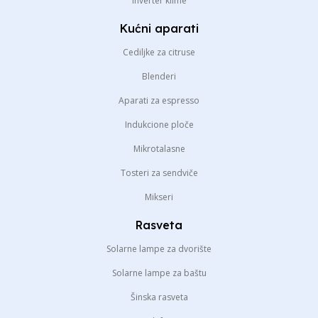
Inverter klime
Kućni aparati
Cediljke za citruse
Blenderi
Aparati za espresso
Indukcione ploče
Mikrotalasne
Tosteri za sendviče
Mikseri
Rasveta
Solarne lampe za dvorište
Solarne lampe za baštu
Šinska rasveta