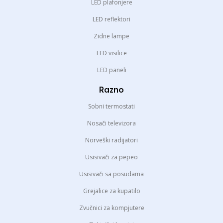
LED plafonjere
LED reflektori
Zidne lampe
LED visilice
LED paneli
Razno
Sobni termostati
Nosači televizora
Norveški radijatori
Usisivači za pepeo
Usisivači sa posudama
Grejalice za kupatilo
Zvučnici za kompjutere