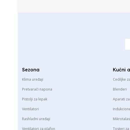
Sezona
Kućni 
Klima uređaji
Cediljke z
Pretvarači napona
Blenderi
Pistolji za lepak
Aparati z
Ventilatori
Indukcion
Rashladni uređaji
Mikrotala
Ventilatori za plafon
Tosteri za