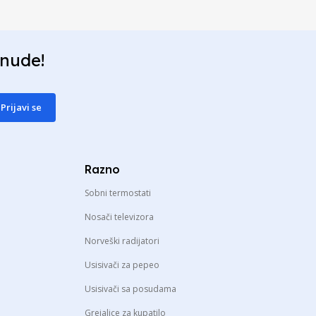
onude!
Prijavi se
Razno
Sobni termostati
Nosači televizora
Norveški radijatori
Usisivači za pepeo
Usisivači sa posudama
Grejalice za kupatilo