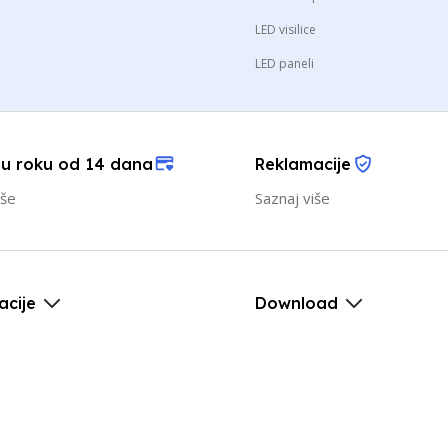
LED visilice
LED paneli
 u roku od 14 dana
Reklamacije
iše
Saznaj više
acije
Download