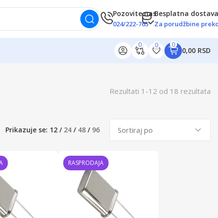
Pozovite nas
Besplatna dostav
024/222-765
Za porudžbine preko
0
0
0
0,00 RSD
Rezultati
1
-
12
od
18
rezultata
Prikazuje se:
12
/
24
/
48
/
96
A
RASPRODAJA