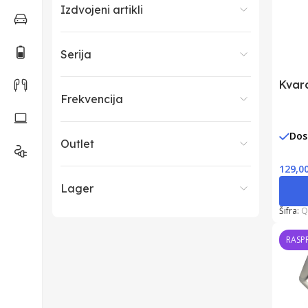
Izdvojeni artikli
Serija
Kvar
Frekvencija
Dos
Outlet
129,0
Lager
Šifra:
Q
RASP