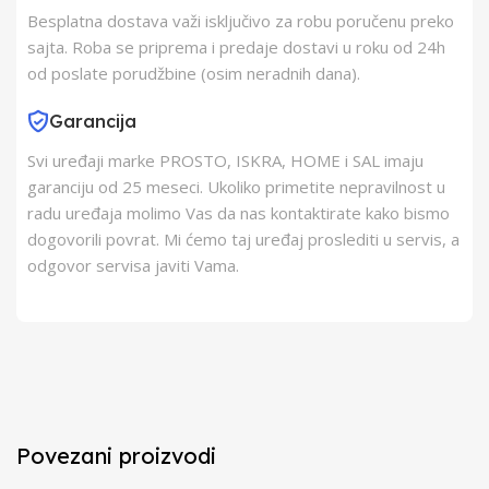
Besplatna dostava važi isključivo za robu poručenu preko
sajta. Roba se priprema i predaje dostavi u roku od 24h
od poslate porudžbine (osim neradnih dana).
Garancija
Svi uređaji marke PROSTO, ISKRA, HOME i SAL imaju
garanciju od 25 meseci. Ukoliko primetite nepravilnost u
radu uređaja molimo Vas da nas kontaktirate kako bismo
dogovorili povrat. Mi ćemo taj uređaj proslediti u servis, a
odgovor servisa javiti Vama.
Povezani proizvodi