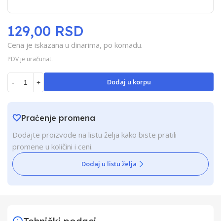
129,00 RSD
Cena je iskazana u dinarima, po komadu.
PDV je uračunat.
Dodaj u korpu
-
+
Praćenje promena
Dodajte proizvode na listu želja kako biste pratili
promene u količini i ceni.
Dodaj u listu želja