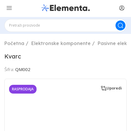
Početna
Elektronske komponente
Pasivne elek
Kvarc
Šifra:
QM002
Uporedi
RASPRODAJA