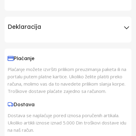
Deklaracija
Uvoznik
Elementa d.o.o.,
Subotica
Plaćanje
Plaćanje možete izvršiti prilikom preuzimanja paketa ili na
Proizvođač
Schukat Electronic
portalu putem platne kartice. Ukoliko želite platiti preko
gmbh
računa, molimo vas da to navedete prilikom slanja korpe.
Troškove dostave plaćate zajedno sa računom.
Zemlja Porekla
Kina
Dostava
Dostava se naplaćuje pored iznosa poručenih artikala.
Zemlja Uvoza
Kina
Ukoliko artikli iznose iznad 5.000 Din troškovi dostave idu
na naš račun.