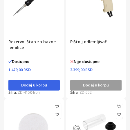
Rezervni štap za bazne
Pištolj odlemljivač
lemilice
Dostupno
Nije dostupno
1.479,00 RSD
3.399,00 RSD
Dodaj u korpu
Dodaj u korpu
Šifra:
ZD-415R-Iron
Šifra:
ZD-552