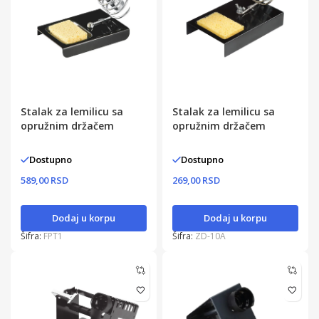
Stalak za lemilicu sa
Stalak za lemilicu sa
opružnim držačem
opružnim držačem
Dostupno
Dostupno
589,00 RSD
269,00 RSD
Dodaj u korpu
Dodaj u korpu
Šifra:
FPT1
Šifra:
ZD-10A