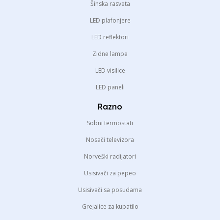
Šinska rasveta
LED plafonjere
LED reflektori
Zidne lampe
LED visilice
LED paneli
Razno
Sobni termostati
Nosači televizora
Norveški radijatori
Usisivači za pepeo
Usisivači sa posudama
Grejalice za kupatilo