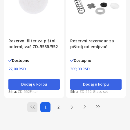
Rezervni filter za pištolj
Rezervni rezervoar za
odlemljivač ZD-553R/552
pištolj odlemljivač
Dostupno
Dostupno
27,00 RSD
309,00 RSD
Dodaj u korpu
Dodaj u korpu
Šifra:
ZD-552Filter
Šifra:
ZD-552-Glass-set
1
2
3