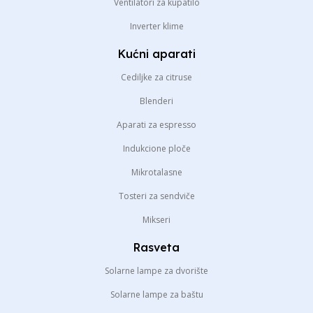
Ventilatori za kupatilo
Inverter klime
Kućni aparati
Cediljke za citruse
Blenderi
Aparati za espresso
Indukcione ploče
Mikrotalasne
Tosteri za sendviče
Mikseri
Rasveta
Solarne lampe za dvorište
Solarne lampe za baštu