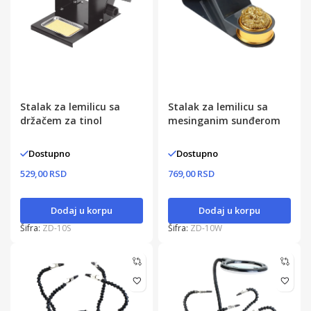
Stalak za lemilicu sa
Stalak za lemilicu sa
držačem za tinol
mesinganim sunđerom
Dostupno
Dostupno
529,00 RSD
769,00 RSD
Dodaj u korpu
Dodaj u korpu
Šifra:
ZD-10S
Šifra:
ZD-10W