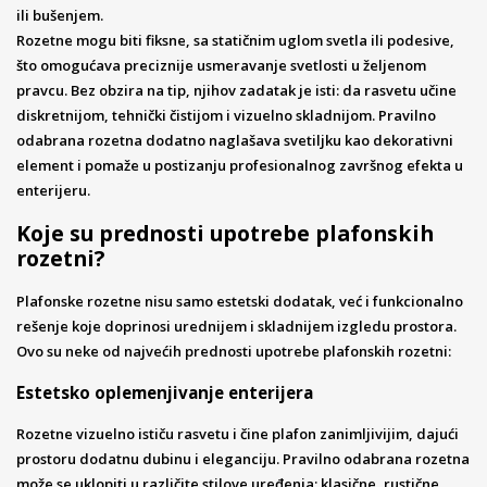
ili bušenjem.
Rozetne mogu biti fiksne, sa statičnim uglom svetla ili podesive,
što omogućava preciznije usmeravanje svetlosti u željenom
pravcu. Bez obzira na tip, njihov zadatak je isti: da rasvetu učine
diskretnijom, tehnički čistijom i vizuelno skladnijom. Pravilno
odabrana rozetna dodatno naglašava svetiljku kao dekorativni
element i pomaže u postizanju profesionalnog završnog efekta u
enterijeru.
Koje su prednosti upotrebe plafonskih
rozetni?
Plafonske rozetne nisu samo estetski dodatak, već i funkcionalno
rešenje koje doprinosi urednijem i skladnijem izgledu prostora.
Ovo su neke od najvećih prednosti upotrebe plafonskih rozetni:
Estetsko oplemenjivanje enterijera
Rozetne vizuelno ističu rasvetu i čine plafon zanimljivijim, dajući
prostoru dodatnu dubinu i eleganciju. Pravilno odabrana rozetna
može se uklopiti u različite stilove uređenja: klasične, rustične,