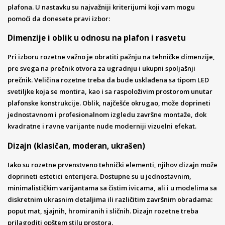
plafona. U nastavku su najvažniji kriterijumi koji vam mogu
pomoći da donesete pravi izbor:
Dimenzije i oblik u odnosu na plafon i rasvetu
Pri izboru rozetne važno je obratiti pažnju na tehničke dimenzije,
pre svega na prečnik otvora za ugradnju i ukupni spoljašnji
prečnik. Veličina rozetne treba da bude usklađena sa tipom LED
svetiljke koja se montira, kao i sa raspoloživim prostorom unutar
plafonske konstrukcije. Oblik, najčešće okrugao, može doprineti
jednostavnom i profesionalnom izgledu završne montaže, dok
kvadratne i ravne varijante nude moderniji vizuelni efekat.
Dizajn (klasičan, moderan, ukrašen)
Iako su rozetne prvenstveno tehnički elementi, njihov dizajn može
doprineti estetici enterijera. Dostupne su u jednostavnim,
minimalističkim varijantama sa čistim ivicama, ali i u modelima sa
diskretnim ukrasnim detaljima ili različitim završnim obradama:
poput mat, sjajnih, hromiranih i sličnih. Dizajn rozetne treba
prilagoditi opštem stilu prostora.