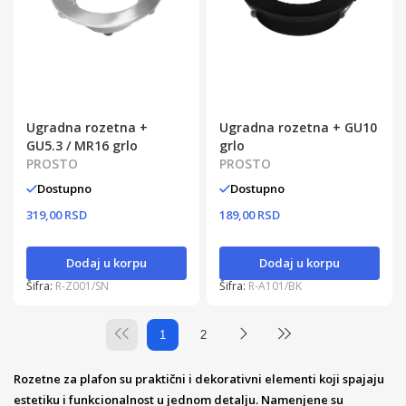
Ugradna rozetna +
Ugradna rozetna + GU10
GU5.3 / MR16 grlo
grlo
PROSTO
PROSTO
Dostupno
Dostupno
319,00 RSD
189,00 RSD
Dodaj u korpu
Dodaj u korpu
Šifra:
R-Z001/SN
Šifra:
R-A101/BK
1
2
Rozetne za plafon su praktični i dekorativni elementi koji spajaju
estetiku i funkcionalnost u jednom detalju. Namenjene su