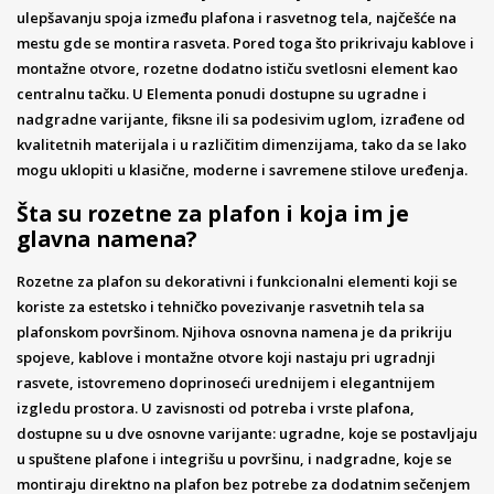
ulepšavanju spoja između plafona i rasvetnog tela, najčešće na
mestu gde se montira rasveta. Pored toga što prikrivaju kablove i
montažne otvore, rozetne dodatno ističu svetlosni element kao
centralnu tačku. U Elementa ponudi dostupne su ugradne i
nadgradne varijante, fiksne ili sa podesivim uglom, izrađene od
kvalitetnih materijala i u različitim dimenzijama, tako da se lako
mogu uklopiti u klasične, moderne i savremene stilove uređenja.
Šta su rozetne za plafon i koja im je
glavna namena?
Rozetne za plafon su dekorativni i funkcionalni elementi koji se
koriste za estetsko i tehničko povezivanje rasvetnih tela sa
plafonskom površinom. Njihova osnovna namena je da prikriju
spojeve, kablove i montažne otvore koji nastaju pri ugradnji
rasvete, istovremeno doprinoseći urednijem i elegantnijem
izgledu prostora. U zavisnosti od potreba i vrste plafona,
dostupne su u dve osnovne varijante: ugradne, koje se postavljaju
u spuštene plafone i integrišu u površinu, i nadgradne, koje se
montiraju direktno na plafon bez potrebe za dodatnim sečenjem