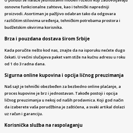
U ponudi se nalaze jednostavni modeli rozetni koji zadovoljavaju
osnovne funkcionalne zahteve, kao i tehnički napredniji
proizvodi. Asortiman je pažljivo odabran tako da odgovara
različitim stilovima uređenja, tehničkim potrebama prostora i
budžetskim okvirima korisnika.
Brza i pouzdana dostava širom Srbije
Kada poručite nešto kod nas, znajte da na isporuku nećete dugo
čekati. U većini slučajeva paket vam stiže na kućnu adresu u roku
od 1 do 3 radna dana.
Sigurna online kupovina i opcija ličnog preuzimanja
Naš sajt je tehnički obezbeđen za bezbedno online plaćanje, a
proces kupovine je brz i jednostavan. Takođe postoji i opcija
ličnog preuzimanja u nekoj od naših prodavnica. Koji god način
da izaberete vaša porudžbina je zaštićena, a svaki artikal dolazi
uz račun i garanciju.
Korisnička služba na raspolaganju