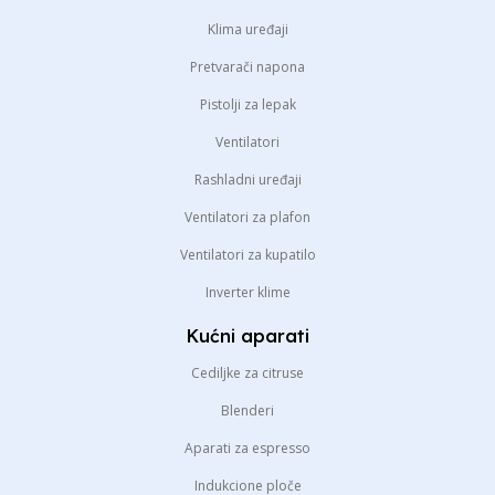
Klima uređaji
Pretvarači napona
Pistolji za lepak
Ventilatori
Rashladni uređaji
Ventilatori za plafon
Ventilatori za kupatilo
Inverter klime
Kućni aparati
Cediljke za citruse
Blenderi
Aparati za espresso
Indukcione ploče