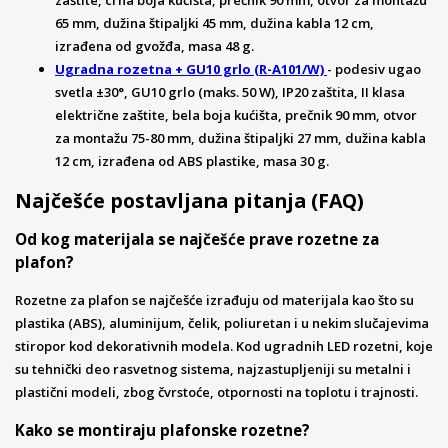
65 mm, dužina štipaljki 45 mm, dužina kabla 12 cm,
izrađena od gvožđa, masa 48 g.
Ugradna rozetna + GU10 grlo (R-A101/W)
- podesiv ugao
svetla ±30°, GU10 grlo (maks. 50 W), IP20 zaštita, II klasa
električne zaštite, bela boja kućišta, prečnik 90 mm, otvor
za montažu 75-80 mm, dužina štipaljki 27 mm, dužina kabla
12 cm, izrađena od ABS plastike, masa 30 g.
Najčešće postavljana pitanja (FAQ)
Od kog materijala se najčešće prave rozetne za
plafon?
Rozetne za plafon se najčešće izrađuju od materijala kao što su
plastika (ABS), aluminijum, čelik, poliuretan i u nekim slučajevima
stiropor kod dekorativnih modela. Kod ugradnih LED rozetni, koje
su tehnički deo rasvetnog sistema, najzastupljeniji su metalni i
plastični modeli, zbog čvrstoće, otpornosti na toplotu i trajnosti.
Kako se montiraju plafonske rozetne?