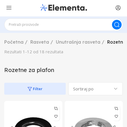
Početna
Rasveta
Unutrašnja rasveta
Rozetne
Rezultati
1
-
12
od
18
rezultata
Rozetne za plafon
Filter