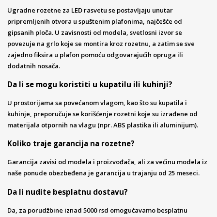
Ugradne rozetne za LED rasvetu se postavljaju unutar
pripremljenih otvora u spuštenim plafonima, najčešće od
gipsanih ploča. U zavisnosti od modela, svetlosni izvor se
povezuje na grlo koje se montira kroz rozetnu, a zatim se sve
zajedno fiksira u plafon pomoću odgovarajućih opruga ili
dodatnih nosača.
Da li se mogu koristiti u kupatilu ili kuhinji?
U prostorijama sa povećanom vlagom, kao što su kupatila i
kuhinje, preporučuje se korišćenje rozetni koje su izrađene od
materijala otpornih na vlagu (npr. ABS plastika ili aluminijum).
Koliko traje garancija na rozetne?
Garancija zavisi od modela i proizvođača, ali za većinu modela iz
naše ponude obezbeđena je garancija u trajanju od 25 meseci.
Da li nudite besplatnu dostavu?
Da, za porudžbine iznad 5000 rsd omogućavamo besplatnu