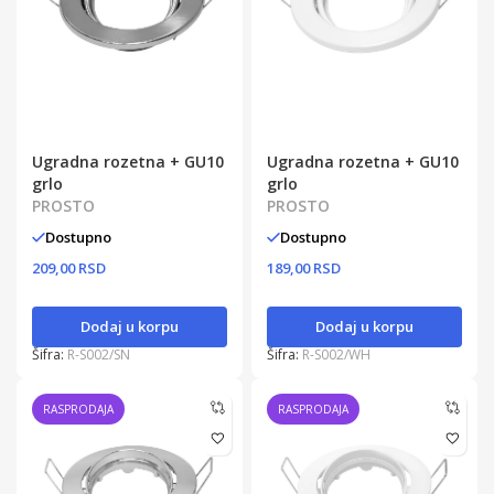
Ugradna rozetna + GU10
Ugradna rozetna + GU10
grlo
grlo
PROSTO
PROSTO
Dostupno
Dostupno
209,00 RSD
189,00 RSD
Dodaj u korpu
Dodaj u korpu
Šifra:
R-S002/SN
Šifra:
R-S002/WH
RASPRODAJA
RASPRODAJA