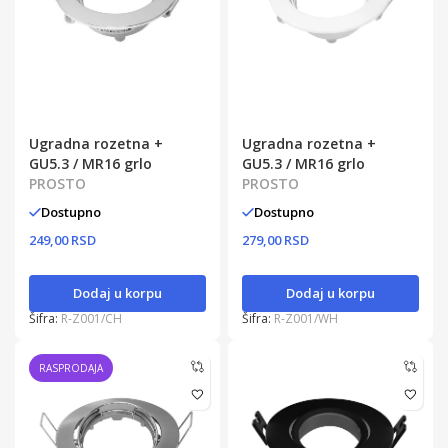
Ugradna rozetna +
Ugradna rozetna +
GU5.3 / MR16 grlo
GU5.3 / MR16 grlo
PROSTO
PROSTO
Dostupno
Dostupno
249,00 RSD
279,00 RSD
Dodaj u korpu
Dodaj u korpu
Šifra:
R-Z001/CH
Šifra:
R-Z001/WH
RASPRODAJA