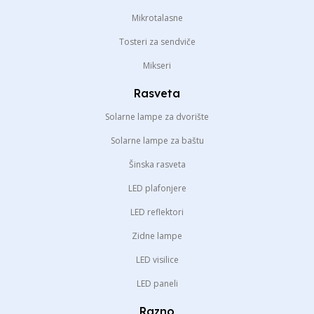
Mikrotalasne
Tosteri za sendviče
Mikseri
Rasveta
Solarne lampe za dvorište
Solarne lampe za baštu
Šinska rasveta
LED plafonjere
LED reflektori
Zidne lampe
LED visilice
LED paneli
Razno