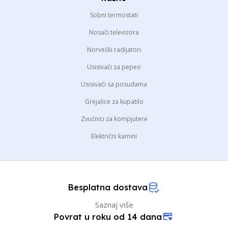
Sobni termostati
Nosači televizora
Norveški radijatori
Usisivači za pepeo
Usisivači sa posudama
Grejalice za kupatilo
Zvučnici za kompjutere
Električni kamini
Besplatna dostava
Saznaj više
Povrat u roku od 14 dana