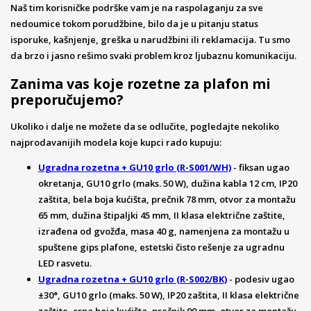
Naš tim korisničke podrške vam je na raspolaganju za sve
nedoumice tokom porudžbine, bilo da je u pitanju status
isporuke, kašnjenje, greška u narudžbini ili reklamacija. Tu smo
da brzo i jasno rešimo svaki problem kroz ljubaznu komunikaciju.
Zanima vas koje rozetne za plafon mi
preporučujemo?
Ukoliko i dalje ne možete da se odlučite, pogledajte nekoliko
najprodavanijih modela koje kupci rado kupuju:
Ugradna rozetna + GU10 grlo (R-S001/WH)
- fiksan ugao
okretanja, GU10 grlo (maks. 50 W), dužina kabla 12 cm, IP20
zaštita, bela boja kućišta, prečnik 78 mm, otvor za montažu
65 mm, dužina štipaljki 45 mm, II klasa električne zaštite,
izrađena od gvožđa, masa 40 g, namenjena za montažu u
spuštene gips plafone, estetski čisto rešenje za ugradnu
LED rasvetu.
Ugradna rozetna + GU10 grlo (R-S002/BK)
- podesiv ugao
±30°, GU10 grlo (maks. 50 W), IP20 zaštita, II klasa električne
zaštite, crna boja kućišta, prečnik 90 mm, otvor za montažu