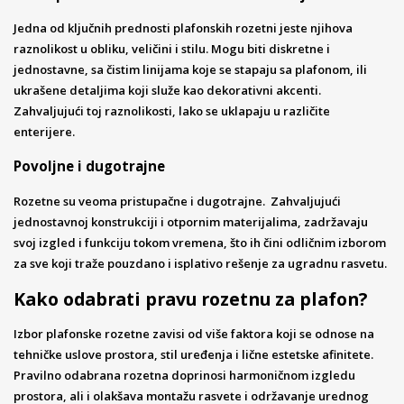
Jedna od ključnih prednosti plafonskih rozetni jeste njihova
raznolikost u obliku, veličini i stilu. Mogu biti diskretne i
jednostavne, sa čistim linijama koje se stapaju sa plafonom, ili
ukrašene detaljima koji služe kao dekorativni akcenti.
Zahvaljujući toj raznolikosti, lako se uklapaju u različite
enterijere.
Povoljne i dugotrajne
Rozetne su veoma pristupačne i dugotrajne. Zahvaljujući
jednostavnoj konstrukciji i otpornim materijalima, zadržavaju
svoj izgled i funkciju tokom vremena, što ih čini odličnim izborom
za sve koji traže pouzdano i isplativo rešenje za ugradnu rasvetu.
Kako odabrati pravu rozetnu za plafon?
Izbor plafonske rozetne zavisi od više faktora koji se odnose na
tehničke uslove prostora, stil uređenja i lične estetske afinitete.
Pravilno odabrana rozetna doprinosi harmoničnom izgledu
prostora, ali i olakšava montažu rasvete i održavanje urednog