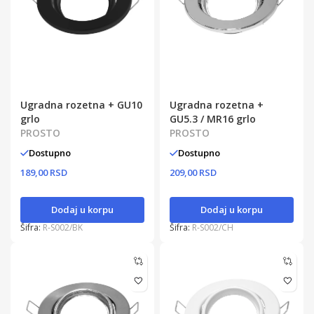
Ugradna rozetna + GU10
Ugradna rozetna +
grlo
GU5.3 / MR16 grlo
PROSTO
PROSTO
Dostupno
Dostupno
189,00 RSD
209,00 RSD
Dodaj u korpu
Dodaj u korpu
Šifra:
R-S002/BK
Šifra:
R-S002/CH