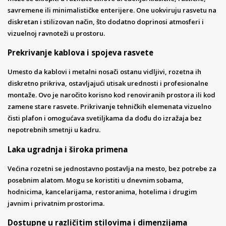
savremene ili minimalističke enterijere. One uokviruju rasvetu na
diskretan i stilizovan način, što dodatno doprinosi atmosferi i
vizuelnoj ravnoteži u prostoru.
Prekrivanje kablova i spojeva rasvete
Umesto da kablovi i metalni nosači ostanu vidljivi, rozetna ih
diskretno prikriva, ostavljajući utisak urednosti i profesionalne
montaže. Ovo je naročito korisno kod renoviranih prostora ili kod
zamene stare rasvete. Prikrivanje tehničkih elemenata vizuelno
čisti plafon i omogućava svetiljkama da dođu do izražaja bez
nepotrebnih smetnji u kadru.
Laka ugradnja i široka primena
Većina rozetni se jednostavno postavlja na mesto, bez potrebe za
posebnim alatom. Mogu se koristiti u dnevnim sobama,
hodnicima, kancelarijama, restoranima, hotelima i drugim
javnim i privatnim prostorima.
Dostupne u različitim stilovima i dimenzijama