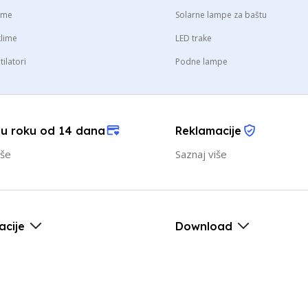
lime
Solarne lampe za baštu
klime
LED trake
tilatori
Podne lampe
 u roku od 14 dana
Reklamacije
iše
Saznaj više
acije
Download