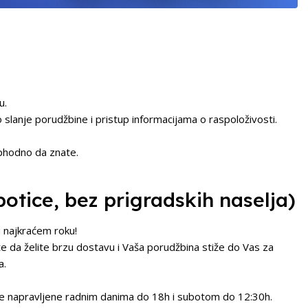
u.
slanje porudžbine i pristup informacijama o raspoloživosti.
ophodno da znate.
botice, bez prigradskih naselja)
 najkraćem roku!
te da želite brzu dostavu i Vaša porudžbina stiže do Vas za
a.
ine napravljene radnim danima do 18h i subotom do 12:30h.