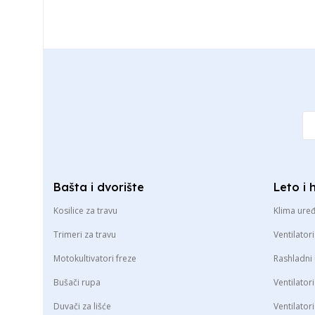
Bašta i dvorište
Leto i 
Kosilice za travu
Klima uređ
Trimeri za travu
Ventilatori
Motokultivatori freze
Rashladni 
Bušači rupa
Ventilator
Duvači za lišće
Ventilator