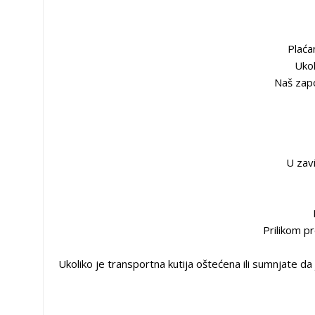
Plaća
Ukol
Naš zapo
U zavi
Prilikom p
Ukoliko je transportna kutija oštećena ili sumnjate da