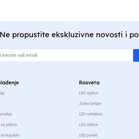
Ne propustite ekskluzivne novosti i p
hlađenje
Rasveta
aji
LED sijalice
Zidne lampe
uređaji
LED reflektori
i za plafon
LED visilice
i za kupatilo
LED paneli