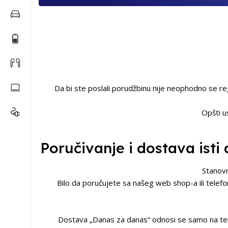
Da bi ste poslali porudžbinu nije neophodno se re
Opšti u
Poručivanje i dostava isti
Stanovn
Bilo da poručujete sa našeg web shop-a ili telefo
Dostava „Danas za danas“ odnosi se samo na teri