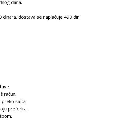
dnog dana.
 dinara, dostava se naplaćuje 490 din.
tave.
š račun.
 preko sajta.
oju preferira.
užbom.