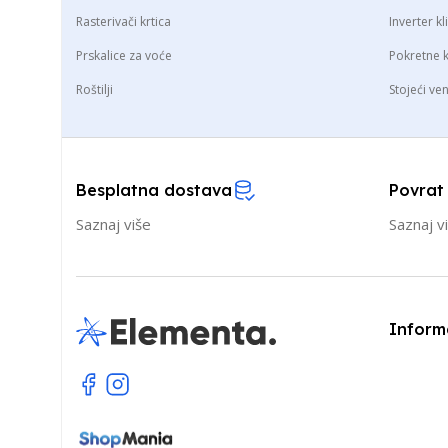
Rasterivači krtica
Inverter k
Prskalice za voće
Pokretne 
Roštilji
Stojeći ven
Besplatna dostava
Povrat
Saznaj više
Saznaj v
Inform