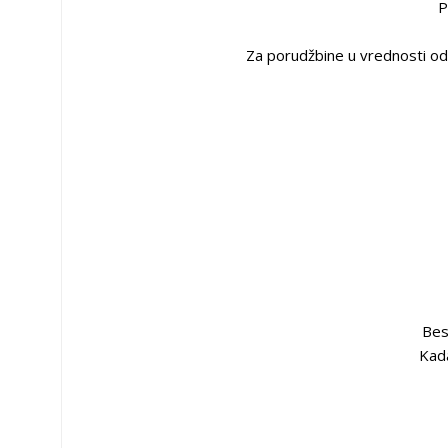
P
Za porudžbine u vrednosti od
Bes
Kada