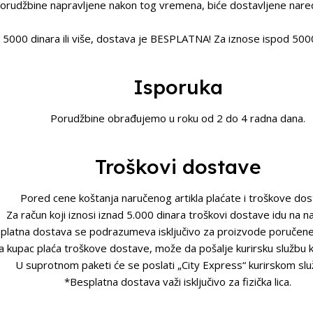
orudžbine napravljene nakon tog vremena, biće dostavljene nare
 5000 dinara ili više, dostava je BESPLATNA! Za iznose ispod 5000
Isporuka
Porudžbine obrađujemo u roku od 2 do 4 radna dana.
Troškovi dostave
Pored cene koštanja naručenog artikla plaćate i troškove dos
Za račun koji iznosi iznad 5.000 dinara troškovi dostave idu na na
platna dostava se podrazumeva isključivo za proizvode poručene
 kupac plaća troškove dostave, može da pošalje kurirsku službu k
U suprotnom paketi će se poslati „City Express“ kurirskom sl
*Besplatna dostava važi isključivo za fizička lica.