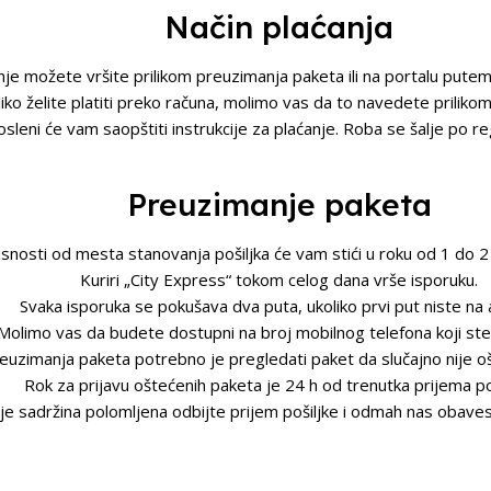
Način plaćanja
nje možete vršite prilikom preuzimanja paketa ili na portalu putem 
iko želite platiti preko računa, molimo vas da to navedete prilikom
sleni će vam saopštiti instrukcije za plaćanje. Roba se šalje po reg
Preuzimanje paketa
snosti od mesta stanovanja pošiljka će vam stići u roku od 1 do 2
Kuriri „City Express“ tokom celog dana vrše isporuku.
Svaka isporuka se pokušava dva puta, ukoliko prvi put niste na 
Molimo vas da budete dostupni na broj mobilnog telefona koji ste 
reuzimanja paketa potrebno je pregledati paket da slučajno nije o
Rok za prijavu oštećenih paketa je 24 h od trenutka prijema poš
 je sadržina polomljena odbijte prijem pošiljke i odmah nas obaves