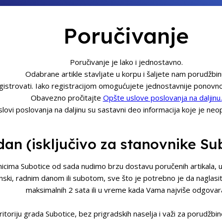
Poručivanje
Poručivanje je lako i jednostavno.
Odabrane artikle stavljate u korpu i šaljete nam porudžbin
gistrovati. Iako registracijom omogućujete jednostavnije ponovno 
Obavezno pročitajte
Opšte uslove poslovanja na daljinu.
slovi poslovanja na daljinu su sastavni deo informacija koje je ne
 dan (isključivo za stanovnike Su
icima Subotice od sada nudimo brzu dostavu poručenih artikala, u
nski, radnim danom ili subotom, sve što je potrebno je da naglasi
maksimalnih 2 sata ili u vreme kada Vama najviše odgovar
toriju grada Subotice, bez prigradskih naselja i važi za porudžb