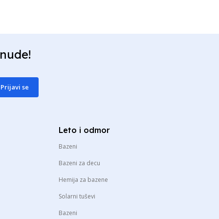
onude!
Prijavi se
Leto i odmor
Bazeni
Bazeni za decu
Hemija za bazene
Solarni tuševi
Bazeni