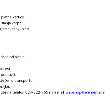
platne kartice.
 slanja korpe.
istrovanoj uplati.
 dana od slanja.
adresi.
dostavili.
štećen u transportu.
iljke.
tite na telefon 024/222-765 ili na mail:
webshop@elementa.rs