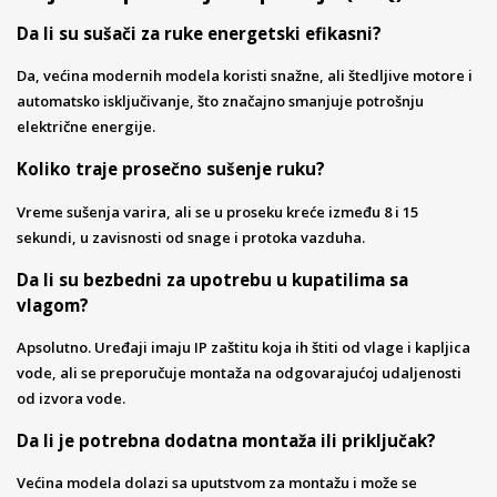
Da li su sušači za ruke energetski efikasni?
Da, većina modernih modela koristi snažne, ali štedljive motore i
automatsko isključivanje, što značajno smanjuje potrošnju
električne energije.
Koliko traje prosečno sušenje ruku?
Vreme sušenja varira, ali se u proseku kreće između 8 i 15
sekundi, u zavisnosti od snage i protoka vazduha.
Da li su bezbedni za upotrebu u kupatilima sa
vlagom?
Apsolutno. Uređaji imaju IP zaštitu koja ih štiti od vlage i kapljica
vode, ali se preporučuje montaža na odgovarajućoj udaljenosti
od izvora vode.
Da li je potrebna dodatna montaža ili priključak?
Većina modela dolazi sa uputstvom za montažu i može se