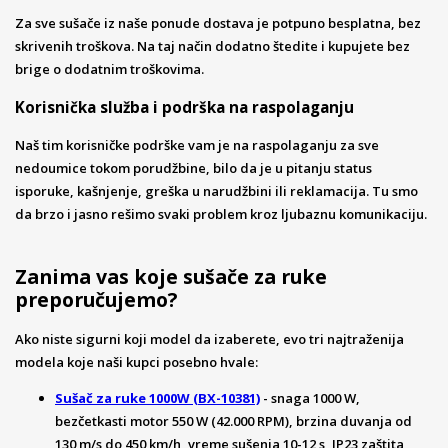
Za sve sušače iz naše ponude dostava je potpuno besplatna, bez
skrivenih troškova. Na taj način dodatno štedite i kupujete bez
brige o dodatnim troškovima.
Korisnička služba i podrška na raspolaganju
Naš tim korisničke podrške vam je na raspolaganju za sve
nedoumice tokom porudžbine, bilo da je u pitanju status
isporuke, kašnjenje, greška u narudžbini ili reklamacija. Tu smo
da brzo i jasno rešimo svaki problem kroz ljubaznu komunikaciju.
Zanima vas koje sušače za ruke
preporučujemo?
Ako niste sigurni koji model da izaberete, evo tri najtraženija
modela koje naši kupci posebno hvale:
Sušač za ruke 1000W (BX-10381)
- snaga 1000 W,
bezčetkasti motor 550 W (42.000 RPM), brzina duvanja od
130 m/s do 450 km/h, vreme sušenja 10-12 s, IP23 zaštita,