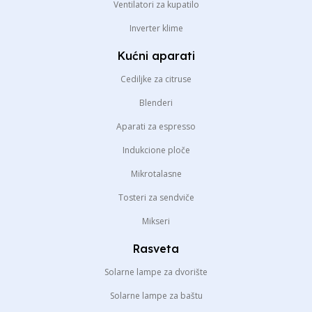
Ventilatori za kupatilo
Inverter klime
Kućni aparati
Cediljke za citruse
Blenderi
Aparati za espresso
Indukcione ploče
Mikrotalasne
Tosteri za sendviče
Mikseri
Rasveta
Solarne lampe za dvorište
Solarne lampe za baštu