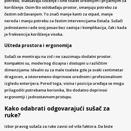
potrebu, olakšavaju čišćenje i čine toalet urednijim i prijatnijim za
korišćenje. Osim što oslobađaju prostor, smanjuju potrebu za
čestim održavanjem. To znači manje kanti za otpad, manje
nereda i manju potrebu za čestim intervencijama čistača. Sušači
jednostavno rade svoj posao bez zastoja i komplikacija, čak i kada
je frekvencija korišćenja visoka.
Ušteda prostora i ergonomija
Sušači se montiraju na zid i ne zauzimaju dodatni prostor.
Kompaktni su, modernog dizajna i dostupni u različitim
dimenzijama. Idealni su za male toalete gde je svaki centimetar
dragocen, a istovremeno doprinose urednom i profesionalnom
izgledu enterijera. Pored toga, visina i pozicija uređaja se mogu
prilagoditi potrebama korisnika, što dodatno doprinosi
ergonomiji i jednostavnom pristupu.
Kako odabrati odgovarajući sušač za
ruke?
Izbor pravog sušača za ruke zavisi od više faktora. Da biste