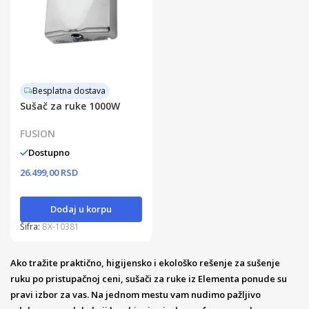
Besplatna dostava
Sušač za ruke 1000W
FUSION
Dostupno
26.499,00 RSD
Dodaj u korpu
Šifra:
BX-10381
Ako tražite praktično, higijensko i ekološko rešenje za sušenje
ruku po pristupačnoj ceni, sušači za ruke iz Elementa ponude su
pravi izbor za vas. Na jednom mestu vam nudimo pažljivo