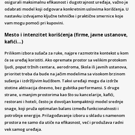
osigurali maksimalnu efikasnost i dugotrajnost uređaja, važno je
odabrati model koji odgovara konkretnim uslovima korišćenja. U
nastavku izdvajamo ključne tehničke i praktične smernice koje
vam mogu pomoći pri kupovini.
Mesto i intenzitet korišćenja (firme, javne ustanove,
kafići…)
Prilikom izbora sušača za ruke, najpre razmotrite kontekst u kom
će se uređaj koristiti. Ako opremate prostor sa velikim protokom
ljudi, poput tržnih centara, aerodroma, škola ili javnih ustanova,
prioritet treba da bude na jačim modelima sa visokom brzinom
sušenja i izdržljivim kućištem. Takvi uređaji mogu da izdrže
stotine aktivacija dnevno, bez gubitka performansi. S druge
strane, u manjim prostorima kao što su kancelarije, kafići,
restorani i hoteli, često je dovoljan kompaktniji model srednje
snage, koji pruža optimalan balans između funkcionalnosti i
potrošnje energije. Prilagođavanje izboru u skladu s namenom
prostora ne samo da utiče na efikasnost, već i produžava radni
vek samog uređaja.