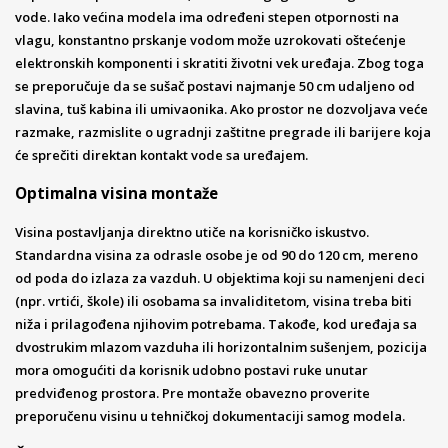
vode. Iako većina modela ima određeni stepen otpornosti na
vlagu, konstantno prskanje vodom može uzrokovati oštećenje
elektronskih komponenti i skratiti životni vek uređaja. Zbog toga
se preporučuje da se sušač postavi najmanje 50 cm udaljeno od
slavina, tuš kabina ili umivaonika. Ako prostor ne dozvoljava veće
razmake, razmislite o ugradnji zaštitne pregrade ili barijere koja
će sprečiti direktan kontakt vode sa uređajem.
Optimalna visina montaže
Visina postavljanja direktno utiče na korisničko iskustvo.
Standardna visina za odrasle osobe je od 90 do 120 cm, mereno
od poda do izlaza za vazduh. U objektima koji su namenjeni deci
(npr. vrtići, škole) ili osobama sa invaliditetom, visina treba biti
niža i prilagođena njihovim potrebama. Takođe, kod uređaja sa
dvostrukim mlazom vazduha ili horizontalnim sušenjem, pozicija
mora omogućiti da korisnik udobno postavi ruke unutar
predviđenog prostora. Pre montaže obavezno proverite
preporučenu visinu u tehničkoj dokumentaciji samog modela.