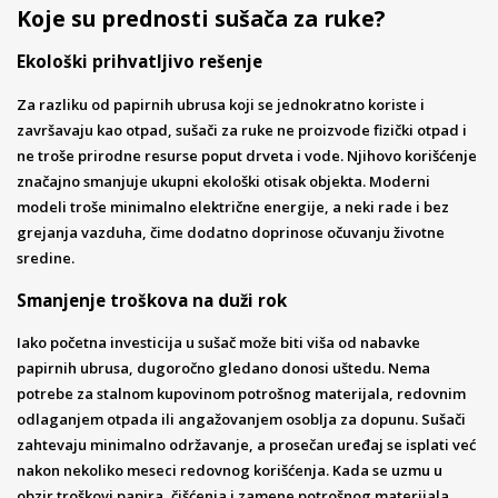
Koje su prednosti sušača za ruke?
Ekološki prihvatljivo rešenje
Za razliku od papirnih ubrusa koji se jednokratno koriste i
završavaju kao otpad, sušači za ruke ne proizvode fizički otpad i
ne troše prirodne resurse poput drveta i vode. Njihovo korišćenje
značajno smanjuje ukupni ekološki otisak objekta. Moderni
modeli troše minimalno električne energije, a neki rade i bez
grejanja vazduha, čime dodatno doprinose očuvanju životne
sredine.
Smanjenje troškova na duži rok
Iako početna investicija u sušač može biti viša od nabavke
papirnih ubrusa, dugoročno gledano donosi uštedu. Nema
potrebe za stalnom kupovinom potrošnog materijala, redovnim
odlaganjem otpada ili angažovanjem osoblja za dopunu. Sušači
zahtevaju minimalno održavanje, a prosečan uređaj se isplati već
nakon nekoliko meseci redovnog korišćenja. Kada se uzmu u
obzir troškovi papira, čišćenja i zamene potrošnog materijala,