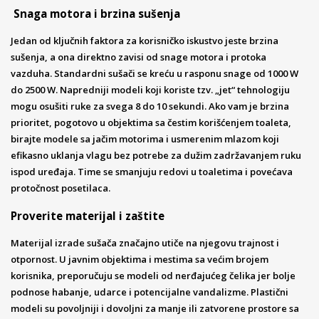
Snaga motora i brzina sušenja
Jedan od ključnih faktora za korisničko iskustvo jeste brzina
sušenja, a ona direktno zavisi od snage motora i protoka
vazduha. Standardni sušači se kreću u rasponu snage od 1000 W
do 2500 W. Napredniji modeli koji koriste tzv. „jet“ tehnologiju
mogu osušiti ruke za svega 8 do 10 sekundi. Ako vam je brzina
prioritet, pogotovo u objektima sa čestim korišćenjem toaleta,
birajte modele sa jačim motorima i usmerenim mlazom koji
efikasno uklanja vlagu bez potrebe za dužim zadržavanjem ruku
ispod uređaja. Time se smanjuju redovi u toaletima i povećava
protočnost posetilaca.
Proverite materijal i zaštite
Materijal izrade sušača značajno utiče na njegovu trajnost i
otpornost. U javnim objektima i mestima sa većim brojem
korisnika, preporučuju se modeli od nerđajućeg čelika jer bolje
podnose habanje, udarce i potencijalne vandalizme. Plastični
modeli su povoljniji i dovoljni za manje ili zatvorene prostore sa