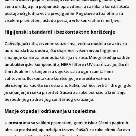
cena uređaja je u potpunosti opravdana, a razlika u korist sušača
postaje očigledna već u prvoj godini. Pogotovo u toaletima sa
visokim prometom, uštede postaju vrlo konkretne i merljive.
Higijenski standardi i bezkontaktno korišćenje
Zahvaljujući infracrvenim senzorima, većina modela se aktivira
automatski bez dodira, što doprinosi višem nivou higijene i
smanjuje šanse za prenos bakterija i virusa. Mnogi uređaji sadrže
antibakterijske komponente, HEPA filtere i UV sterilizaciju, što ih
čini idealnim rešenjem za objekte sa strogim sanitarnim
zahtevima. Beskontaktno korišćenje je naročito važno u
okruženjima kao što su restorani, kafići, bolnice, vrtići i drugi, gde
je smanjenje rizika prioritet. Sušači za ruke pomažu u kreiranju
bezbednijeg i zdravijeg sanitarnog okruženja.
Manje otpada i održavanja u toaletima
U prostorima sa velikim prometom, gomile iskorišćenih papirnih
ubrusa predstavljaju ozbiljan izazov. Sušači za ruke eliminišu ovu