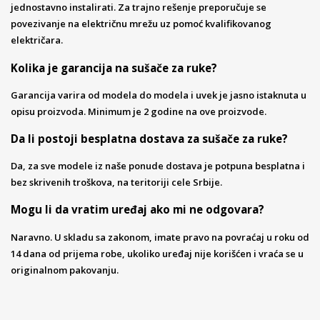
jednostavno instalirati. Za trajno rešenje preporučuje se
povezivanje na električnu mrežu uz pomoć kvalifikovanog
električara.
Kolika je garancija na sušače za ruke?
Garancija varira od modela do modela i uvek je jasno istaknuta u
opisu proizvoda. Minimum je 2 godine na ove proizvode.
Da li postoji besplatna dostava za sušače za ruke?
Da, za sve modele iz naše ponude dostava je potpuna besplatna i
bez skrivenih troškova, na teritoriji cele Srbije.
Mogu li da vratim uređaj ako mi ne odgovara?
Naravno. U skladu sa zakonom, imate pravo na povraćaj u roku od
14 dana od prijema robe, ukoliko uređaj nije korišćen i vraća se u
originalnom pakovanju.