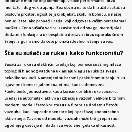
odabrane modele koji kombinuju visoke performanse, brzu
montažu i dug vek trajanja. Bez obzira na to da li tražite sušač za
poslovni prostor, ugostiteljski objekat, školu ili bolnicu, u našoj
ponudi ćete lako pronaći uređaj koji odgovara vašim potrebama i
budžetu. Cena sušača varira u zavisnosti od snage, materijala i
dodatnih funkcija, a uz besplatnu dostavu i brzu isporuku širom
Srbije, sigurni smo da ćete pronaći idealno rešenje za vas.
Šta su sušači za ruke i kako funkcionišu?
Sušači za ruke su električni uređaji koji pomoću snažnog mlaza
toplog ili hladnog vazduha uklanjaju vlagu sa ruku za svega
nekoliko sekundi. Namenjeni su brzom i praktičnom sušenju ruku
u javnim i komercijalnim toaletima, kao i u domovima.
Funkcionišu jednostavno: kada korisnik približi ruke senzoru,
uređaj se automatski aktivira i izbacuje vazduh velikom brzinom.
Moderni modeli često koriste HEPA filtere za dodatnu čistoću
vazduha, kao i napredne senzore koji sprečavaju nepotrebno
aktiviranje. Zavisno od modela, vazduh može biti grejan radi
ugodnijeg osećaja ili hladan za veću energetsku efikasnost.