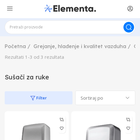
Početna
Grejanje, hlađenje i kvalitet vazduha
Gr
Rezultati
1
-
3
od
3
rezultata
Sušači za ruke
Filter