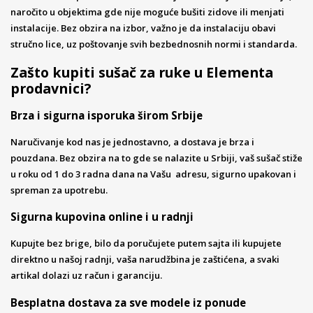
naročito u objektima gde nije moguće bušiti zidove ili menjati
instalacije. Bez obzira na izbor, važno je da instalaciju obavi
stručno lice, uz poštovanje svih bezbednosnih normi i standarda.
Zašto kupiti sušač za ruke u Elementa
prodavnici?
Brza i sigurna isporuka širom Srbije
Naručivanje kod nas je jednostavno, a dostava je brza i
pouzdana. Bez obzira na to gde se nalazite u Srbiji, vaš sušač stiže
u roku od 1 do 3 radna dana na Vašu adresu, sigurno upakovan i
spreman za upotrebu.
Sigurna kupovina online i u radnji
Kupujte bez brige, bilo da poručujete putem sajta ili kupujete
direktno u našoj radnji, vaša narudžbina je zaštićena, a svaki
artikal dolazi uz račun i garanciju.
Besplatna dostava za sve modele iz ponude