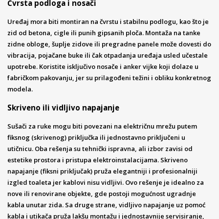
Čvrsta podloga i nosači
Uređaj mora biti montiran na čvrstu i stabilnu podlogu, kao što je
zid od betona, cigle ili punih gipsanih ploča. Montaža na tanke
zidne obloge, šuplje zidove ili pregradne panele može dovesti do
vibracija, pojačane buke ili čak otpadanja uređaja usled učestale
upotrebe. Koristite isključivo nosače i anker vijke koji dolaze u
fabričkom pakovanju, jer su prilagođeni težini i obliku konkretnog
modela.
Skriveno ili vidljivo napajanje
Sušači za ruke mogu biti povezani na električnu mrežu putem
fiksnog (skrivenog) priključka ili jednostavno priključeni u
utičnicu. Oba rešenja su tehnički ispravna, ali izbor zavisi od
estetike prostora i pristupa elektroinstalacijama. Skriveno
napajanje (fiksni priključak) pruža elegantniji i profesionalniji
izgled toaleta jer kablovi nisu vidljivi. Ovo rešenje je idealno za
nove ili renovirane objekte, gde postoji mogućnost ugradnje
kabla unutar zida. Sa druge strane, vidljivo napajanje uz pomoć
kabla i utikača pruža lakšu montažu i jednostavnije servisiranje,