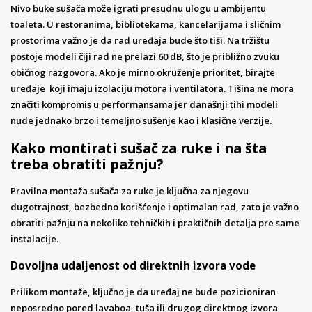
Nivo buke sušača može igrati presudnu ulogu u ambijentu
toaleta. U restoranima, bibliotekama, kancelarijama i sličnim
prostorima važno je da rad uređaja bude što tiši. Na tržištu
postoje modeli čiji rad ne prelazi 60 dB, što je približno zvuku
običnog razgovora. Ako je mirno okruženje prioritet, birajte
uređaje koji imaju izolaciju motora i ventilatora. Tišina ne mora
značiti kompromis u performansama jer današnji tihi modeli
nude jednako brzo i temeljno sušenje kao i klasične verzije.
Kako montirati sušač za ruke i na šta
treba obratiti pažnju?
Pravilna montaža sušača za ruke je ključna za njegovu
dugotrajnost, bezbedno korišćenje i optimalan rad, zato je važno
obratiti pažnju na nekoliko tehničkih i praktičnih detalja pre same
instalacije.
Dovoljna udaljenost od direktnih izvora vode
Prilikom montaže, ključno je da uređaj ne bude pozicioniran
neposredno pored lavaboa, tuša ili drugog direktnog izvora