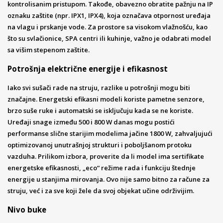
kontrolisanim pristupom. Takođe, obavezno obratite pažnju na IP
oznaku zaštite (npr. IPX1, IPX4), koja označava otpornost uređaja
na vlagu i prskanje vode. Za prostore sa visokom vlažnošću, kao
što su svlačionice, SPA centri ili kuhinje, važno je odabrati model
sa višim stepenom zaštite.
Potrošnja električne energije i efikasnost
Iako svi sušači rade na struju, razlike u potrošnji mogu biti
značajne. Energetski efikasni modeli koriste pametne senzore,
brzo suše ruke i automatski se isključuju kada se ne koriste.
Uređaji snage između 500 i 800 W danas mogu postići
performanse slične starijim modelima jačine 1800 W, zahvaljujući
optimizovanoj unutrašnjoj strukturi i poboljšanom protoku
vazduha. Prilikom izbora, proverite da li model ima sertifikate
energetske efikasnosti, „eco“ režime rada i funkciju štednje
energije u stanjima mirovanja. Ovo nije samo bitno za račune za
struju, već i za sve koji žele da svoj objekat učine održivijim.
Nivo buke