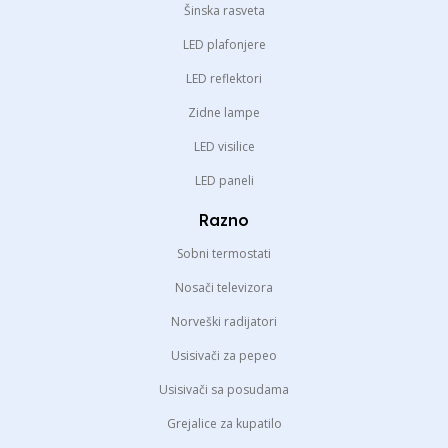
Šinska rasveta
LED plafonjere
LED reflektori
Zidne lampe
LED visilice
LED paneli
Razno
Sobni termostati
Nosači televizora
Norveški radijatori
Usisivači za pepeo
Usisivači sa posudama
Grejalice za kupatilo