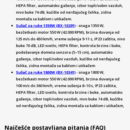
HEPA filter, automatsko gašenje, izbor topli/sobni vazduh,
nivo buke 74 dB, kućište od nerđajućeg čelika, zidna
montaža sa kablom i utikačem.
Sušač za ruke 1350W (BX-10291)
- snaga 1350 W,
bezčetkasti motor 550 W (42.000 RPM), brzina duvanja od
125 m/s do 450 km/h, vreme sušenja 9-11 s, IP23 zaštita, nivo
buke 70 dB, LED svetlo, HEPA filter, kontrola brzine i buke,
podešavanje dometa senzora (5–15 cm), automatsko
gašenje, izbor topli/sobni vazduh, kućište od nerđajućeg
čelika, zidna montaža sa kablom i utikačem
Sušač za ruke 1800W (BX-10341)
- snaga 1800 W,
bezčetkasti motor 550 W (42.000 RPM), brzina duvanja od
100 m/s do 360 km/h, vreme sušenja 8–10 s, IP23 zaštita,
HEPA filter, LED svetlo, kontrola brzine i buke, automatsko
gašenje, izbor topli/sobni vazduh, nivo buke 74 dB, kućište
od nerđajućeg čelika, zidna montaža sa kablom i utikačem,
Najčešće postavljana pitanja (FAQ)