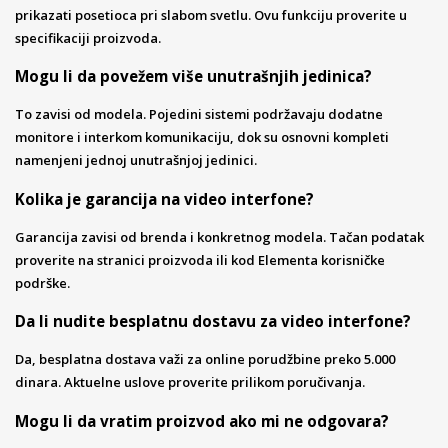
prikazati posetioca pri slabom svetlu. Ovu funkciju proverite u
specifikaciji proizvoda.
Mogu li da povežem više unutrašnjih jedinica?
To zavisi od modela. Pojedini sistemi podržavaju dodatne
monitore i interkom komunikaciju, dok su osnovni kompleti
namenjeni jednoj unutrašnjoj jedinici.
Kolika je garancija na video interfone?
Garancija zavisi od brenda i konkretnog modela. Tačan podatak
proverite na stranici proizvoda ili kod Elementa korisničke
podrške.
Da li nudite besplatnu dostavu za video interfone?
Da, besplatna dostava važi za online porudžbine preko 5.000
dinara. Aktuelne uslove proverite prilikom poručivanja.
Mogu li da vratim proizvod ako mi ne odgovara?