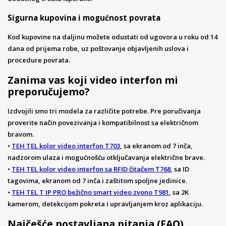
Sigurna kupovina i mogućnost povrata
Kod kupovine na daljinu možete odustati od ugovora u roku od 14
dana od prijema robe, uz poštovanje objavljenih uslova i
procedure povrata.
Zanima vas koji video interfon mi
preporučujemo?
Izdvojili smo tri modela za različite potrebe. Pre poručivanja
proverite način povezivanja i kompatibilnost sa električnom
bravom.
•
TEH TEL kolor video interfon T703
, sa ekranom od 7 inča,
nadzorom ulaza i mogućnošću otključavanja električne brave.
•
TEH TEL kolor video interfon sa RFID čitačem T768
, sa ID
tagovima, ekranom od 7 inča i zaštitom spoljne jedinice.
•
TEH TEL T IP PRO bežično smart video zvono T981
, sa 2K
kamerom, detekcijom pokreta i upravljanjem kroz aplikaciju.
Najčešće postavljana pitanja (FAQ)