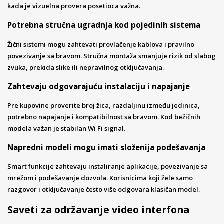
kada je vizuelna provera posetioca važna.
Potrebna stručna ugradnja kod pojedinih sistema
Žični sistemi mogu zahtevati provlačenje kablova i pravilno
povezivanje sa bravom. Stručna montaža smanjuje rizik od slabog
zvuka, prekida slike ili nepravilnog otključavanja.
Zahtevaju odgovarajuću instalaciju i napajanje
Pre kupovine proverite broj žica, razdaljinu između jedinica,
potrebno napajanje i kompatibilnost sa bravom. Kod bežičnih
modela važan je stabilan Wi Fi signal.
Napredni modeli mogu imati složenija podešavanja
Smart funkcije zahtevaju instaliranje aplikacije, povezivanje sa
mrežom i podešavanje dozvola. Korisnicima koji žele samo
razgovor i otključavanje često više odgovara klasičan model.
Saveti za održavanje video interfona