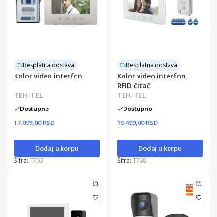
Besplatna dostava
Besplatna dostava
Kolor video interfon
Kolor video interfon,
RFID čitač
TEH-TEL
TEH-TEL
Dostupno
Dostupno
17.099,00 RSD
19.499,00 RSD
Dodaj u korpu
Dodaj u korpu
Šifra:
T703
Šifra:
T768