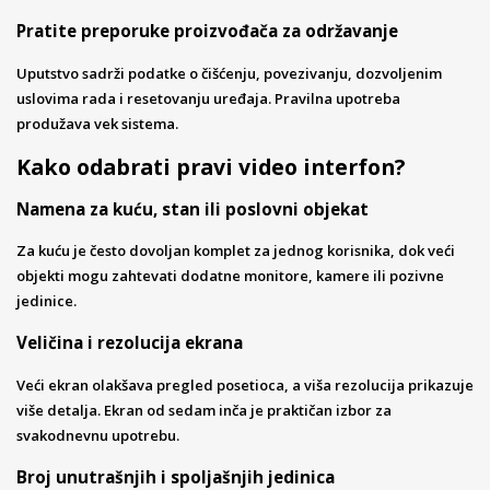
Pratite preporuke proizvođača za održavanje
Uputstvo sadrži podatke o čišćenju, povezivanju, dozvoljenim
uslovima rada i resetovanju uređaja. Pravilna upotreba
produžava vek sistema.
Kako odabrati pravi video interfon?
Namena za kuću, stan ili poslovni objekat
Za kuću je često dovoljan komplet za jednog korisnika, dok veći
objekti mogu zahtevati dodatne monitore, kamere ili pozivne
jedinice.
Veličina i rezolucija ekrana
Veći ekran olakšava pregled posetioca, a viša rezolucija prikazuje
više detalja. Ekran od sedam inča je praktičan izbor za
svakodnevnu upotrebu.
Broj unutrašnjih i spoljašnjih jedinica