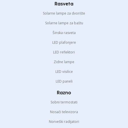
Rasveta
Solarne lampe za dvorište
Solarne lampe za baštu
Šinska rasveta
LED plafonjere
LED reflektori
Zidne lampe
LED visilice
LED paneli
Razno
Sobni termostati
Nosači televizora
Norveški radijatori