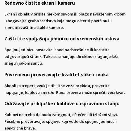
Redovno čistite ekran i kameru
Ekran i objektiv brišite mekom suvom ili blago navlaženom krpom.
Izbegavajte gruba sredstva koja mogu oštetiti površinu ili
zamutiti zaštitno staklo kamere.
Zaštitite spoljašnju jedinicu od vremenskih uslova
Spoljnu jedinicu postavite ispod nadstrešnice ili koristite
odgovarajući štitnik. Tako se smanjuje direktno izlaganje kiši,
snegu i jakom suncu.
Povremeno proveravajte kvalitet slike i zvuka
Ako slika treperi, zvuk je tih ili se veza prekida, proverite
napajanje, kablove i mrežu. Rana provera može sprečiti veći kvar.
Održavajte priključke i kablove u ispravnom stanju
Kablovi ne treba da budu zategnuti, oštećeni ili izloženi vlazi.
Posebno proveravajte spojeve koji vode do spoljne jedinice i
električne brave.