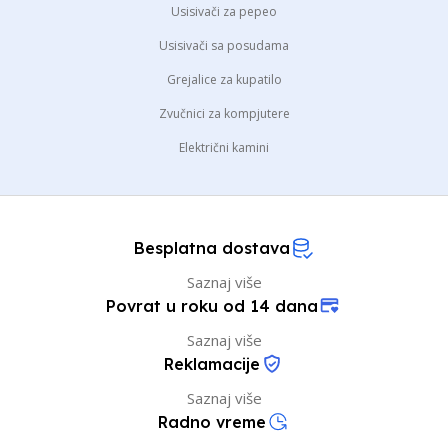
Usisivači za pepeo
Usisivači sa posudama
Grejalice za kupatilo
Zvučnici za kompjutere
Električni kamini
Besplatna dostava
Saznaj više
Povrat u roku od 14 dana
Saznaj više
Reklamacije
Saznaj više
Radno vreme