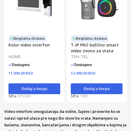
Besplatna dostava
Besplatna dostava
Kolor video interfon
T-IP PRO bežično smart
video zvono za vrata
HOME
TEH-TEL
Dostupno
Dostupno
11.099,00 RSD
12.499,00 RSD
Dodaj u korpu
Dodaj u korpu
Šifra:
DPV260
Šifra:
T981
Video interfoni omogućavaju da vidite, čujete i proverite ko se
nalazi ispred ulaza pre nego što otvorite vrata. Namenjeni su
kućama, stanovima, kancelarijama i drugim objektima u kojima je