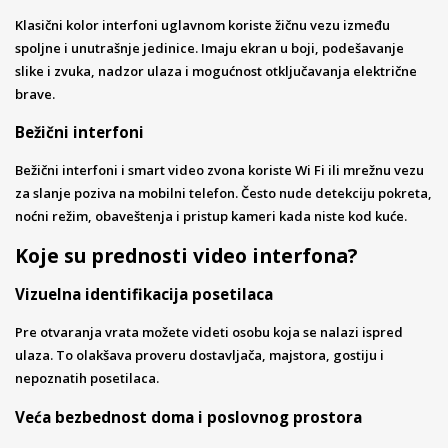
Klasični kolor interfoni uglavnom koriste žičnu vezu između
spoljne i unutrašnje jedinice. Imaju ekran u boji, podešavanje
slike i zvuka, nadzor ulaza i mogućnost otključavanja električne
brave.
Bežični interfoni
Bežični interfoni i smart video zvona koriste Wi Fi ili mrežnu vezu
za slanje poziva na mobilni telefon. Često nude detekciju pokreta,
noćni režim, obaveštenja i pristup kameri kada niste kod kuće.
Koje su prednosti video interfona?
Vizuelna identifikacija posetilaca
Pre otvaranja vrata možete videti osobu koja se nalazi ispred
ulaza. To olakšava proveru dostavljača, majstora, gostiju i
nepoznatih posetilaca.
Veća bezbednost doma i poslovnog prostora