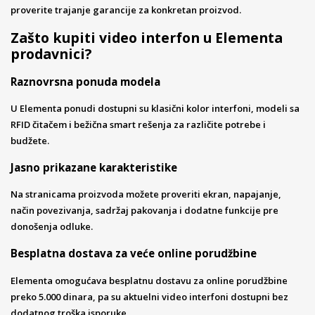
proverite trajanje garancije za konkretan proizvod.
Zašto kupiti video interfon u Elementa
prodavnici?
Raznovrsna ponuda modela
U Elementa ponudi dostupni su klasični kolor interfoni, modeli sa
RFID čitačem i bežična smart rešenja za različite potrebe i
budžete.
Jasno prikazane karakteristike
Na stranicama proizvoda možete proveriti ekran, napajanje,
način povezivanja, sadržaj pakovanja i dodatne funkcije pre
donošenja odluke.
Besplatna dostava za veće online porudžbine
Elementa omogućava besplatnu dostavu za online porudžbine
preko 5.000 dinara, pa su aktuelni video interfoni dostupni bez
dodatnog troška isporuke.