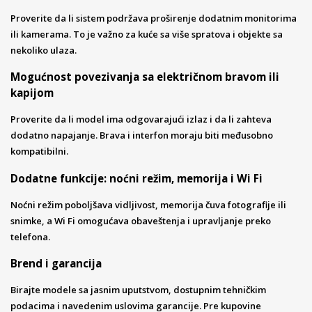
Proverite da li sistem podržava proširenje dodatnim monitorima
ili kamerama. To je važno za kuće sa više spratova i objekte sa
nekoliko ulaza.
Mogućnost povezivanja sa električnom bravom ili
kapijom
Proverite da li model ima odgovarajući izlaz i da li zahteva
dodatno napajanje. Brava i interfon moraju biti međusobno
kompatibilni.
Dodatne funkcije: noćni režim, memorija i Wi Fi
Noćni režim poboljšava vidljivost, memorija čuva fotografije ili
snimke, a Wi Fi omogućava obaveštenja i upravljanje preko
telefona.
Brend i garancija
Birajte modele sa jasnim uputstvom, dostupnim tehničkim
podacima i navedenim uslovima garancije. Pre kupovine