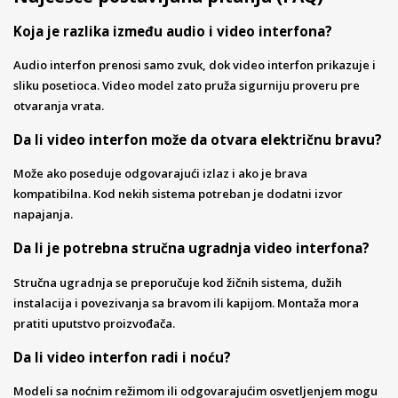
Koja je razlika između audio i video interfona?
Audio interfon prenosi samo zvuk, dok video interfon prikazuje i
sliku posetioca. Video model zato pruža sigurniju proveru pre
otvaranja vrata.
Da li video interfon može da otvara električnu bravu?
Može ako poseduje odgovarajući izlaz i ako je brava
kompatibilna. Kod nekih sistema potreban je dodatni izvor
napajanja.
Da li je potrebna stručna ugradnja video interfona?
Stručna ugradnja se preporučuje kod žičnih sistema, dužih
instalacija i povezivanja sa bravom ili kapijom. Montaža mora
pratiti uputstvo proizvođača.
Da li video interfon radi i noću?
Modeli sa noćnim režimom ili odgovarajućim osvetljenjem mogu