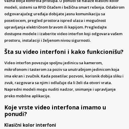
važna bolja kontrola pristupa. U ponudi se nalaze klasični kolor
modeli, sistemi sa RFID čitačem i bežična smart rešenja. Odabirom
odgovarajućeg uređaja dobijate jasnu komunikaciju sa
posetiocem, pregled prostora ispred ulaza i mogućnost
upravljanja električnom bravom ili kapijom. Pregledajte
dostupne modele i izaberite video interfon koji odgovara vašem
prostoru, instalaciji i željenom nivou sigurnosti.
Šta su video interfoni i kako funkcionišu?
Video interfon povezuje spoljnu jedinicu sa kamerom,
mikrofonom i tasterom za poziv sa unutrašnjom jedinicom koja
ima ekran i zvučnik. Kada posetilac pozvoni, korisnik dobija sliku i
zvuk, razgovara sa njim i odlučuje da li želi da otvori vrata.
Napredni modeli mogu nuditi nadzor, snimanje i upravljanje
preko mobilne aplikacije.
Koje vrste video interfona imamo u
ponudi?
Klasični kolor interfoni