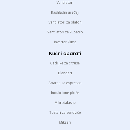
Ventilatori
Rashladni uređaji
Ventilatori za plafon
Ventilatori za kupatilo
Inverter klime
Kućni aparati
Cediljke za citruse
Blenderi
Aparati za espresso
Indukcione ploče
Mikrotalasne
Tosteri za sendviče
Mikseri