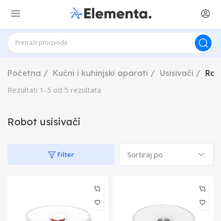
Početna
Kućni i kuhinjski aparati
Usisivači
Rob
Rezultati
1
-
5
od
5
rezultata
Robot usisivači
Filter