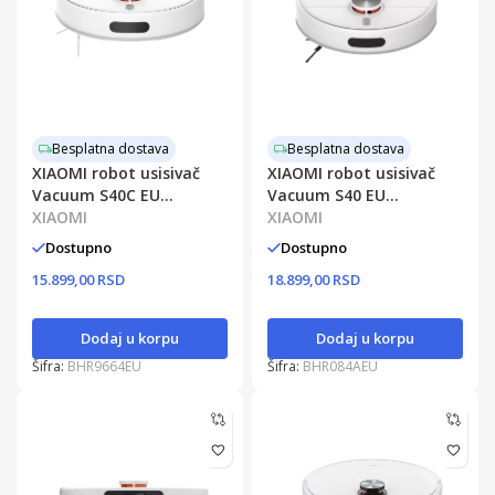
Besplatna dostava
Besplatna dostava
XIAOMI robot usisivač
XIAOMI robot usisivač
Vacuum S40C EU
Vacuum S40 EU
BHR9664EU
XIAOMI
BHR084AEU
XIAOMI
Dostupno
Dostupno
15.899,00 RSD
18.899,00 RSD
Dodaj u korpu
Dodaj u korpu
Šifra:
BHR9664EU
Šifra:
BHR084AEU