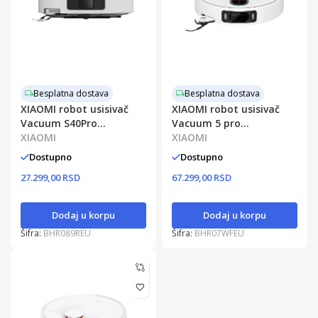
Besplatna dostava
Besplatna dostava
XIAOMI robot usisivač
XIAOMI robot usisivač
Vacuum S40Pro
Vacuum 5 pro
BHR089REU
XIAOMI
BHR07WFEU
XIAOMI
Dostupno
Dostupno
27.299,00 RSD
67.299,00 RSD
Dodaj u korpu
Dodaj u korpu
Šifra:
BHR089REU
Šifra:
BHR07WFEU