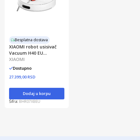
Besplatna dostava
XIAOMI robot usisivač
Vacuum H40 EU
BHR07XBEU
XIAOMI
Dostupno
27.399,00 RSD
Dodaj u korpu
Šifra:
BHR07XBEU