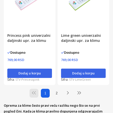
Princess pink univerzalni
Lime green univerzalni
daljinski upr. za klimu
daljinski upr. za klimu
Dostupno
Dostupno
769,00 RSD
769,00 RSD
Dodaj u korpu
Dodaj u korpu
Šifra:
STV-Princesspink
Šifra:
STV-LimeGreen
1
2
Oprema za klime često pravi veću razliku nego što se na prvi
pogled čini. Kada je klima pravilno dopunjena odgovarajućim