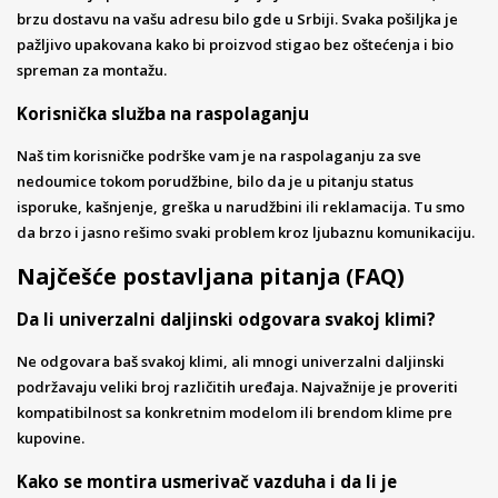
brzu dostavu na vašu adresu bilo gde u Srbiji. Svaka pošiljka je
pažljivo upakovana kako bi proizvod stigao bez oštećenja i bio
spreman za montažu.
Korisnička služba na raspolaganju
Naš tim korisničke podrške vam je na raspolaganju za sve
nedoumice tokom porudžbine, bilo da je u pitanju status
isporuke, kašnjenje, greška u narudžbini ili reklamacija. Tu smo
da brzo i jasno rešimo svaki problem kroz ljubaznu komunikaciju.
Najčešće postavljana pitanja (FAQ)
Da li univerzalni daljinski odgovara svakoj klimi?
Ne odgovara baš svakoj klimi, ali mnogi univerzalni daljinski
podržavaju veliki broj različitih uređaja. Najvažnije je proveriti
kompatibilnost sa konkretnim modelom ili brendom klime pre
kupovine.
Kako se montira usmerivač vazduha i da li je