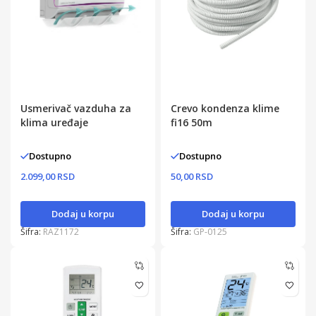
Usmerivač vazduha za
Crevo kondenza klime
klima uređaje
fi16 50m
Dostupno
Dostupno
2.099,00 RSD
50,00 RSD
Dodaj u korpu
Dodaj u korpu
Šifra:
RAZ1172
Šifra:
GP-0125