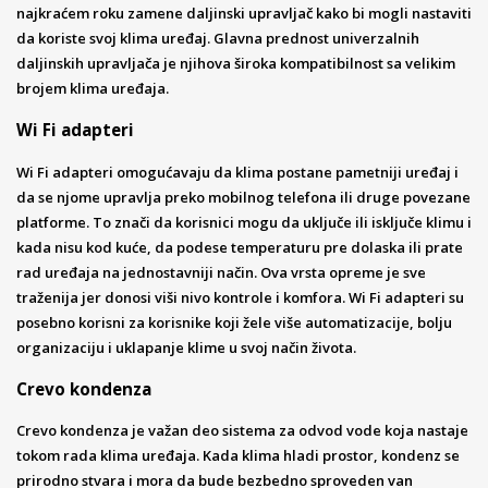
najkraćem roku zamene daljinski upravljač kako bi mogli nastaviti
da koriste svoj klima uređaj. Glavna prednost univerzalnih
daljinskih upravljača je njihova široka kompatibilnost sa velikim
brojem klima uređaja.
Wi Fi adapteri
Wi Fi adapteri omogućavaju da klima postane pametniji uređaj i
da se njome upravlja preko mobilnog telefona ili druge povezane
platforme. To znači da korisnici mogu da uključe ili isključe klimu i
kada nisu kod kuće, da podese temperaturu pre dolaska ili prate
rad uređaja na jednostavniji način. Ova vrsta opreme je sve
traženija jer donosi viši nivo kontrole i komfora. Wi Fi adapteri su
posebno korisni za korisnike koji žele više automatizacije, bolju
organizaciju i uklapanje klime u svoj način života.
Crevo kondenza
Crevo kondenza je važan deo sistema za odvod vode koja nastaje
tokom rada klima uređaja. Kada klima hladi prostor, kondenz se
prirodno stvara i mora da bude bezbedno sproveden van