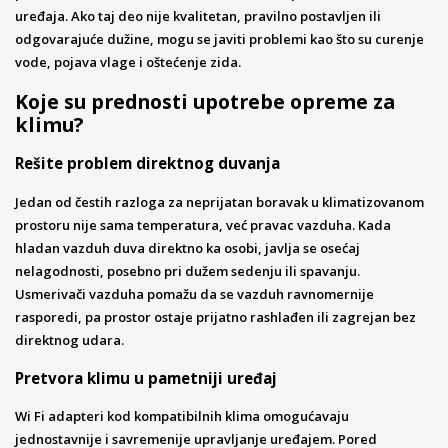
uređaja. Ako taj deo nije kvalitetan, pravilno postavljen ili
odgovarajuće dužine, mogu se javiti problemi kao što su curenje
vode, pojava vlage i oštećenje zida.
Koje su prednosti upotrebe opreme za
klimu?
Rešite problem direktnog duvanja
Jedan od čestih razloga za neprijatan boravak u klimatizovanom
prostoru nije sama temperatura, već pravac vazduha. Kada
hladan vazduh duva direktno ka osobi, javlja se osećaj
nelagodnosti, posebno pri dužem sedenju ili spavanju.
Usmerivači vazduha pomažu da se vazduh ravnomernije
rasporedi, pa prostor ostaje prijatno rashlađen ili zagrejan bez
direktnog udara.
Pretvora klimu u pametniji uređaj
Wi Fi adapteri kod kompatibilnih klima omogućavaju
jednostavnije i savremenije upravljanje uređajem. Pored