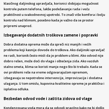
klasičnog daljinskog upravljača, korisnici dobijaju mogućnost
kontrole putem telefona, lakše podešavanje rada i veću
praktičnost u svakodnevnoj upotrebi. To znači više komfora i bolju
kontrolu nad klimom, posebno kada je važno da se prostor
pripremi unapred.
Izbegavanje dodatnih troškova zamene i popravki
Dobra dodatna oprema može da spreči niz manjih i većih
problema koji kasnije dovode do troškova. Ako daljinski upravljač
ne radi, korisnik često misli da je problem u klimi. Ako odvod nije
dobro rešen, može doći do vlage i oštećenja zida. Ako vazduh
stalno smeta, klima se koristi manje nego što bi trebalo. Kada se
ovi problemi reše na vreme odgovarajućom opremom,
izbegavaju se nepotrebne intervencije, improvizacije i dodatna
ulaganja. U tom smislu, kupovina kvalitetne opreme je praktična i
isplativa odluka.
Bezbedan odvod vode i zaštita zidova od vlage
Kondenzovana voda mora da se odvodi pravilno kako ne bi došlo