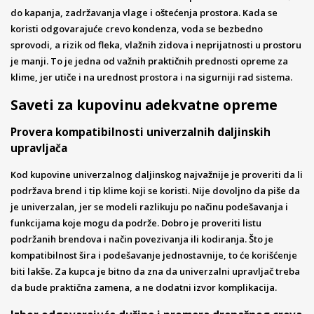
do kapanja, zadržavanja vlage i oštećenja prostora. Kada se
koristi odgovarajuće crevo kondenza, voda se bezbedno
sprovodi, a rizik od fleka, vlažnih zidova i neprijatnosti u prostoru
je manji. To je jedna od važnih praktičnih prednosti opreme za
klime, jer utiče i na urednost prostora i na sigurniji rad sistema.
Saveti za kupovinu adekvatne opreme
Provera kompatibilnosti univerzalnih daljinskih
upravljača
Kod kupovine univerzalnog daljinskog najvažnije je proveriti da li
podržava brend i tip klime koji se koristi. Nije dovoljno da piše da
je univerzalan, jer se modeli razlikuju po načinu podešavanja i
funkcijama koje mogu da podrže. Dobro je proveriti listu
podržanih brendova i način povezivanja ili kodiranja. Što je
kompatibilnost šira i podešavanje jednostavnije, to će korišćenje
biti lakše. Za kupca je bitno da zna da univerzalni upravljač treba
da bude praktična zamena, a ne dodatni izvor komplikacija.