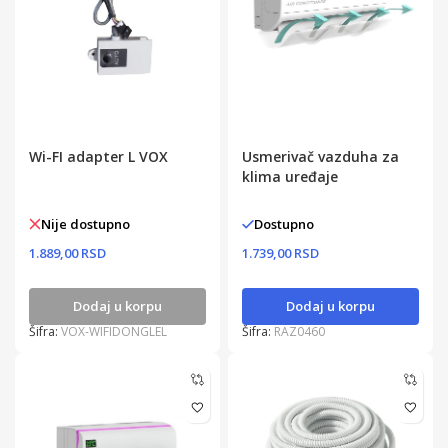
Wi-FI adapter L VOX
Usmerivač vazduha za
klima uređaje
Nije dostupno
Dostupno
1.889,00 RSD
1.739,00 RSD
Dodaj u korpu
Dodaj u korpu
Šifra:
VOX-WIFIDONGLEL
Šifra:
RAZ0460