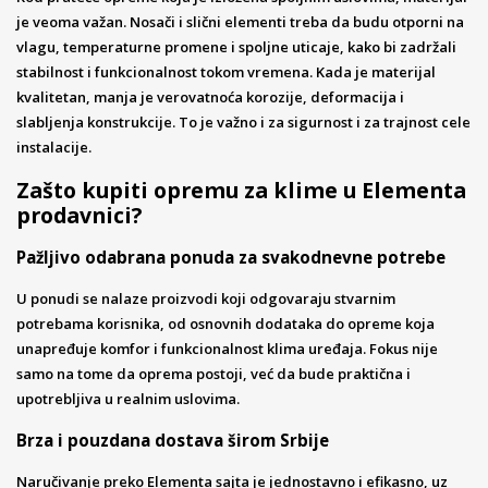
je veoma važan. Nosači i slični elementi treba da budu otporni na
vlagu, temperaturne promene i spoljne uticaje, kako bi zadržali
stabilnost i funkcionalnost tokom vremena. Kada je materijal
kvalitetan, manja je verovatnoća korozije, deformacija i
slabljenja konstrukcije. To je važno i za sigurnost i za trajnost cele
instalacije.
Zašto kupiti opremu za klime u Elementa
prodavnici?
Pažljivo odabrana ponuda za svakodnevne potrebe
U ponudi se nalaze proizvodi koji odgovaraju stvarnim
potrebama korisnika, od osnovnih dodataka do opreme koja
unapređuje komfor i funkcionalnost klima uređaja. Fokus nije
samo na tome da oprema postoji, već da bude praktična i
upotrebljiva u realnim uslovima.
Brza i pouzdana dostava širom Srbije
Naručivanje preko Elementa sajta je jednostavno i efikasno, uz