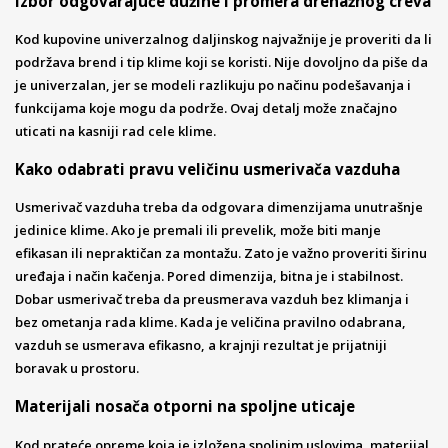
Izbor odgovarajuće dužine i promera drenažnog creva
Kod kupovine univerzalnog daljinskog najvažnije je proveriti da li
podržava brend i tip klime koji se koristi. Nije dovoljno da piše da
je univerzalan, jer se modeli razlikuju po načinu podešavanja i
funkcijama koje mogu da podrže. Ovaj detalj može značajno
uticati na kasniji rad cele klime.
Kako odabrati pravu veličinu usmerivača vazduha
Usmerivač vazduha treba da odgovara dimenzijama unutrašnje
jedinice klime. Ako je premali ili prevelik, može biti manje
efikasan ili nepraktičan za montažu. Zato je važno proveriti širinu
uređaja i način kačenja. Pored dimenzija, bitna je i stabilnost.
Dobar usmerivač treba da preusmerava vazduh bez klimanja i
bez ometanja rada klime. Kada je veličina pravilno odabrana,
vazduh se usmerava efikasno, a krajnji rezultat je prijatniji
boravak u prostoru.
Materijali nosača otporni na spoljne uticaje
Kod prateće opreme koja je izložena spoljnim uslovima, materijal