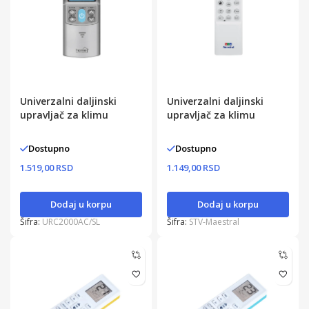
Univerzalni daljinski
Univerzalni daljinski
upravljač za klimu
upravljač za klimu
Dostupno
Dostupno
1.519,00 RSD
1.149,00 RSD
Dodaj u korpu
Dodaj u korpu
Šifra:
URC2000AC/SL
Šifra:
STV-Maestral