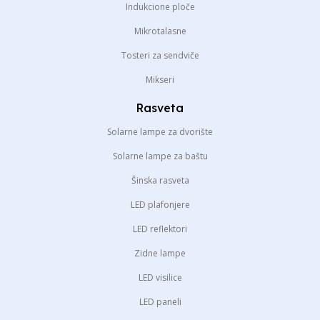
Indukcione ploče
Mikrotalasne
Tosteri za sendviče
Mikseri
Rasveta
Solarne lampe za dvorište
Solarne lampe za baštu
Šinska rasveta
LED plafonjere
LED reflektori
Zidne lampe
LED visilice
LED paneli