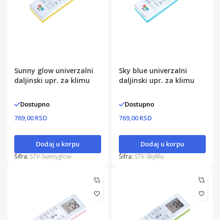
Sunny glow univerzalni
Sky blue univerzalni
daljinski upr. za klimu
daljinski upr. za klimu
Dostupno
Dostupno
769,00 RSD
769,00 RSD
Dodaj u korpu
Dodaj u korpu
Šifra:
STV-Sunnyglow
Šifra:
STV-SkyBlu