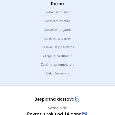
Razno
Sobni termostati
Nosači televizora
Norveški radijatori
Usisivači za pepeo
Usisivači sa posudama
Grejalice za kupatilo
Zvučnici za kompjutere
Električni kamini
Besplatna dostava
Saznaj više
Povrat u roku od 14 dana