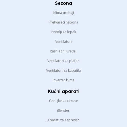
Sezona
Klima uređaji
Pretvarači napona
Pistolji za lepak
Ventilatori
Rashladni uređaji
Ventilatori za plafon
Ventilatori za kupatilo
Inverter klime
Kućni aparati
Cediljke za citruse
Blenderi
Aparati za espresso