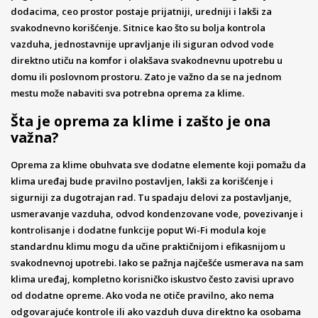
dodacima, ceo prostor postaje prijatniji, uredniji i lakši za
svakodnevno korišćenje. Sitnice kao što su bolja kontrola
vazduha, jednostavnije upravljanje ili siguran odvod vode
direktno utiču na komfor i olakšava svakodnevnu upotrebu u
domu ili poslovnom prostoru. Zato je važno da se na jednom
mestu može nabaviti sva potrebna oprema za klime.
Šta je oprema za klime i zašto je ona
važna?
Oprema za klime obuhvata sve dodatne elemente koji pomažu da
klima uređaj bude pravilno postavljen, lakši za korišćenje i
sigurniji za dugotrajan rad. Tu spadaju delovi za postavljanje,
usmeravanje vazduha, odvod kondenzovane vode, povezivanje i
kontrolisanje i dodatne funkcije poput Wi-Fi modula koje
standardnu klimu mogu da učine praktičnijom i efikasnijom u
svakodnevnoj upotrebi. Iako se pažnja najčešće usmerava na sam
klima uređaj, kompletno korisničko iskustvo često zavisi upravo
od dodatne opreme. Ako voda ne otiče pravilno, ako nema
odgovarajuće kontrole ili ako vazduh duva direktno ka osobama