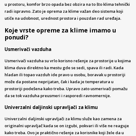
u prostoru, komfor brzo opada bez obzira na to što klima tehnički
radi ispravno. Zato je oprema za klime važan deo sistema koji
utiče na udobnost, urednost prostora i pouzdan rad uređaja.
Koje vrste opreme za klime imamo u
ponudi?
Usmerivači vazduha
Usmerivači vazduha su vrlo korisno rešenje za prostorije u kojima
klima duva direktno ka mestu gde se sedi, spava ili radi. Kada
hladan ili topao vazduh ide pravo u osobu, boravak u prostoriji
može da postane neprijatan, čak i kada je temperatura u
prostoriji podešena kako treba. Upravo zato usmerivači pomažu
da se tok vazduha preusmeri i rasporedi ravnomernije.
Univerzalni daljinski upravljači za klimu
Univerzalni daljinski upravljači za klimu služe kao zamena za
originalni upravljač kada se on izgubi, pokvari ili više ne reaguje
kako treba. Ovo je praktično rešenje za korisnike koji žele da u