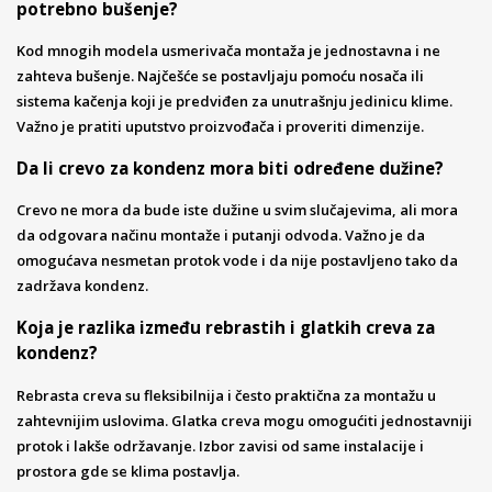
potrebno bušenje?
Kod mnogih modela usmerivača montaža je jednostavna i ne
zahteva bušenje. Najčešće se postavljaju pomoću nosača ili
sistema kačenja koji je predviđen za unutrašnju jedinicu klime.
Važno je pratiti uputstvo proizvođača i proveriti dimenzije.
Da li crevo za kondenz mora biti određene dužine?
Crevo ne mora da bude iste dužine u svim slučajevima, ali mora
da odgovara načinu montaže i putanji odvoda. Važno je da
omogućava nesmetan protok vode i da nije postavljeno tako da
zadržava kondenz.
Koja je razlika između rebrastih i glatkih creva za
kondenz?
Rebrasta creva su fleksibilnija i često praktična za montažu u
zahtevnijim uslovima. Glatka creva mogu omogućiti jednostavniji
protok i lakše održavanje. Izbor zavisi od same instalacije i
prostora gde se klima postavlja.