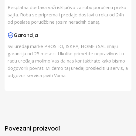
Besplatna dostava važi isključivo za robu poručenu preko
sajta. Roba se priprema i predaje dostavi u roku od 24h
od poslate porudžbine (osim neradnih dana).
Garancija
Svi uređaji marke PROSTO, ISKRA, HOME i SAL imaju
garanciju od 25 meseci. Ukoliko primetite nepravilnost u
radu uređaja molimo Vas da nas kontaktirate kako bismo
dogovorili povrat. Mi ćemo taj uređaj proslediti u servis, a
odgovor servisa javiti Vama.
Povezani proizvodi