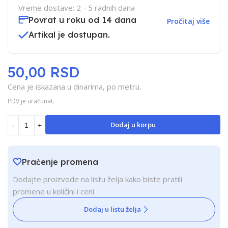
Vreme dostave: 2 - 5 radnih dana
Povrat u roku od 14 dana
Pročitaj više
Artikal je dostupan.
50,00 RSD
Cena je iskazana u dinarima, po metru.
PDV je uračunat.
Dodaj u korpu
-
+
Praćenje promena
Dodajte proizvode na listu želja kako biste pratili
promene u količini i ceni.
Dodaj u listu želja