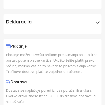
Deklaracija
Uvoznik
ELEKTRONAPON D.O.O.
Plaćanje
Proizvođač
Elektronapon doo
Plaćanje možete izvršiti prilikom preuzimanja paketa ili na
portalu putem platne kartice. Ukoliko želite platiti preko
Zemlja Porekla
Srbija
računa, molimo vas da to navedete prilikom slanja korpe.
Troškove dostave plaćate zajedno sa računom.
Zemlja Uvoza
Srbija
Dostava
Dostava se naplaćuje pored iznosa poručenih artikala.
Barkod
8606028180322
Ukoliko artikli iznose iznad 5.000 Din troškovi dostave idu
na naš račun.