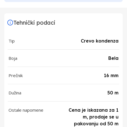
Tehnički podaci
Tip
Crevo kondenza
Boja
Bela
Prečnik
16 mm
Dužina
50 m
Ostale napomene
Cena je iskazana za 1
m, prodaje se u
pakovanju od 50 m