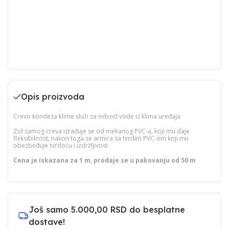
Opis proizvoda
Crevo kondeza klime služi za odvod vode iz klima uređaja
Zid samog creva izrađuje se od mekanog PVC-a, koji mu daje
fleksibilnost, nakon toga se armira sa tvrdim PVC-om koji mu
obezbeđuje tvrdoću i izdržljivost
Cena je iskazana za 1 m, prodaje se u pakovanju od 50 m
Još samo
5.000,00 RSD
do besplatne
dostave!