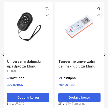
Univerzalni daljinski
Tangerine univerzalni
upavljač za klimu
daljinski upr. za klimu
HOME
Dostupno
Dostupno
309,00 RSD
769,00 RSD
Dodaj u korpu
Dodaj u korpu
Šifra:
URCAC
Šifra:
STV-Tangerine