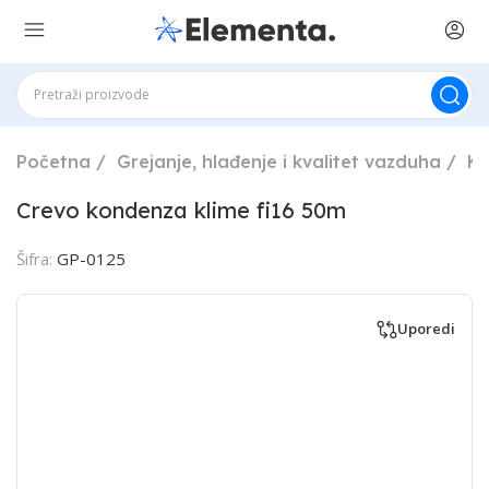
Početna
Grejanje, hlađenje i kvalitet vazduha
Kl
Crevo kondenza klime fi16 50m
Šifra:
GP-0125
Uporedi