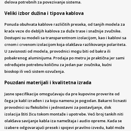
delova potrebnih za povezivanje sistema.
Veliki izbor dužina i tipova kablova
Ponuda obuhvata kablove različitih preseka, od tanjih modela za
kraće veze do debljih kablova za duže trase i snažnije zvučnike.
Dostupni su modeli sa transparentnom izolacijom, kao i kablovi sa
crnom i crvenom izolacijom koja olakšava razlikovanje polariteta.
U zavisnosti od modela, provodnici mogu biti od bakra ili
pobakrenog aluminijuma. Prodaja po metru je praktična jer sami
određujete potrebnu količinu za jedan par zvučnika, kućni
bioskop ili veći sistem ozvučenja.
Pouzdani materijali i kvalitetna izrada
Jasne specifikacije omogućavaju da pre kupovine proverite od
čega je kabl izrađen i za koju namenu je pogodan. Bakarni licnasti
provodnici su fleksibilni i jednostavni za postavljanje, dok
izolacija štiti žicu tokom montaže i upotrebe. Veći broj tankih niti
olakšava savijanje kabla iza nameštaja i audio opreme. Kada se
izabere odgovarajući presek i spojevi pravilno izvedu, kabl može