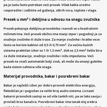
pa je tada često potreban veći presek. Višak kabla uredno
rasporedite i zaštitite od gaženja, oštrih ivica, toplote i vlage.
Presek u mm² i debljina u odnosu na snagu zvučnika
Presek pokazuje debljinu provodnika i navodi se u kvadratnim
milimetrima. Veći presek obično ima manji otpor i pogodniji je za
snažnije zvučnike ili duže trase. Za manje zvučnike i kratke veze
često se koriste kablovi od 0,5 ili 0,75 mm². Za većinu kućnih
sistema praktičan izbor su 1 ili 1,5 mm², dok se 2,5 mm² češće bira
za duže instalacije, snažnije zvučnike i nižu impedansu. Veći
presek ne znači automatski bolji zvuk, ali može da smanji gubitke
kada sistem zahteva više snage.
Materijal provodnika, bakar i posrebreni bakar
Bakar je najčešći izbor jer dobro provodi električnu energiju,
fleksibilan je i pogodan za veliki broj audio sistema. Licnasti
bakarni provodnik sastoji se od više tankih niti, pa se lako savija i
provlači kroz kanalice. Posrebreni bakar ima tanak sloj srebra