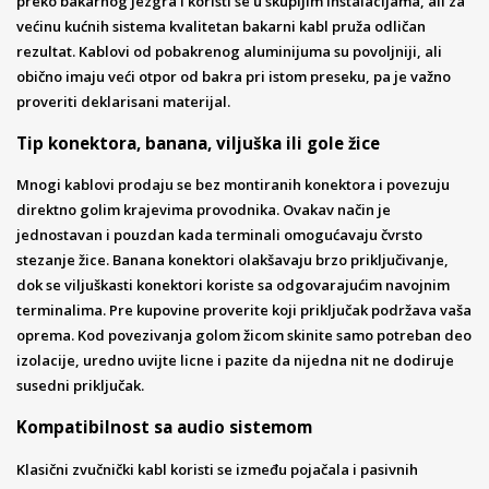
preko bakarnog jezgra i koristi se u skupljim instalacijama, ali za
većinu kućnih sistema kvalitetan bakarni kabl pruža odličan
rezultat. Kablovi od pobakrenog aluminijuma su povoljniji, ali
obično imaju veći otpor od bakra pri istom preseku, pa je važno
proveriti deklarisani materijal.
Tip konektora, banana, viljuška ili gole žice
Mnogi kablovi prodaju se bez montiranih konektora i povezuju
direktno golim krajevima provodnika. Ovakav način je
jednostavan i pouzdan kada terminali omogućavaju čvrsto
stezanje žice. Banana konektori olakšavaju brzo priključivanje,
dok se viljuškasti konektori koriste sa odgovarajućim navojnim
terminalima. Pre kupovine proverite koji priključak podržava vaša
oprema. Kod povezivanja golom žicom skinite samo potreban deo
izolacije, uredno uvijte licne i pazite da nijedna nit ne dodiruje
susedni priključak.
Kompatibilnost sa audio sistemom
Klasični zvučnički kabl koristi se između pojačala i pasivnih