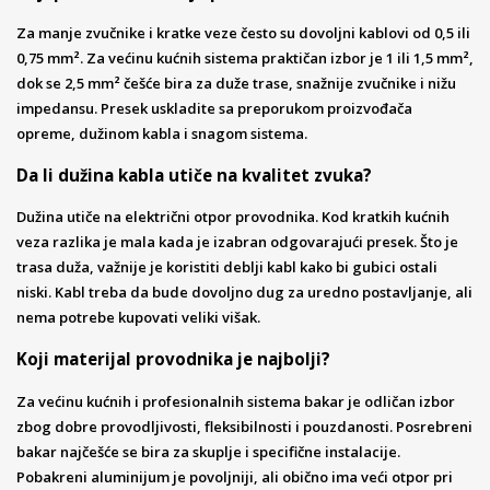
Za manje zvučnike i kratke veze često su dovoljni kablovi od 0,5 ili
0,75 mm². Za većinu kućnih sistema praktičan izbor je 1 ili 1,5 mm²,
dok se 2,5 mm² češće bira za duže trase, snažnije zvučnike i nižu
impedansu. Presek uskladite sa preporukom proizvođača
opreme, dužinom kabla i snagom sistema.
Da li dužina kabla utiče na kvalitet zvuka?
Dužina utiče na električni otpor provodnika. Kod kratkih kućnih
veza razlika je mala kada je izabran odgovarajući presek. Što je
trasa duža, važnije je koristiti deblji kabl kako bi gubici ostali
niski. Kabl treba da bude dovoljno dug za uredno postavljanje, ali
nema potrebe kupovati veliki višak.
Koji materijal provodnika je najbolji?
Za većinu kućnih i profesionalnih sistema bakar je odličan izbor
zbog dobre provodljivosti, fleksibilnosti i pouzdanosti. Posrebreni
bakar najčešće se bira za skuplje i specifične instalacije.
Pobakreni aluminijum je povoljniji, ali obično ima veći otpor pri