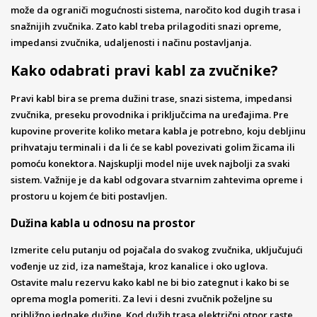
može da ograniči mogućnosti sistema, naročito kod dugih trasa i
snažnijih zvučnika. Zato kabl treba prilagoditi snazi opreme,
impedansi zvučnika, udaljenosti i načinu postavljanja.
Kako odabrati pravi kabl za zvučnike?
Pravi kabl bira se prema dužini trase, snazi sistema, impedansi
zvučnika, preseku provodnika i priključcima na uređajima. Pre
kupovine proverite koliko metara kabla je potrebno, koju debljinu
prihvataju terminali i da li će se kabl povezivati golim žicama ili
pomoću konektora. Najskuplji model nije uvek najbolji za svaki
sistem. Važnije je da kabl odgovara stvarnim zahtevima opreme i
prostoru u kojem će biti postavljen.
Dužina kabla u odnosu na prostor
Izmerite celu putanju od pojačala do svakog zvučnika, uključujući
vođenje uz zid, iza nameštaja, kroz kanalice i oko uglova.
Ostavite malu rezervu kako kabl ne bi bio zategnut i kako bi se
oprema mogla pomeriti. Za levi i desni zvučnik poželjne su
približno jednake dužine. Kod dužih trasa električni otpor raste,