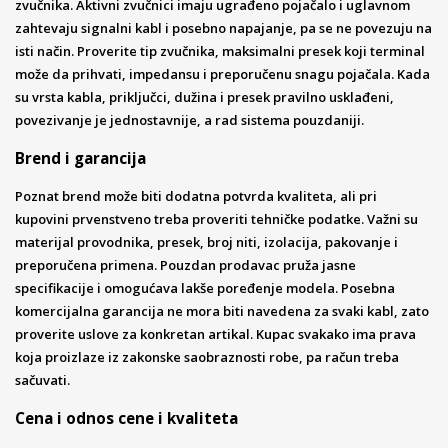
zvučnika. Aktivni zvučnici imaju ugrađeno pojačalo i uglavnom
zahtevaju signalni kabl i posebno napajanje, pa se ne povezuju na
isti način. Proverite tip zvučnika, maksimalni presek koji terminal
može da prihvati, impedansu i preporučenu snagu pojačala. Kada
su vrsta kabla, priključci, dužina i presek pravilno usklađeni,
povezivanje je jednostavnije, a rad sistema pouzdaniji.
Brend i garancija
Poznat brend može biti dodatna potvrda kvaliteta, ali pri
kupovini prvenstveno treba proveriti tehničke podatke. Važni su
materijal provodnika, presek, broj niti, izolacija, pakovanje i
preporučena primena. Pouzdan prodavac pruža jasne
specifikacije i omogućava lakše poređenje modela. Posebna
komercijalna garancija ne mora biti navedena za svaki kabl, zato
proverite uslove za konkretan artikal. Kupac svakako ima prava
koja proizlaze iz zakonske saobraznosti robe, pa račun treba
sačuvati.
Cena i odnos cene i kvaliteta