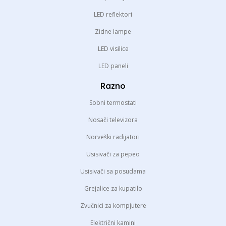
LED reflektori
Zidne lampe
LED visilice
LED paneli
Razno
Sobni termostati
Nosači televizora
Norveški radijatori
Usisivači za pepeo
Usisivači sa posudama
Grejalice za kupatilo
Zvučnici za kompjutere
Električni kamini