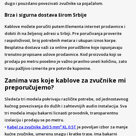
dugo i pouzdano povezivati zvučnike sa pojačalom.
Brza i sigurna dostava širom Srbije
Kablove možete poručiti putem Elementa internet prodavnice i
dobiti ih na željenoj adresi u Srbiji. Pre poručivanja proverite
raspoloživost, broj potrebnih metara i ukupan iznos korpe.
Besplatna dostava važi za online porudžbine koje ispunjavaju
trenutno propisane uslove prodavnice. Kod proizvoda koji se
prodaju po metru posebno je važno pravilno uneti količinu, zato
trasu pažljivo izmerite pre potvrde kupovine.
Zanima vas koje kablove za zvučnike mi
preporučujemo?
Sledeća tri modela pokrivaju različite potrebe, od jednostavnog
kućnog povezivanja do dužih i zahtevnijih audio instalacija. Sva
tri modela imaju bakarni licnasti provodnik, transparentnu
izolaciju i prodaju se po metru.
•
Kabel za zvučnike 2x0,5 mm² KL 0,5T
je povoljan izbor za manje
kućne zvučnike, umerenu snagu i kratke trase. Ima bakarni