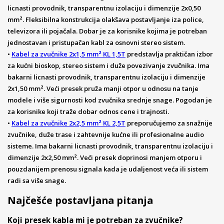
licnasti provodnik, transparentnu izolaciju i dimenzije 2x0,50
mm². Fleksibilna konstrukcija olakšava postavljanje iza police,
televizora ili pojačala. Dobar je za korisnike kojima je potreban
jednostavan i pristupačan kabl za osnovni stereo sistem.
•
Kabel za zvučnike 2x1,5 mm² KL 1,5T
predstavlja praktičan izbor
za kućni bioskop, stereo sistem i duže povezivanje zvučnika. Ima
bakarni licnasti provodnik, transparentnu izolaciju i dimenzije
2x1,50 mm². Veći presek pruža manji otpor u odnosu na tanje
modele i više sigurnosti kod zvučnika srednje snage. Pogodan je
za korisnike koji traže dobar odnos cene i trajnosti.
•
Kabel za zvučnike 2x2,5 mm² KL 2,5T
preporučujemo za snažnije
zvučnike, duže trase i zahtevnije kućne ili profesionalne audio
sisteme. Ima bakarni licnasti provodnik, transparentnu izolaciju i
dimenzije 2x2,50 mm². Veći presek doprinosi manjem otporu i
pouzdanijem prenosu signala kada je udaljenost veća ili sistem
radi sa više snage.
Najčešće postavljana pitanja
Koji presek kabla mi je potreban za zvučnike?