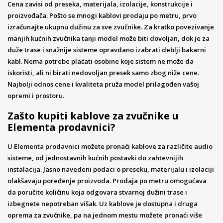
Cena zavisi od preseka, materijala, izolacije, konstrukcije i
proizvođača. Pošto se mnogi kablovi prodaju po metru, prvo
izračunajte ukupnu dužinu za sve zvučnike. Za kratko povezivanje
manjih kućnih zvučnika tanji model može biti dovoljan, dok je za
duže trase i snažnije sisteme opravdano izabrati deblji bakarni
kabl. Nema potrebe plaćati osobine koje sistem ne može da
iskoristi, ali ni birati nedovoljan presek samo zbog niže cene.
Najbolji odnos cene i kvaliteta pruža model prilagođen vašoj
opremi i prostoru.
Zašto kupiti kablove za zvučnike u
Elementa prodavnici?
U Elementa prodavnici možete pronaći kablove za različite audio
sisteme, od jednostavnih kućnih postavki do zahtevnijih
instalacija. Jasno navedeni podaci o preseku, materijalu i izolaciji
olakšavaju poređenje proizvoda. Prodaja po metru omogućava
da poručite količinu koja odgovara stvarnoj dužini trase i
izbegnete nepotreban višak. Uz kablove je dostupna i druga
oprema za zvučnike, pa na jednom mestu možete pronaći više