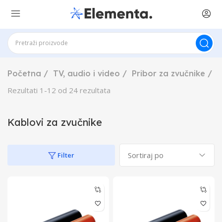
Početna
TV, audio i video
Pribor za zvučnike
K
Rezultati
1
-
12
od
24
rezultata
Kablovi za zvučnike
Filter