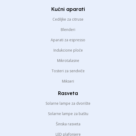
Kućni aparati
Cediljke za citruse
Blenderi
Aparati za espresso
Indukcione ploče
Mikrotalasne
Tosteri za sendviče
Mikseri
Rasveta
Solarne lampe za dvorište
Solarne lampe za baštu
Šinska rasveta
LED plafonjere