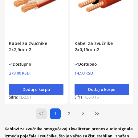
Kabel za zvučnike
Kabel za zvučnike
2x2,5mm2
2x0,15mm2
Dostupno
Dostupno
279,00 RSD
14,90 RSD
Dodaj u korpu
Dodaj u korpu
Šifra:
KL-2,5T
Šifra:
KLS-0,15
1
2
Kablovi za zvučnike omogućavaju kvalitetan prenos audio signala
između pojačala i zvučnika, što je važno za čist, stabilan i snažan