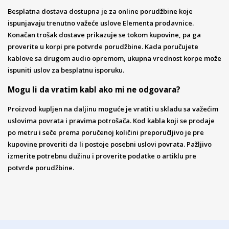
Besplatna dostava dostupna je za online porudžbine koje
ispunjavaju trenutno važeće uslove Elementa prodavnice.
Konačan trošak dostave prikazuje se tokom kupovine, pa ga
proverite u korpi pre potvrde porudžbine. Kada poručujete
kablove sa drugom audio opremom, ukupna vrednost korpe može
ispuniti uslov za besplatnu isporuku.
Mogu li da vratim kabl ako mi ne odgovara?
Proizvod kupljen na daljinu moguće je vratiti u skladu sa važećim
uslovima povrata i pravima potrošača. Kod kabla koji se prodaje
po metru i seče prema poručenoj količini preporučljivo je pre
kupovine proveriti da li postoje posebni uslovi povrata. Pažljivo
izmerite potrebnu dužinu i proverite podatke o artiklu pre
potvrde porudžbine.