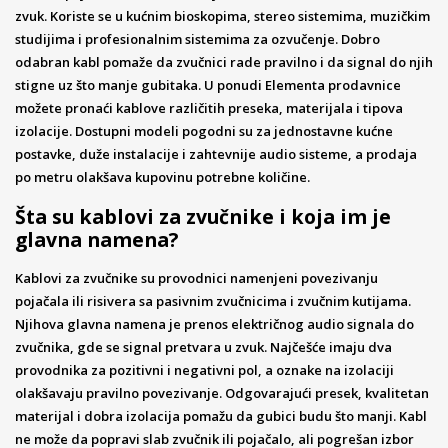
zvuk. Koriste se u kućnim bioskopima, stereo sistemima, muzičkim
studijima i profesionalnim sistemima za ozvučenje. Dobro
odabran kabl pomaže da zvučnici rade pravilno i da signal do njih
stigne uz što manje gubitaka. U ponudi Elementa prodavnice
možete pronaći kablove različitih preseka, materijala i tipova
izolacije. Dostupni modeli pogodni su za jednostavne kućne
postavke, duže instalacije i zahtevnije audio sisteme, a prodaja
po metru olakšava kupovinu potrebne količine.
Šta su kablovi za zvučnike i koja im je
glavna namena?
Kablovi za zvučnike su provodnici namenjeni povezivanju
pojačala ili risivera sa pasivnim zvučnicima i zvučnim kutijama.
Njihova glavna namena je prenos električnog audio signala do
zvučnika, gde se signal pretvara u zvuk. Najčešće imaju dva
provodnika za pozitivni i negativni pol, a oznake na izolaciji
olakšavaju pravilno povezivanje. Odgovarajući presek, kvalitetan
materijal i dobra izolacija pomažu da gubici budu što manji. Kabl
ne može da popravi slab zvučnik ili pojačalo, ali pogrešan izbor