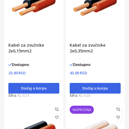
Kabel za zvučnike
Kabel za zvučnike
2x0,15mm2
2x0,35mm2
Dostupno
Dostupno
23,00 RSD
43,00 RSD
Dodaj u korpu
Dodaj u korpu
Šifra:
KL-0,15
Šifra:
KL-0,35
RASPRODAJA