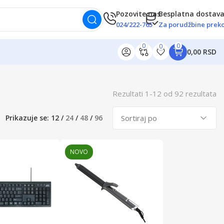
Pozovite nas
Besplatna dostav
024/222-765
Za porudžbine preko
0
0
0
0,00 RSD
Rezultati
1
-
12
od
92
rezultata
Prikazuje se:
12
/
24
/
48
/
96
NOVO