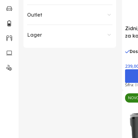
Outlet
Zidni
Lager
za k
Dos
239,0
Šifra:
B
NOV