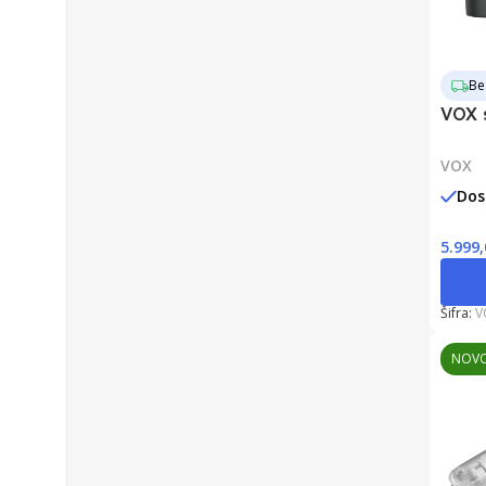
Be
VOX 
VOX
Dos
5.999
Šifra:
V
NOV