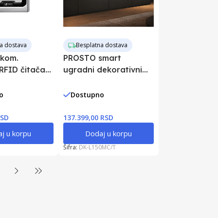
a dostava
Besplatna dostava
 kom.
PROSTO smart
RFID čitača -
ugradni dekorativni
a K5EM
kamin sa efektom
plamena na vodenu
o
Dostupno
paru 1500mm
RSD
137.399,00 RSD
j u korpu
Dodaj u korpu
Šifra:
DK-L150MC/T