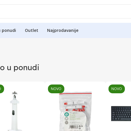
u ponudi
Outlet
Najprodavanije
o u ponudi
O
NOVO
NOVO