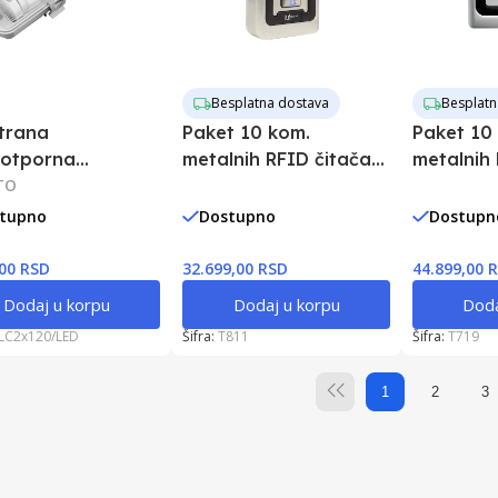
Besplatna dostava
Besplatn
trana
Paket 10 kom.
Paket 10
otporna
metalnih RFID čitača -
metalnih 
tura sa dve T8
TO
šifratora S602EM
šifrator
cevi 2x18W
tupno
Dostupno
Dostupn
,00 RSD
32.699,00 RSD
44.899,00 
Dodaj u korpu
Dodaj u korpu
Doda
LC2x120/LED
Šifra:
T811
Šifra:
T719
1
2
3