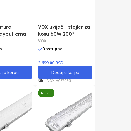
atura
VOX uvijač - stajler za
ayout crna
kosu 60W 200°
VOX
o
Dostupno
2.699,00 RSD
j u korpu
Dodaj u korpu
6
Šifra:
VOX-HCF708G
NOVO