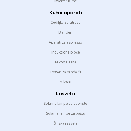
Inverter klime
Kućni aparati
Cediljke za citruse
Blenderi
Aparati za espresso
Indukcione ploče
Mikrotalasne
Tosteri za sendviče
Mikseri
Rasveta
Solarne lampe za dvorište
Solarne lampe za baštu
Šinska rasveta