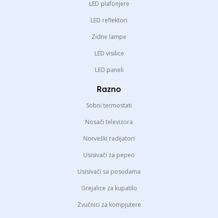
LED plafonjere
LED reflektori
Zidne lampe
LED visilice
LED paneli
Razno
Sobni termostati
Nosači televizora
Norveški radijatori
Usisivači za pepeo
Usisivači sa posudama
Grejalice za kupatilo
Zvučnici za kompjutere