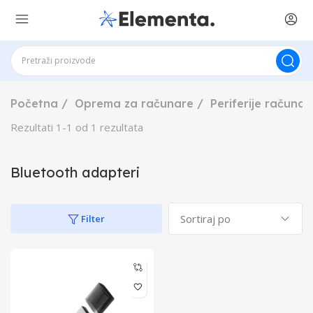
Početna
Oprema za računare
Periferije računar
Rezultati
1
-
1
od
1
rezultata
Bluetooth adapteri
Filter