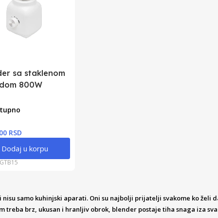
der sa staklenom
udom 800W
tupno
,00 RSD
Dodaj u korpu
GTB15
 nisu samo kuhinjski aparati. Oni su najbolji prijatelji svakome ko želi 
 treba brz, ukusan i hranljiv obrok, blender postaje tiha snaga iza sva