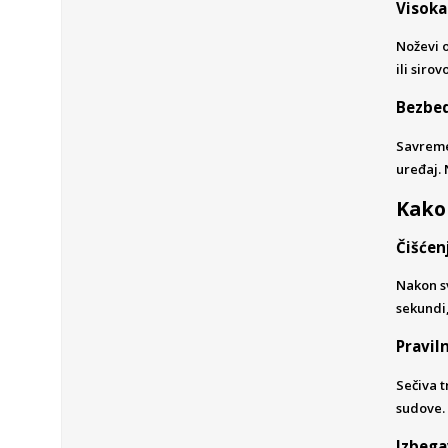
Visoka
Noževi o
ili siro
Bezbed
Savremen
uređaj. 
Kako 
Čišćen
Nakon sv
sekundi,
Pravil
Sečiva t
sudove. 
Izbega