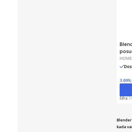
Blen
pos
HOME
Dos
3.699
Šifra:
H
Blenderi
kada vam