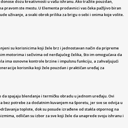
i donose dozu kreativnosti u vašu ishranu. Ako tražite pouzdan,
e, na pravom ste mestu. U Elementa prodavnici vas čeka pažljivo biran
de uživanje, a svaki obrok prilika za brigu o sebi i onima koje volite.
njeni su korisnicima koji žele brz i jednostavan način da pripreme
nažnim motorima i sečivima od nerđajućeg čelika, što im omogućava da
a ima osnovne kontrole brzine i impulsnu funkciju, a zahvaljujući
neracije korisnika koji žele pouzdan i praktičan uređaj za
e da spajaju blendanje i termičku obradu u jednom uređaju. Ovi
eva bez potrebe za dodatnim kuvanjem na šporetu, jer sve se odvija u
održavanja toplote, dok su posude izrađene od stakla otpornog na
ima, odličan su izbor za sve koji žele da unaprede svoju ishranu i