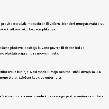
li pravite doručak, međuobrok ili večeru, blenderi omogućavaju brzu
rok u kratkom roku, bez komplikacija.
ašaste plodove, pasiraju kuvano povrće ili drobe led za
jno olakšati pripremu raznovrsnih jela.
tiku svake kuhinje. Neki modeli imaju minimalistički dizajn sa LED
gu stajati izloženi kao deo enterijera.
je. Većina modela ima posude koje se mogu prati u mašini za sudove.