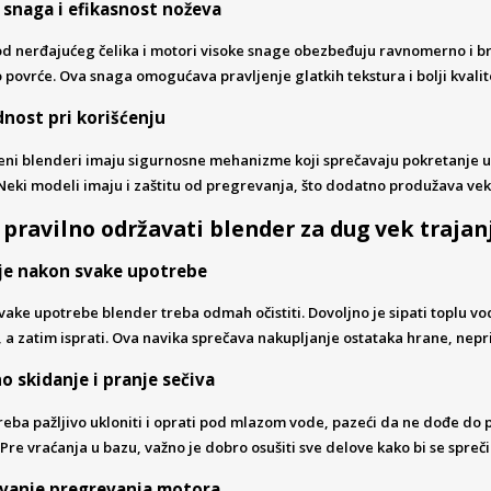
 snaga i efikasnost noževa
d nerđajućeg čelika i motori visoke snage obezbeđuju ravnomerno i brzo
vo povrće. Ova snaga omogućava pravljenje glatkih tekstura i bolji kvali
nost pri korišćenju
i blenderi imaju sigurnosne mehanizme koji sprečavaju pokretanje ukol
Neki modeli imaju i zaštitu od pregrevanja, što dodatno produžava vek
pravilno održavati blender za dug vek traja
je nakon svake upotrebe
ake upotrebe blender treba odmah očistiti. Dovoljno je sipati toplu vo
 a zatim isprati. Ova navika sprečava nakupljanje ostataka hrane, nepr
no skidanje i pranje sečiva
reba pažljivo ukloniti i oprati pod mlazom vode, pazeći da ne dođe do 
Pre vraćanja u bazu, važno je dobro osušiti sve delove kako bi se sprečil
vanje pregrevanja motora