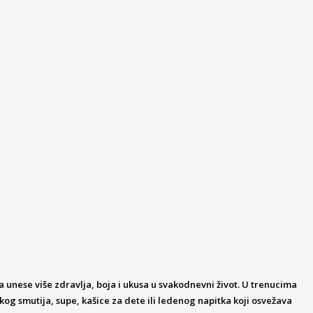
da unese više zdravlja, boja i ukusa u svakodnevni život. U trenucima
kog smutija, supe, kašice za dete ili ledenog napitka koji osvežava