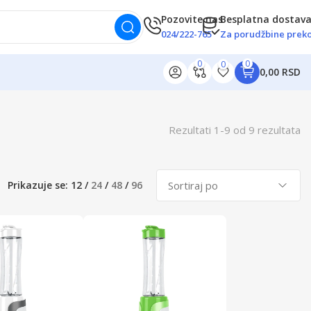
Pozovite nas
Besplatna dostav
024/222-765
Za porudžbine preko
0
0
0
0,00 RSD
Rezultati
1
-
9
od
9
rezultata
Prikazuje se:
12
/
24
/
48
/
96