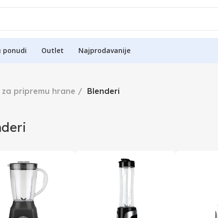
u ponudi
Outlet
Najprodavanije
 za pripremu hrane
Blenderi
nderi