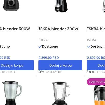
A blender 300W
ISKRA blender 300W
ISKRA bl
ISKRA
ISKRA
tupno
Dostupno
Dostupn
,00 RSD
2.899,00 RSD
2.899,00 R
Dodaj u korpu
Dodaj u korpu
Doda
L-BL03PP-BL
Šifra:
HY-1302-BL
Šifra:
HY-130
NAJPRODAV