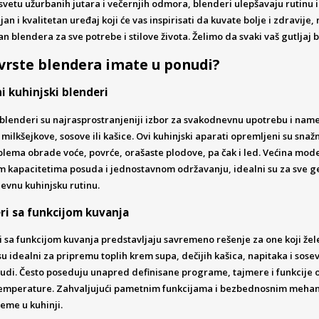
svetu užurbanih jutara i večernjih odmora, blenderi ulepšavaju rutinu 
an i kvalitetan uređaj koji će vas inspirisati da kuvate bolje i zdravij
n blendera za sve potrebe i stilove života. Želimo da svaki vaš gutljaj bu
vrste blendera imate u ponudi?
ni kuhinjski blenderi
 blenderi su najrasprostranjeniji izbor za svakodnevnu upotrebu i name
 milkšejkove, sosove ili kašice. Ovi kuhinjski aparati opremljeni su s
lema obrade voće, povrće, orašaste plodove, pa čak i led. Većina model
im kapacitetima posuda i jednostavnom održavanju, idealni su za sve ge
evnu kuhinjsku rutinu.
ri sa funkcijom kuvanja
 sa funkcijom kuvanja predstavljaju savremeno rešenje za one koji žel
u idealni za pripremu toplih krem supa, dečijih kašica, napitaka i sos
sudi. Često poseduju unapred definisane programe, tajmere i funkcije 
temperature. Zahvaljujući pametnim funkcijama i bezbednosnim mehanizm
eme u kuhinji.