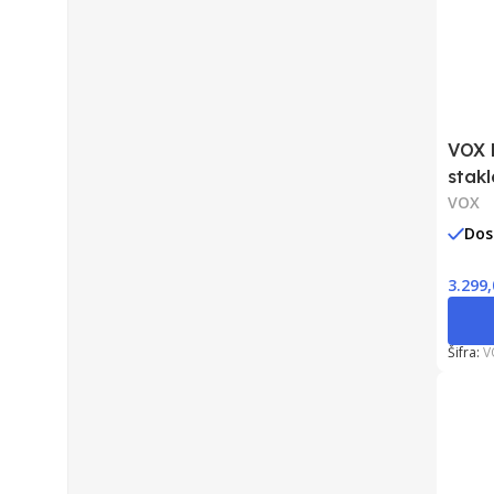
VOX 
stak
500
VOX
Dos
3.299
Šifra:
V