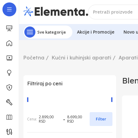
Akcije i Promocije
Novo 
Sve kategorije
Početna
Kućni i kuhinjski aparati
Aparati
Ble
Filtriraj po ceni
2.899,00
8.699,00
-
Filter
Cena:
RSD
RSD