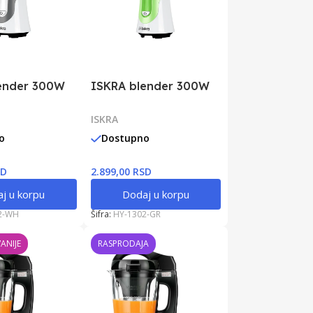
ender 300W
ISKRA blender 300W
ISKRA
o
Dostupno
SD
2.899,00 RSD
j u korpu
Dodaj u korpu
2-WH
Šifra:
HY-1302-GR
ANIJE
RASPRODAJA