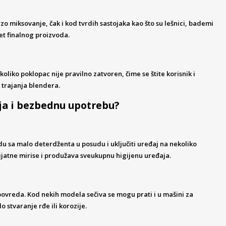
 miksovanje, čak i kod tvrdih sastojaka kao što su lešnici, bademi
tet finalnog proizvoda.
iko poklopac nije pravilno zatvoren, čime se štite korisnik i
 trajanja blendera.
nja i bezbednu upotrebu?
du sa malo deterdženta u posudu i uključiti uređaj na nekoliko
ijatne mirise i produžava sveukupnu higijenu uređaja.
povreda. Kod nekih modela sečiva se mogu prati i u mašini za
o stvaranje rđe ili korozije.