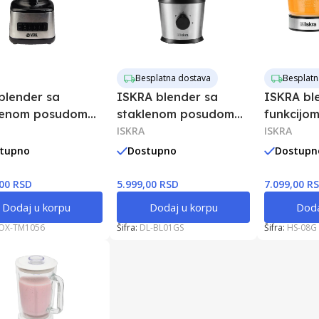
Besplatna dostava
Besplatn
blender sa
ISKRA blender sa
ISKRA bl
lenom posudom
staklenom posudom
funkcijo
W
500W
ISKRA
ISKRA
tupno
Dostupno
Dostupn
,00 RSD
5.999,00 RSD
7.099,00 R
Dodaj u korpu
Dodaj u korpu
Doda
OX-TM1056
Šifra:
DL-BL01GS
Šifra:
HS-08G