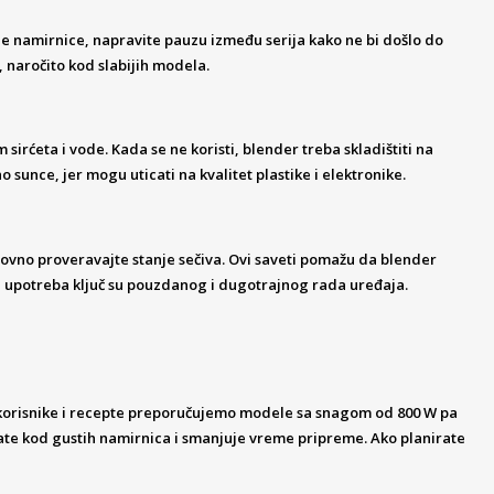
e namirnice, napravite pauzu između serija kako ne bi došlo do
naročito kod slabijih modela.
rćeta i vode. Kada se ne koristi, blender treba skladištiti na
sunce, jer mogu uticati na kvalitet plastike i elektronike.
ovno proveravajte stanje sečiva. Ovi saveti pomažu da blender
na upotreba ključ su pouzdanog i dugotrajnog rada uređaja.
 korisnike i recepte preporučujemo modele sa snagom od 800 W pa
ate kod gustih namirnica i smanjuje vreme pripreme. Ako planirate