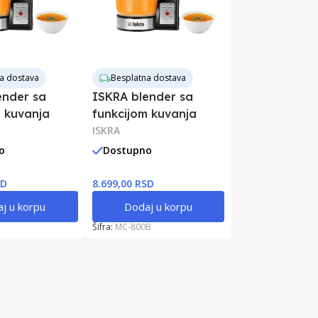
a dostava
Besplatna dostava
ender sa
ISKRA blender sa
m kuvanja
funkcijom kuvanja
ISKRA
o
Dostupno
SD
8.699,00 RSD
j u korpu
Dodaj u korpu
Šifra:
MC-800B