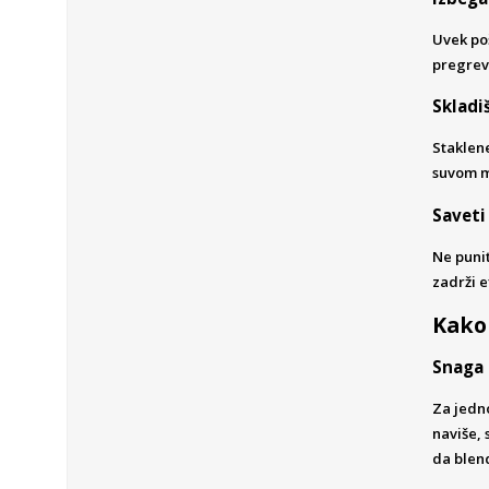
Uvek poš
pregrev
Skladi
Staklene
suvom me
Saveti
Ne puni
zadrži e
Kako 
Snaga 
Za jedn
naviše, 
da blend