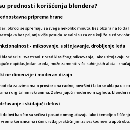
su prednosti korišćenja blendera?
 jednostavna priprema hrane
er, obroci se spremaju za svega nekoliko minuta. Bez obzira na to da 
astojaka bez prljanja više posuđa. Idealni su za one koji žele zdrav ob
nkcionalnost - miksovanje, usitnjavanje, drobljenje leda
blenderi su svestrani. Pored klasičnog miksovanja, lako usitnjavaju or
juće napitke. Jedan uređaj može zameniti više kuhinjskih alata i znača
tne dimenzije i moderan dizajn
odela zauzima malo prostora na radnoj površini i lako se uklapa u este
ma i digitalnim ekranima. Zahvaljujući modernom izgledu, blenderi mo
državanje i skidajući delovi
i delovi kao što su sečiva i posude omogućavaju lako i temeljno čišćen
 vreme korisnicima i čini uređaj praktičnijim za svakodnevnu upotrebu.