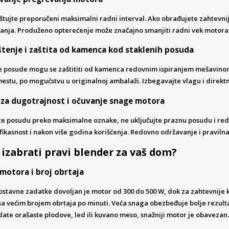
tujte preporučeni maksimalni radni interval. Ako obrađujete zahtevnij
anja. Produženo opterećenje može značajno smanjiti radni vek motora, 
štenje i zaštita od kamenca kod staklenih posuda
 posude mogu se zaštititi od kamenca redovnim ispiranjem mešavinom si
stu, po mogućstvu u originalnoj ambalaži. Izbegavajte vlagu i direktno 
 za dugotrajnost i očuvanje snage motora
te posudu preko maksimalne oznake, ne uključujte praznu posudu i red
fikasnost i nakon više godina korišćenja. Redovno održavanje i pravil
izabrati pravi blender za vaš dom?
motora i broj obrtaja
ostavne zadatke dovoljan je motor od 300 do 500 W, dok za zahtevnije
sa većim brojem obrtaja po minuti. Veća snaga obezbeđuje bolje rezult
ate orašaste plodove, led ili kuvano meso, snažniji motor je obavezan.