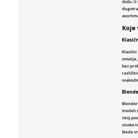
dušu. U 
dugotraj
asortima
Koje 
Klasič
Klasični
smutije,
bez prob
različit
svakodn
Blende
Blenderi
modeli s
istoj po
visoke 
štede vr