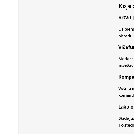
Koje 
Brza i
Uz blend
obradu s
Višefu
Moderni 
osvežava
Kompak
Većina m
komanda
Lako o
Skidajuć
To štedi