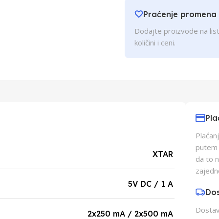
Praćenje promena
Dodajte proizvode na list
količini i ceni.
Pla
Plaćanj
putem p
XTAR
da to 
zajedn
5V DC / 1 A
Do
Dostava
2x250 mA / 2x500 mA