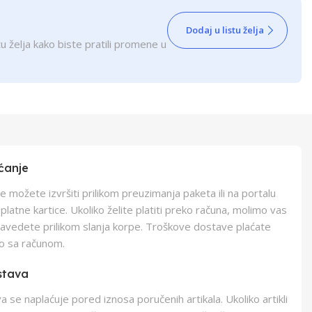
Dodaj u listu želja
u želja kako biste pratili promene u
ćanje
e možete izvršiti prilikom preuzimanja paketa ili na portalu
latne kartice. Ukoliko želite platiti preko računa, molimo vas
navedete prilikom slanja korpe. Troškove dostave plaćate
o sa računom.
stava
 se naplaćuje pored iznosa poručenih artikala. Ukoliko artikli