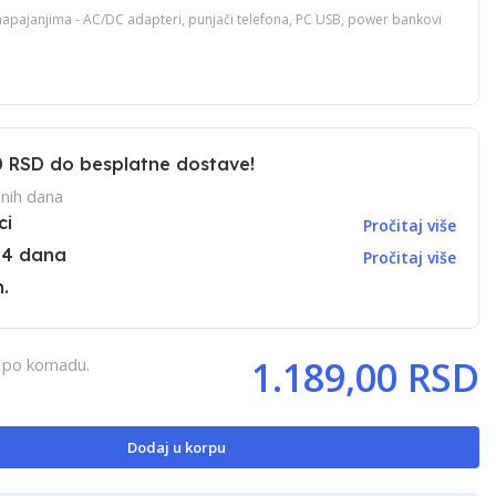
apajanjima - AC/DC adapteri, punjači telefona, PC USB, power bankovi
0 RSD
do besplatne dostave!
nih dana
ci
Pročitaj više
14 dana
Pročitaj više
.
1.189,00 RSD
, po komadu.
Dodaj u korpu