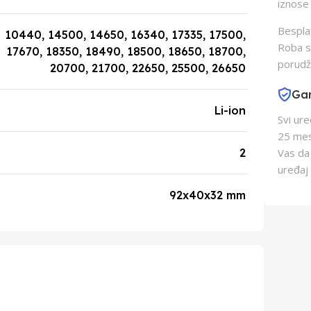
iznose 
Besplat
10440, 14500, 14650, 16340, 17335, 17500,
Roba s
17670, 18350, 18490, 18500, 18650, 18700,
porudž
20700, 21700, 22650, 25500, 26650
Gar
Li-ion
Svi ur
25 mes
2
Vas da
uređaj 
92x40x32 mm