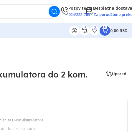
Pozovite nas
Besplatna dostav
024/222-765
Za porudžbine preko
0
0
0
0,00 RSD
kumulatora do 2 kom.
Uporedi
en za Li-ion akumulatore
 do dva akumulatora