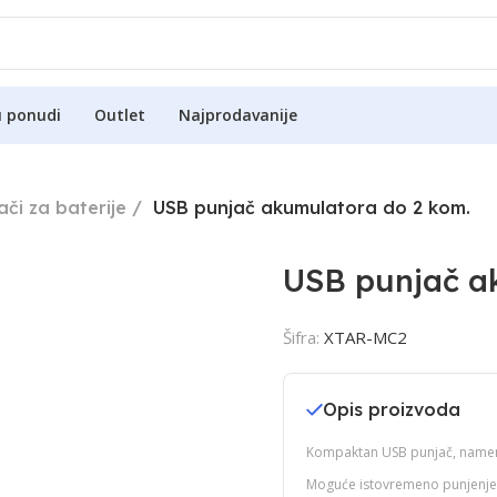
u ponudi
Outlet
Najprodavanije
ači za baterije
USB punjač akumulatora do 2 kom.
USB punjač a
Šifra:
XTAR-MC2
Opis proizvoda
Kompaktan USB punjač, namenj
Moguće istovremeno punjenje