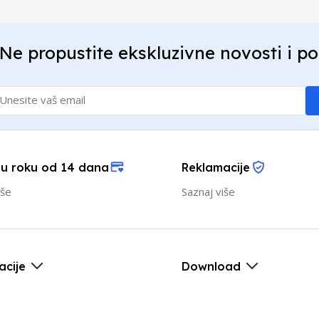
Ne propustite ekskluzivne novosti i p
 u roku od 14 dana
Reklamacije
iše
Saznaj više
acije
Download