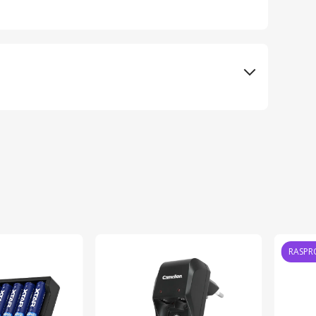
Musicman tr
Xtar
Kina
Poljska
RASPR
6952918320197