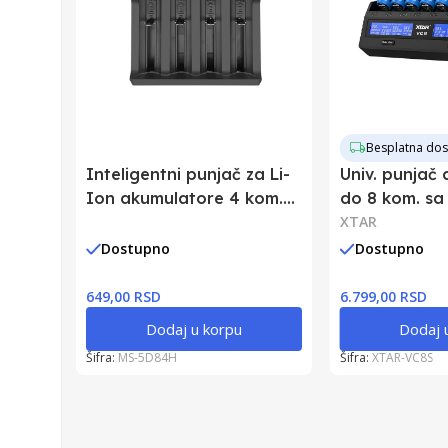
Besplatna dos
Inteligentni punjač za Li-
Univ. punjač
Ion akumulatore 4 kom.
do 8 kom. sa
MS-5D84H
XTAR
Dostupno
Dostupno
649,00 RSD
6.799,00 RSD
Dodaj u korpu
Dodaj 
Šifra:
MS-5D84H
Šifra:
XTAR-VC8S