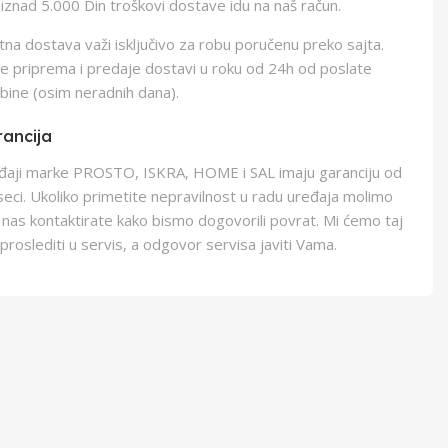
iznad 5.000 Din troškovi dostave idu na naš račun.
na dostava važi isključivo za robu poručenu preko sajta.
e priprema i predaje dostavi u roku od 24h od poslate
bine (osim neradnih dana).
ancija
eđaji marke PROSTO, ISKRA, HOME i SAL imaju garanciju od
eci. Ukoliko primetite nepravilnost u radu uređaja molimo
 nas kontaktirate kako bismo dogovorili povrat. Mi ćemo taj
proslediti u servis, a odgovor servisa javiti Vama.