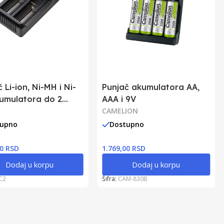
 Li-ion, Ni-MH i Ni-
Punjač akumulatora AA,
umulatora do 2
AAA i 9V
CAMELION
tupno
Dostupno
00 RSD
1.769,00 RSD
Dodaj u korpu
Dodaj u korpu
C2
Šifra:
CAM-830B