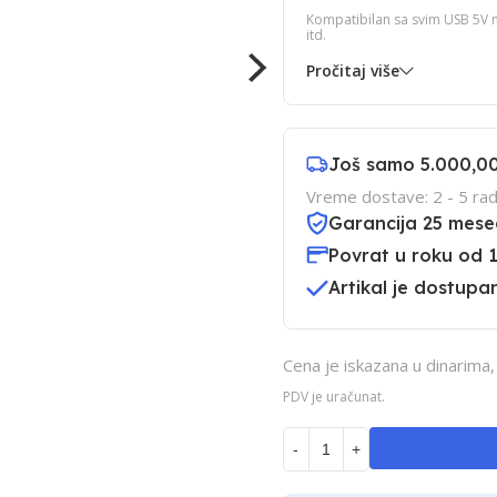
Kompatibilan sa svim USB 5V n
itd.
Pročitaj više
Još samo
5.000,0
Vreme dostave: 2 - 5 rad
Garancija 25 mese
Povrat u roku od 
Artikal je dostupan
Cena je iskazana u dinarima
PDV je uračunat.
-
+