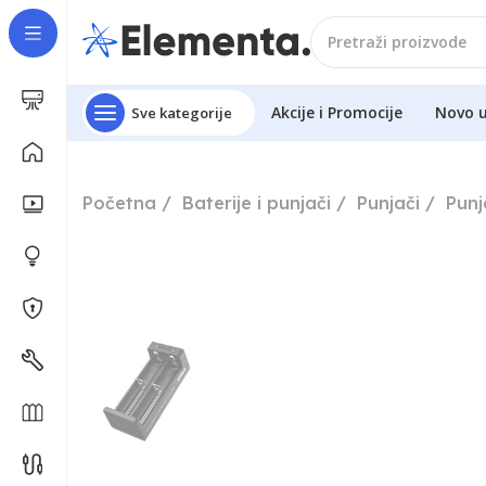
Akcije i Promocije
Novo 
Sve kategorije
Početna
Baterije i punjači
Punjači
Punj