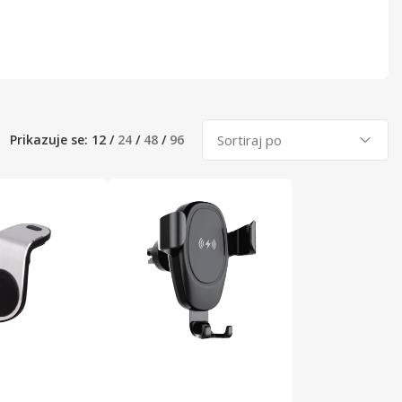
Prikazuje se:
12
/
24
/
48
/
96