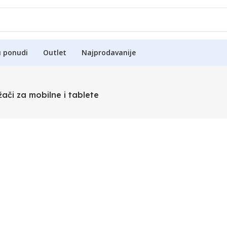
u ponudi
Outlet
Najprodavanije
žači za mobilne i tablete