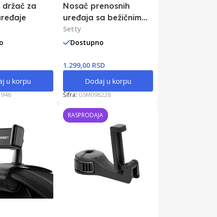
 držač za
Nosač prenosnih
uređaje
uređaja sa bežičnim
punjačem
Setty
o
Dostupno
1.299,00 RSD
j u korpu
Dodaj u korpu
1946
Šifra:
GSM098228
RASPRODAJA