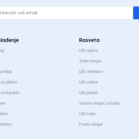
hlađenje
Rasveta
aji
LED sijalice
Zidne lampe
uređaji
LED reflektori
i za plafon
LED visilice
i za kupatilo
LED paneli
lime
Solarne lampe za baštu
klime
LED trake
tilatori
Podne lampe