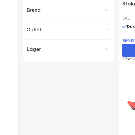
Stal
Brend
SAL
Dos
Outlet
869,0
Lager
Šifra:
S