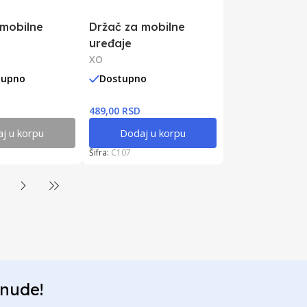
 mobilne
Držač za mobilne
uređaje
XO
tupno
Dostupno
489,00 RSD
j u korpu
Dodaj u korpu
Šifra:
C107
onude!