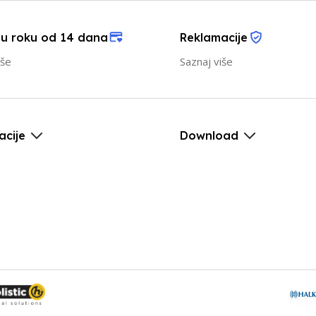
 u roku od 14 dana
Reklamacije
iše
Saznaj više
acije
Download