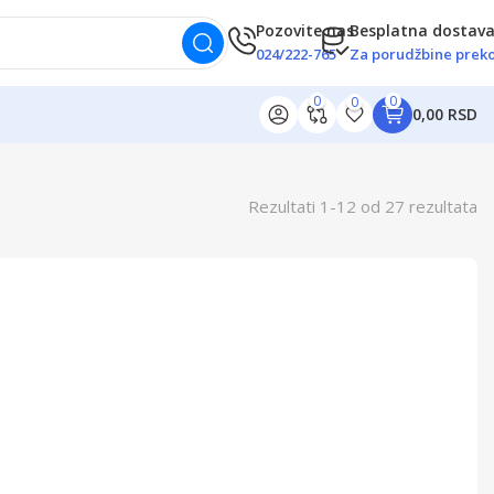
Pozovite nas
Besplatna dostav
024/222-765
Za porudžbine preko
0
0
0
0,00 RSD
Rezultati
1
-
12
od
27
rezultata