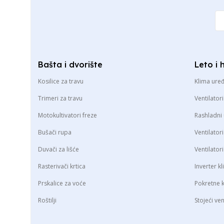
Bašta i dvorište
Leto i 
Kosilice za travu
Klima uređ
Trimeri za travu
Ventilatori
Motokultivatori freze
Rashladni 
Bušači rupa
Ventilator
Duvači za lišće
Ventilator
Rasterivači krtica
Inverter k
Prskalice za voće
Pokretne 
Roštilji
Stojeći ven