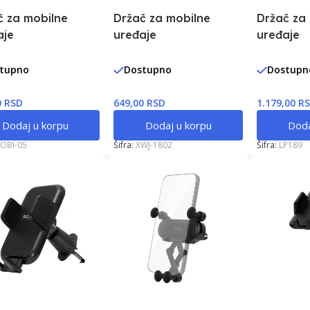
č za mobilne
Držač za mobilne
Držač za
aje
uređaje
uređaje
tupno
Dostupno
Dostupn
0 RSD
649,00 RSD
1.179,00 R
Dodaj u korpu
Dodaj u korpu
Doda
OBI-05
Šifra:
XWJ-1802
Šifra:
LP189