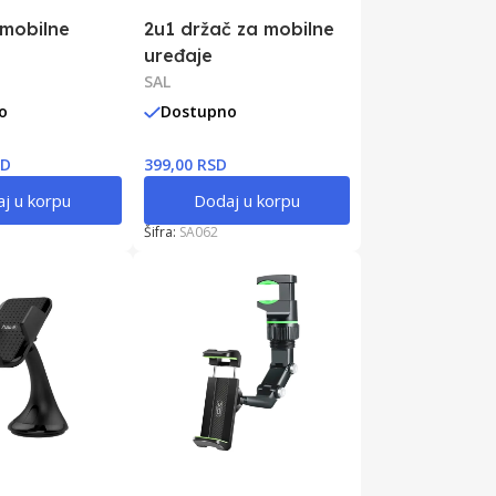
 mobilne
2u1 držač za mobilne
uređaje
SAL
o
Dostupno
SD
399,00 RSD
j u korpu
Dodaj u korpu
Šifra:
SA062