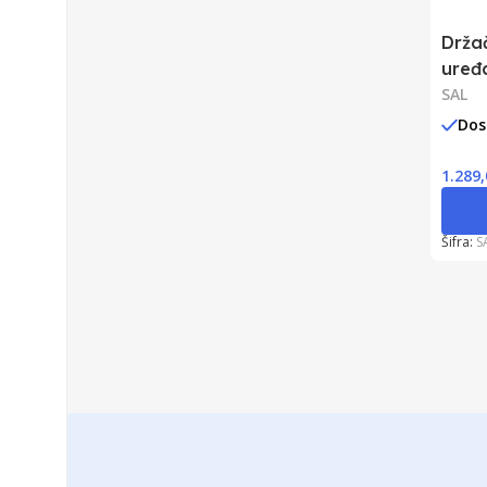
Drža
uređ
SAL
Dos
1.289
Šifra:
S