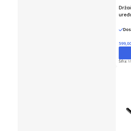
Drža
uređ
Dos
599,0
Šifra:
M