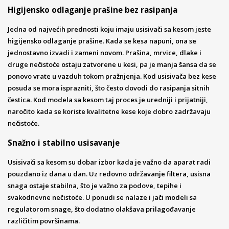
Higijensko odlaganje prašine bez rasipanja
Jedna od najvećih prednosti koju imaju usisivači sa kesom jeste
higijensko odlaganje prašine. Kada se kesa napuni, ona se
jednostavno izvadi i zameni novom. Prašina, mrvice, dlake i
druge nečistoće ostaju zatvorene u kesi, pa je manja šansa da se
ponovo vrate u vazduh tokom pražnjenja. Kod usisivača bez kese
posuda se mora isprazniti, što često dovodi do rasipanja sitnih
čestica. Kod modela sa kesom taj proces je uredniji i prijatniji,
naročito kada se koriste kvalitetne kese koje dobro zadržavaju
nečistoće.
Snažno i stabilno usisavanje
Usisivači sa kesom su dobar izbor kada je važno da aparat radi
pouzdano iz dana u dan. Uz redovno održavanje filtera, usisna
snaga ostaje stabilna, što je važno za podove, tepihe i
svakodnevne nečistoće. U ponudi se nalaze i jači modeli sa
regulatorom snage, što dodatno olakšava prilagođavanje
različitim površinama.