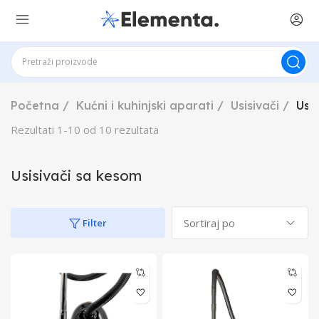
Početna
Kućni i kuhinjski aparati
Usisivači
Usi
Rezultati
1
-
10
od
10
rezultata
Usisivači sa kesom
Filter