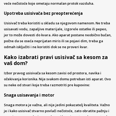
veće nečistoće koje ometaju normalan protok vazduha.
Upotreba usisivača bez preopterećenja
Usisivač treba koristiti u skladu sa njegovom namenom. Ne treba
usisavati vodu, zapaljive materijale, izgorele ostatke ili pepeo,
jer to može dovesti do kvara. Ako aparat postane neobično bučan,
počne da se oseća neprijatan miris ili se pojavi dim, treba ga
odmah isključiti i ne koristiti dok se ne proveri kvar.
Kako izabrati pravi usisivač sa kesom za
vaš dom?
Izbor pravog usisivača sa kesom zavisi od prostora, navika i
očekivanja korisnika. Nije svakom domu potreban isti aparat. Ovo
su neke od stvari koje treba razmotriti pre kupovine:
Snaga usisavanja i motor
Snaga motora je važna, ali nije jedini pokazatelj kvaliteta. Važno
je i kako usisivač stvarno povlači nečistoće, zato obratite pažnju i