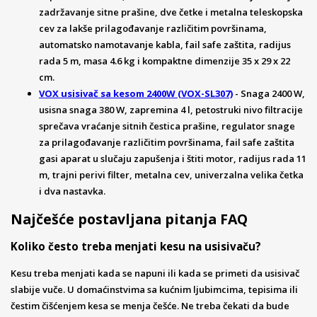
zadržavanje sitne prašine, dve četke i metalna teleskopska
cev za lakše prilagođavanje različitim površinama,
automatsko namotavanje kabla, fail safe zaštita, radijus
rada 5 m, masa 4.6 kg i kompaktne dimenzije 35 x 29 x 22
cm.
VOX usisivač sa kesom 2400W (VOX-SL307)
- Snaga 2400 W,
usisna snaga 380 W, zapremina 4 l, petostruki nivo filtracije
sprečava vraćanje sitnih čestica prašine, regulator snage
za prilagođavanje različitim površinama, fail safe zaštita
gasi aparat u slučaju zapušenja i štiti motor, radijus rada 11
m, trajni perivi filter, metalna cev, univerzalna velika četka
i dva nastavka.
Najčešće postavljana pitanja FAQ
Koliko često treba menjati kesu na usisivaču?
Kesu treba menjati kada se napuni ili kada se primeti da usisivač
slabije vuče. U domaćinstvima sa kućnim ljubimcima, tepisima ili
čestim čišćenjem kesa se menja češće. Ne treba čekati da bude