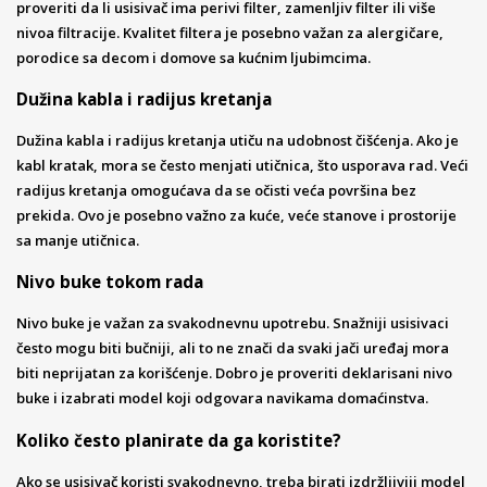
proveriti da li usisivač ima perivi filter, zamenljiv filter ili više
nivoa filtracije. Kvalitet filtera je posebno važan za alergičare,
porodice sa decom i domove sa kućnim ljubimcima.
Dužina kabla i radijus kretanja
Dužina kabla i radijus kretanja utiču na udobnost čišćenja. Ako je
kabl kratak, mora se često menjati utičnica, što usporava rad. Veći
radijus kretanja omogućava da se očisti veća površina bez
prekida. Ovo je posebno važno za kuće, veće stanove i prostorije
sa manje utičnica.
Nivo buke tokom rada
Nivo buke je važan za svakodnevnu upotrebu. Snažniji usisivaci
često mogu biti bučniji, ali to ne znači da svaki jači uređaj mora
biti neprijatan za korišćenje. Dobro je proveriti deklarisani nivo
buke i izabrati model koji odgovara navikama domaćinstva.
Koliko često planirate da ga koristite?
Ako se usisivač koristi svakodnevno, treba birati izdržljiviji model