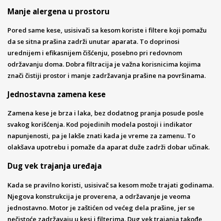
Manje alergena u prostoru
Pored same kese, usisivači sa kesom koriste i filtere koji pomažu
da se sitna prašina zadrži unutar aparata. To doprinosi
urednijem i efikasnijem čišćenju, posebno pri redovnom
održavanju doma. Dobra filtracija je važna korisnicima kojima
znači čistiji prostor i manje zadržavanja prašine na površinama.
Jednostavna zamena kese
Zamena kese je brza i laka, bez dodatnog pranja posude posle
svakog korišćenja. Kod pojedinih modela postoji i indikator
napunjenosti, pa je lakše znati kada je vreme za zamenu. To
olakšava upotrebu i pomaže da aparat duže zadrži dobar učinak.
Dug vek trajanja uređaja
Kada se pravilno koristi, usisivač sa kesom može trajati godinama.
Njegova konstrukcija je proverena, a održavanje je veoma
jednostavno. Motor je zaštićen od većeg dela prašine, jer se
nečistoće zadržavaju u kesi i filterima. Dug vek trajanja takođe