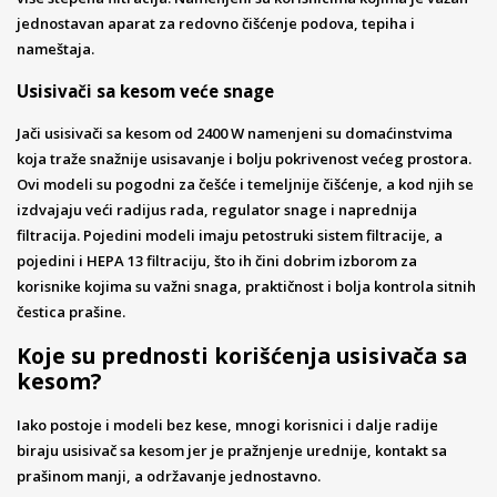
jednostavan aparat za redovno čišćenje podova, tepiha i
nameštaja.
Usisivači sa kesom veće snage
Jači usisivači sa kesom od 2400 W namenjeni su domaćinstvima
koja traže snažnije usisavanje i bolju pokrivenost većeg prostora.
Ovi modeli su pogodni za češće i temeljnije čišćenje, a kod njih se
izdvajaju veći radijus rada, regulator snage i naprednija
filtracija. Pojedini modeli imaju petostruki sistem filtracije, a
pojedini i HEPA 13 filtraciju, što ih čini dobrim izborom za
korisnike kojima su važni snaga, praktičnost i bolja kontrola sitnih
čestica prašine.
Koje su prednosti korišćenja usisivača sa
kesom?
Iako postoje i modeli bez kese, mnogi korisnici i dalje radije
biraju usisivač sa kesom jer je pražnjenje urednije, kontakt sa
prašinom manji, a održavanje jednostavno.