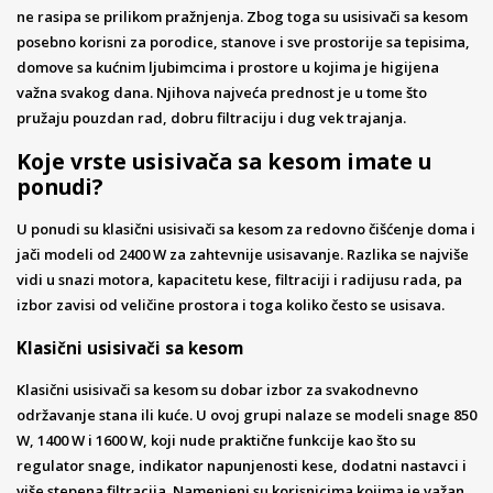
ne rasipa se prilikom pražnjenja. Zbog toga su usisivači sa kesom
posebno korisni za porodice, stanove i sve prostorije sa tepisima,
domove sa kućnim ljubimcima i prostore u kojima je higijena
važna svakog dana. Njihova najveća prednost je u tome što
pružaju pouzdan rad, dobru filtraciju i dug vek trajanja.
Koje vrste usisivača sa kesom imate u
ponudi?
U ponudi su klasični usisivači sa kesom za redovno čišćenje doma i
jači modeli od 2400 W za zahtevnije usisavanje. Razlika se najviše
vidi u snazi motora, kapacitetu kese, filtraciji i radijusu rada, pa
izbor zavisi od veličine prostora i toga koliko često se usisava.
Klasični usisivači sa kesom
Klasični usisivači sa kesom su dobar izbor za svakodnevno
održavanje stana ili kuće. U ovoj grupi nalaze se modeli snage 850
W, 1400 W i 1600 W, koji nude praktične funkcije kao što su
regulator snage, indikator napunjenosti kese, dodatni nastavci i
više stepena filtracija. Namenjeni su korisnicima kojima je važan