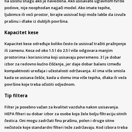
na usisnu snagu ako je navedena. Ako usisavate uglavnom tvrde
podove, nije neophodan najjači model. Ako imate tepihe,
ljubimce ili veći prostor, birajte usisivač koji može lakše da izvuče
prašinu i dlake iz dubljih površina.
Kapacitet kese
Kapacitet kese određuje koliko često će usisivač tražiti pražnjenje
ili zamenu. Kesa od oko 1.5 l do 2.5 l više odgovara manjim
prostorima i korisnicima koji usisavaju povremeno. 3 l je dobar
izbor za redovno kućno čišćenje, jer daje dobar balans između
kompaktnosti uređaja i učestalosti održavanja. 4 l ima više smisla
kada se usisava češće, kada u domu ima više tepiha, dlaka ili veće
površine koje treba očistiti odjednom.
Tip filtera
Filter je posebno važan za kvalitet vazduha nakon usisavanja.
HEPA filteri su dobar izbor za osobe koje žele bolju filtraciju sitnih
čestica. Oni mogu zadržati finu prašinu, polen i druge sitne
nečistoće koje standardni filteri teže zadržavaju. Kod izbora treba