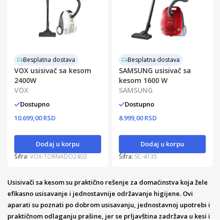
Besplatna dostava
Besplatna dostava
VOX usisivač sa kesom
SAMSUNG usisivač sa
2400W
kesom 1600 W
VOX
SAMSUNG
Dostupno
Dostupno
10.699,00 RSD
8.999,00 RSD
Dodaj u korpu
Dodaj u korpu
Šifra:
VOX-TORNADO2403
Šifra:
SC-4135
Usisivači sa kesom su praktično rešenje za domaćinstva koja žele
efikasno usisavanje i jednostavnije održavanje higijene. Ovi
aparati su poznati po dobrom usisavanju, jednostavnoj upotrebi i
praktičnom odlaganju prašine, jer se prljavština zadržava u kesi i