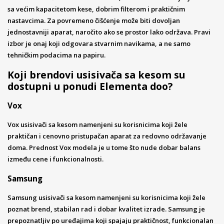
sa većim kapacitetom kese, dobrim filterom i praktičnim
nastavcima. Za povremeno čišćenje može biti dovoljan
jednostavniji aparat, naročito ako se prostor lako održava. Pravi
izbor je onaj koji odgovara stvarnim navikama, a ne samo
tehničkim podacima na papiru.
Koji brendovi usisivača sa kesom su
dostupni u ponudi Elementa doo?
Vox
Vox usisivači sa kesom namenjeni su korisnicima koji žele
praktičan i cenovno pristupačan aparat za redovno održavanje
doma. Prednost Vox modela je u tome što nude dobar balans
između cene i funkcionalnosti.
Samsung
Samsung usisivači sa kesom namenjeni su korisnicima koji žele
poznat brend, stabilan rad i dobar kvalitet izrade. Samsung je
prepoznatljiv po uređajima koji spajaju praktičnost, funkcionalan