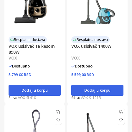
Besplatna dostava
Besplatna dostava
VOX usisivač sa kesom
VOX usisivač 1400W
850W
VOX
VOX
Dostupno
Dostupno
5.799,00 RSD
5.599,00 RSD
Dodaj u korpu
Dodaj u korpu
Šifra:
VOX-SL410
Šifra:
VOX-SL121B