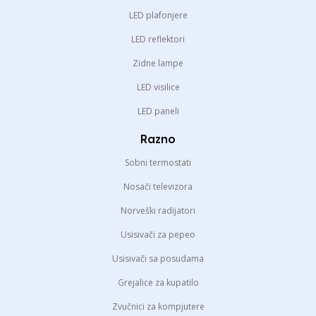
LED plafonjere
LED reflektori
Zidne lampe
LED visilice
LED paneli
Razno
Sobni termostati
Nosači televizora
Norveški radijatori
Usisivači za pepeo
Usisivači sa posudama
Grejalice za kupatilo
Zvučnici za kompjutere