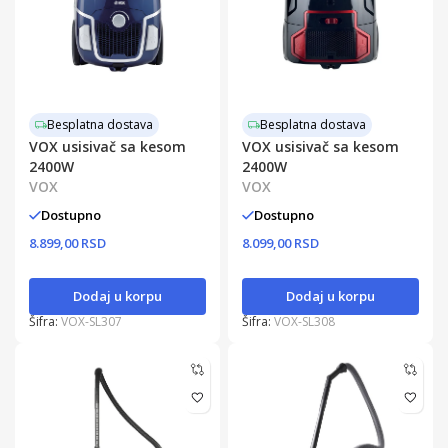
Besplatna dostava
Besplatna dostava
VOX usisivač sa kesom
VOX usisivač sa kesom
2400W
2400W
VOX
VOX
Dostupno
Dostupno
8.899,00 RSD
8.099,00 RSD
Dodaj u korpu
Dodaj u korpu
Šifra:
VOX-SL307
Šifra:
VOX-SL308