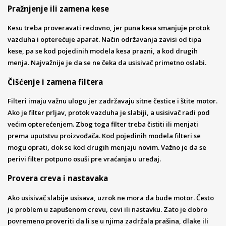
Pražnjenje ili zamena kese
Kesu treba proveravati redovno, jer puna kesa smanjuje protok
vazduha i opterećuje aparat. Način održavanja zavisi od tipa
kese, pa se kod pojedinih modela kesa prazni, a kod drugih
menja. Najvažnije je da se ne čeka da usisivač primetno oslabi.
Čišćenje i zamena filtera
Filteri imaju važnu ulogu jer zadržavaju sitne čestice i štite motor.
Ako je filter prljav, protok vazduha je slabiji, a usisivač radi pod
većim opterećenjem. Zbog toga filter treba čistiti ili menjati
prema uputstvu proizvođača. Kod pojedinih modela filteri se
mogu oprati, dok se kod drugih menjaju novim. Važno je da se
perivi filter potpuno osuši pre vraćanja u uređaj.
Provera creva i nastavaka
Ako usisivač slabije usisava, uzrok ne mora da bude motor. Često
je problem u zapušenom crevu, cevi ili nastavku. Zato je dobro
povremeno proveriti da li se u njima zadržala prašina, dlake ili