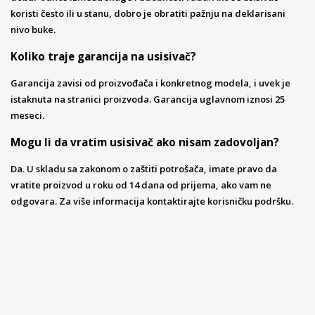
koristi često ili u stanu, dobro je obratiti pažnju na deklarisani
nivo buke.
Koliko traje garancija na usisivač?
Garancija zavisi od proizvođača i konkretnog modela, i uvek je
istaknuta na stranici proizvoda. Garancija uglavnom iznosi 25
meseci.
Mogu li da vratim usisivač ako nisam zadovoljan?
Da. U skladu sa zakonom o zaštiti potrošača, imate pravo da
vratite proizvod u roku od 14 dana od prijema, ako vam ne
odgovara. Za više informacija kontaktirajte korisničku podršku.