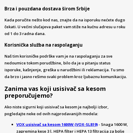
Brza i pouzdana dostava širom Srbije
Kada poručite nešto kod nas, znajte da na isporuku nećete dugo
čekati. U većini slučajeva paket vam stiže na kućnu adresu u roku
od 1 do 3 radna dana.
Korisnička služba na raspolaganju
Naš tim korisničke podrške vam je na raspolaganju za sve
nedoumice tokom porudžbine, bilo da je u pitanju status
isporuke, kašnjenje, greška u narudžbini ili reklamacija. Tu smo
da brzo i jasno rešimo svaki problem kroz ljubaznu komunikaciju.
Zanima vas koji usisivač sa kesom
preporučujemo?
Ako niste sigurni koji usisivač sa kesom je najbolji izbor,
pogledajte neke od ovih najprodavanijih modela:
VOX usisivač sa kesom 1600W (VOX-SL819)
- Snaga 1600 W,
zapremina kese 3 l, HEPA filter i HEPA 13 filtracija za bolje