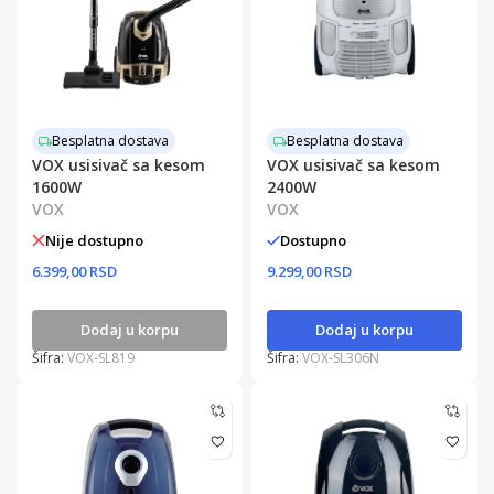
Besplatna dostava
Besplatna dostava
VOX usisivač sa kesom
VOX usisivač sa kesom
1600W
2400W
VOX
VOX
Nije dostupno
Dostupno
6.399,00 RSD
9.299,00 RSD
Dodaj u korpu
Dodaj u korpu
Šifra:
VOX-SL819
Šifra:
VOX-SL306N