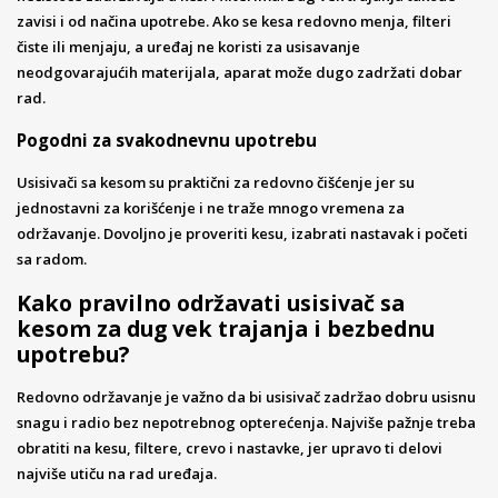
zavisi i od načina upotrebe. Ako se kesa redovno menja, filteri
čiste ili menjaju, a uređaj ne koristi za usisavanje
neodgovarajućih materijala, aparat može dugo zadržati dobar
rad.
Pogodni za svakodnevnu upotrebu
Usisivači sa kesom su praktični za redovno čišćenje jer su
jednostavni za korišćenje i ne traže mnogo vremena za
održavanje. Dovoljno je proveriti kesu, izabrati nastavak i početi
sa radom.
Kako pravilno održavati usisivač sa
kesom za dug vek trajanja i bezbednu
upotrebu?
Redovno održavanje je važno da bi usisivač zadržao dobru usisnu
snagu i radio bez nepotrebnog opterećenja. Najviše pažnje treba
obratiti na kesu, filtere, crevo i nastavke, jer upravo ti delovi
najviše utiču na rad uređaja.