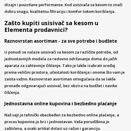
dizajn i pouzdane performanse. Kod usisivača sa kesom to znači
dobru snagu, kvalitetnu filtraciju i komfor tokom korišćenja.
Zašto kupiti usisivač sa kesom u
Elementa prodavnici?
Raznovrstan asortiman - za sve potrebe i budžete
U ponudi se nalaze usisivači sa kesom za različite potrebe, od
jednostavnijih modela za redovno održavanje doma do jačih
aparata za zahtevnije čišćenje. Tako je lakše izabrati uređaj
prema veličini prostora, učestalosti korišćenja i onome što vam je
zaista važno. Raznovrstan asortiman omogućava da se lakše
pronađe odgovarajući usisivač, bez obzira na budžet i navike
čišćenja.
Jednostavna online kupovina i bezbedno plaćanje
Naš sajt je tehnički obezbeđen za bezbedno online plaćanje, a
proces kupovine je brz i jednostavan. Vaša porudžbina je
zaštićena, a svaki artikal dolazi uz račun i garanciju.