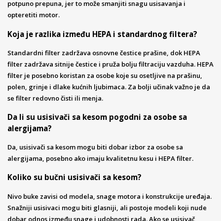
potpuno prepuna, jer to može smanjiti snagu usisavanja i
opteretiti motor.
Koja je razlika između HEPA i standardnog filtera?
Standardni filter zadržava osnovne čestice prašine, dok HEPA
filter zadržava sitnije čestice i pruža bolju filtraciju vazduha. HEPA
filter je posebno koristan za osobe koje su osetljive na prašinu,
polen, grinje i dlake kućnih ljubimaca. Za bolji učinak važno je da
se filter redovno čisti ili menja.
Da li su usisivači sa kesom pogodni za osobe sa
alergijama?
Da, usisivači sa kesom mogu biti dobar izbor za osobe sa
alergijama, posebno ako imaju kvalitetnu kesu i HEPA filter.
Koliko su bučni usisivači sa kesom?
Nivo buke zavisi od modela, snage motora i konstrukcije uređaja.
Snažniji usisivaci mogu biti glasniji, ali postoje modeli koji nude
dobar odnos između snage i udobnosti rada. Ako se usisivač