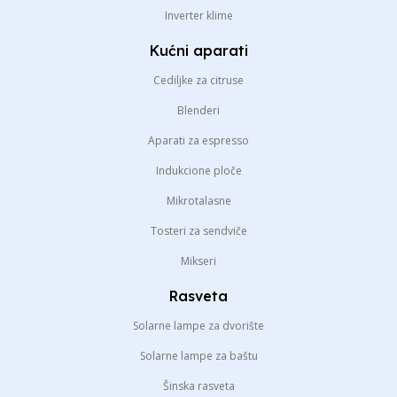
Inverter klime
Kućni aparati
Cediljke za citruse
Blenderi
Aparati za espresso
Indukcione ploče
Mikrotalasne
Tosteri za sendviče
Mikseri
Rasveta
Solarne lampe za dvorište
Solarne lampe za baštu
Šinska rasveta