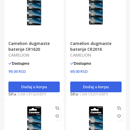
Camelion dugmaste
Camelion dugmaste
baterije CR1620
baterije CR2016
CAMELION
CAMELION
Dostupno
Dostupno
99,00 RSD
69,00 RSD
Dodaj u korpu
Dodaj u korpu
Šifra:
CAM-CR1620/BP5
Šifra:
CAM-CR2016/BP5