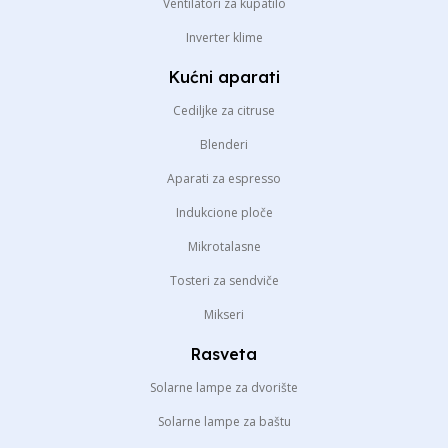
Ventilatori za kupatilo
Inverter klime
Kućni aparati
Cediljke za citruse
Blenderi
Aparati za espresso
Indukcione ploče
Mikrotalasne
Tosteri za sendviče
Mikseri
Rasveta
Solarne lampe za dvorište
Solarne lampe za baštu