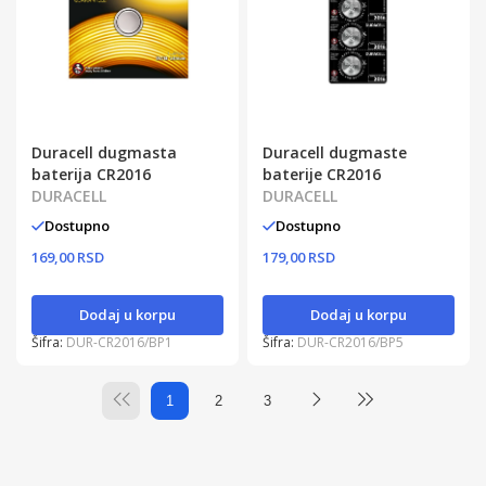
Duracell dugmasta
Duracell dugmaste
baterija CR2016
baterije CR2016
DURACELL
DURACELL
Dostupno
Dostupno
169,00 RSD
179,00 RSD
Dodaj u korpu
Dodaj u korpu
Šifra:
DUR-CR2016/BP1
Šifra:
DUR-CR2016/BP5
1
2
3