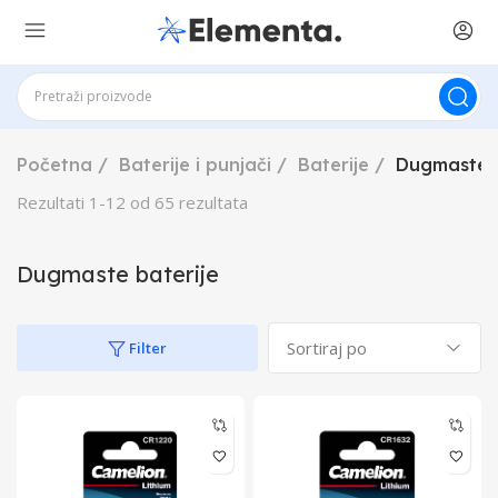
Početna
Baterije i punjači
Baterije
Dugmaste b
Rezultati
1
-
12
od
65
rezultata
Dugmaste baterije
Filter