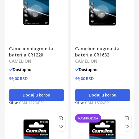
Camelion dugmasta
Camelion dugmasta
baterija CR1220
baterija CR1632
CAMELION
CAMELION
Dostupno
Dostupno
99,00 RSD
99,00 RSD
Dodaj u korpu
Dodaj u korpu
Šifra:
CAM-1220/BP1
Šifra:
CAM-1632/BP1
RASPRODAJA