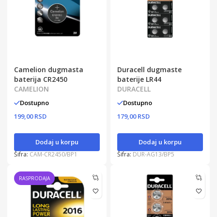
Camelion dugmasta
Duracell dugmaste
baterija CR2450
baterije LR44
CAMELION
DURACELL
Dostupno
Dostupno
199,00 RSD
179,00 RSD
Dodaj u korpu
Dodaj u korpu
Šifra:
CAM-CR2450/BP1
Šifra:
DUR-AG13/BP5
RASPRODAJA