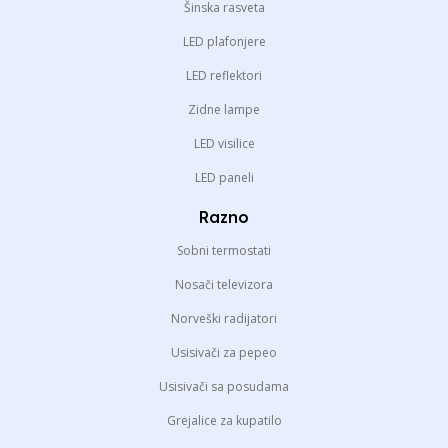
Šinska rasveta
LED plafonjere
LED reflektori
Zidne lampe
LED visilice
LED paneli
Razno
Sobni termostati
Nosači televizora
Norveški radijatori
Usisivači za pepeo
Usisivači sa posudama
Grejalice za kupatilo