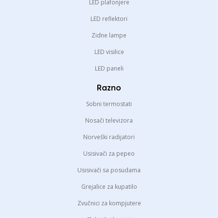
LED plafonjere
LED reflektori
Zidne lampe
LED visilice
LED paneli
Razno
Sobni termostati
Nosači televizora
Norveški radijatori
Usisivači za pepeo
Usisivači sa posudama
Grejalice za kupatilo
Zvučnici za kompjutere