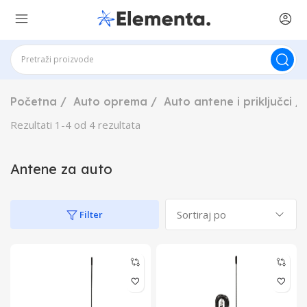
Početna
Auto oprema
Auto antene i priključci
Rezultati
1
-
4
od
4
rezultata
Antene za auto
Filter