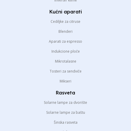
Inverter klime
Kućni aparati
Cediljke za citruse
Blenderi
Aparati za espresso
Indukcione ploče
Mikrotalasne
Tosteri za sendviče
Mikseri
Rasveta
Solarne lampe za dvorište
Solarne lampe za baštu
Šinska rasveta