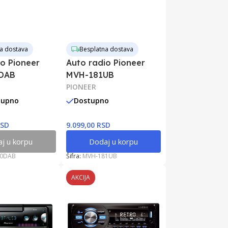
a dostava
Besplatna dostava
io Pioneer
Auto radio Pioneer
DAB
MVH-181UB
PIONEER
tupno
Dostupno
RSD
9.099,00 RSD
j u korpu
Dodaj u korpu
30DAB
Šifra:
MVH-181UB
AKCIJA