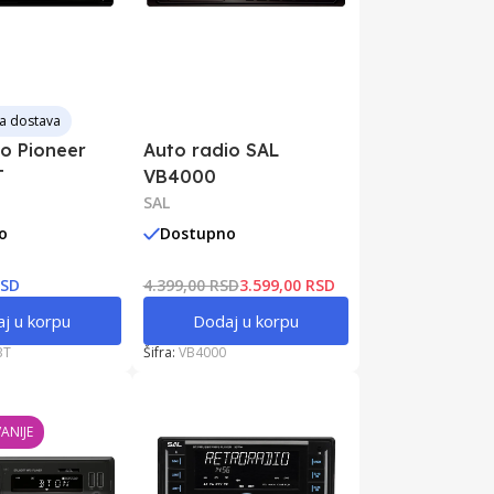
a dostava
io Pioneer
Auto radio SAL
T
VB4000
SAL
o
Dostupno
RSD
4.399,00 RSD
3.599,00 RSD
j u korpu
Dodaj u korpu
BT
Šifra:
VB4000
ANIJE