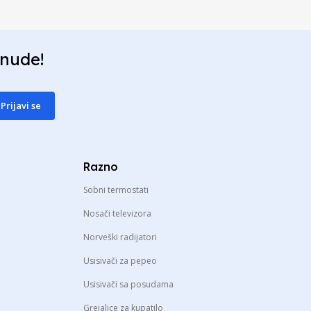
onude!
Prijavi se
Razno
Sobni termostati
Nosači televizora
Norveški radijatori
Usisivači za pepeo
Usisivači sa posudama
Grejalice za kupatilo