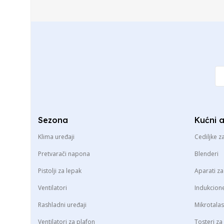
Sezona
Kućni 
Klima uređaji
Cediljke z
Pretvarači napona
Blenderi
Pistolji za lepak
Aparati z
Ventilatori
Indukcion
Rashladni uređaji
Mikrotala
Ventilatori za plafon
Tosteri za