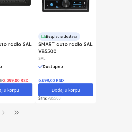
Besplatna dostava
to radio SAL
SMART auto radio SAL
VB5500
SAL
o
Dostupno
SD
2.099,00 RSD
6.699,00 RSD
j u korpu
Dodaj u korpu
Šifra:
VB5500