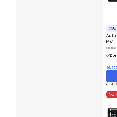
Be
Auto
MVH-
PIONE
Dos
16.79
Šifra:
M
AKCIJ