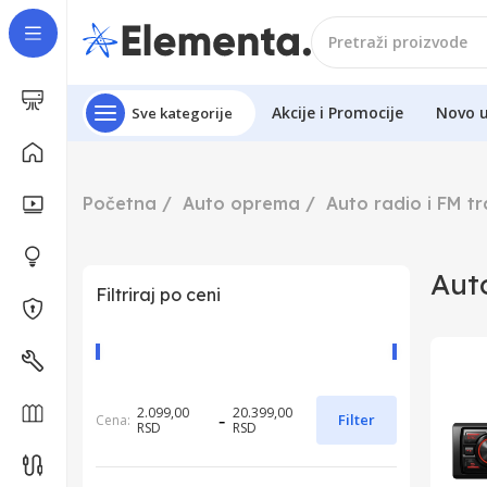
Akcije i Promocije
Novo 
Sve kategorije
Početna
Auto oprema
Auto radio i FM tr
Auto
Filtriraj po ceni
2.099,00
20.399,00
-
Filter
Cena:
RSD
RSD