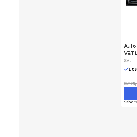
Auto
VBT1
SAL
Dos
2.799
Šifra:
V