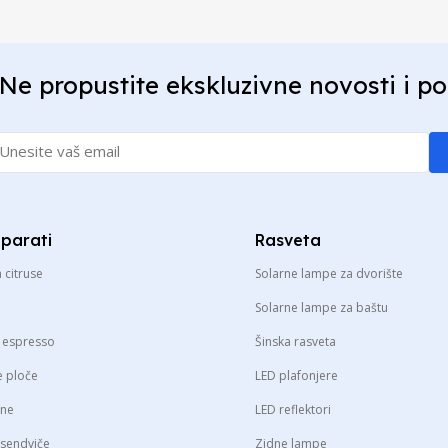
Ne propustite ekskluzivne novosti i p
aparati
Rasveta
a citruse
Solarne lampe za dvorište
Solarne lampe za baštu
a espresso
Šinska rasveta
e ploče
LED plafonjere
sne
LED reflektori
 sendviče
Zidne lampe