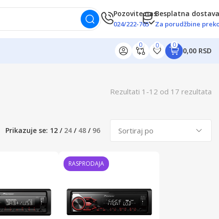
Pozovite nas
Besplatna dostav
024/222-765
Za porudžbine preko
0
0
0
0,00 RSD
Rezultati
1
-
12
od
17
rezultata
Prikazuje se:
12
/
24
/
48
/
96
RASPRODAJA