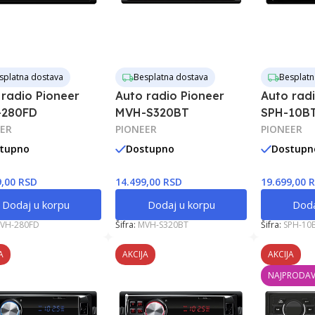
splatna dostava
Besplatna dostava
Besplatn
 radio Pioneer
Auto radio Pioneer
Auto rad
280FD
MVH-S320BT
SPH-10B
ER
PIONEER
PIONEER
tupno
Dostupno
Dostupn
9,00 RSD
14.499,00 RSD
19.699,00 
Dodaj u korpu
Dodaj u korpu
Doda
VH-280FD
Šifra:
MVH-S320BT
Šifra:
SPH-10
A
AKCIJA
AKCIJA
NAJPRODAV