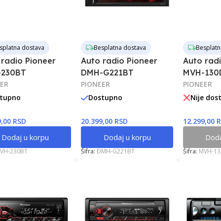
splatna dostava
Besplatna dostava
Besplatn
 radio Pioneer
Auto radio Pioneer
Auto rad
230BT
DMH-G221BT
MVH-130
ER
PIONEER
PIONEER
tupno
Dostupno
Nije dos
9,00 RSD
20.399,00 RSD
12.299,00 
Dodaj u korpu
Dodaj u korpu
Doda
VH-230BT
Šifra:
DMH-G221BT
Šifra:
MVH-1