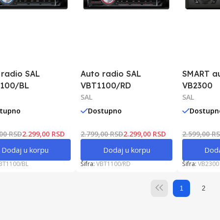
 radio SAL
Auto radio SAL
SMART au
100/BL
VBT1100/RD
VB2300
SAL
SAL
tupno
Dostupno
Dostupn
,00 RSD
2.299,00 RSD
2.799,00 RSD
2.299,00 RSD
2.599,00 R
Dodaj u korpu
Dodaj u korpu
Doda
BT1100/BL
Šifra:
VBT1100/RD
Šifra:
VB2300
1
2