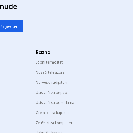
onude!
Prijavi se
Razno
Sobni termostati
Nosači televizora
Norveški radijatori
Usisivači za pepeo
Usisivači sa posudama
Grejalice za kupatilo
Zvučnici za kompjutere
Električni kamini