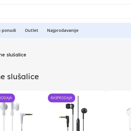
u ponudi
Outlet
Najprodavanije
ne slušalice
e slušalice
RODAJA
RASPRODAJA