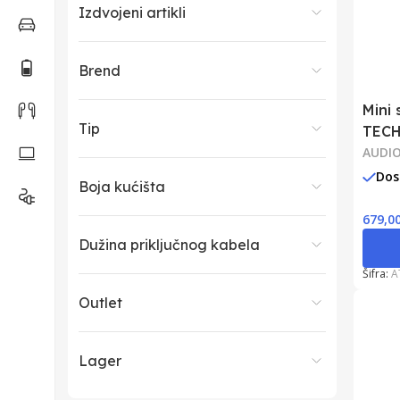
Izdvojeni artikli
Brend
Mini 
Tip
TEC
AUDIO
Dos
Boja kućišta
679,0
Dužina priključnog kabela
Šifra:
A
Outlet
Lager