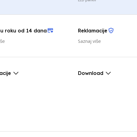
 u roku od 14 dana
Reklamacije
iše
Saznaj više
acije
Download