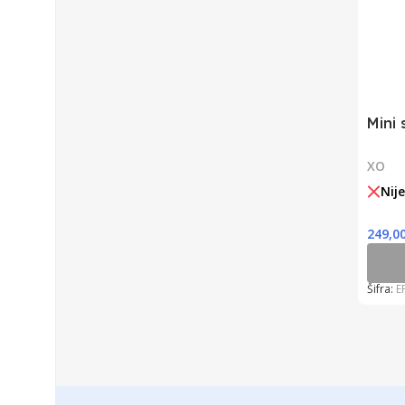
Mini 
XO
Nij
249,0
Šifra:
E