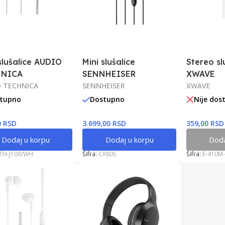
slušalice AUDIO
Mini slušalice
Stereo sl
HNICA
SENNHEISER
XWAVE
 TECHNICA
SENNHEISER
XWAVE
tupno
Dostupno
Nije dos
0 RSD
3.699,00 RSD
359,00 RSD
Dodaj u korpu
Dodaj u korpu
Doda
TH-J100/WH
Šifra:
CX80S
Šifra:
E-410M-