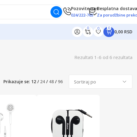
Pozovite nas
Besplatna dostav
024/222-765
Za porudžbine preko
0
0
0
0,00 RSD
Rezultati
1
-
6
od
6
rezultata
Prikazuje se:
12
/
24
/
48
/
96