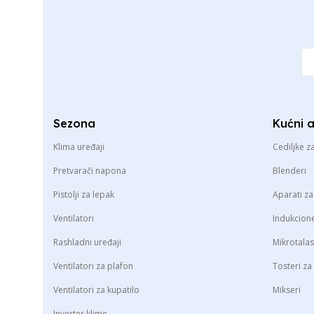
Sezona
Kućni 
Klima uređaji
Cediljke z
Pretvarači napona
Blenderi
Pistolji za lepak
Aparati z
Ventilatori
Indukcion
Rashladni uređaji
Mikrotala
Ventilatori za plafon
Tosteri za
Ventilatori za kupatilo
Mikseri
Inverter klime