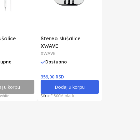
ušalice
Stereo slušalice
XWAVE
XWAVE
tupno
Dostupno
359,00 RSD
j u korpu
Dodaj u korpu
white
Šifra:
E-500M-black