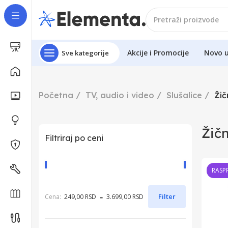
Akcije i Promocije
Novo 
Sve kategorije
Početna
TV, audio i video
Slušalice
Žič
Žičn
Filtriraj po ceni
RASP
-
Filter
Cena:
249,00 RSD
3.699,00 RSD