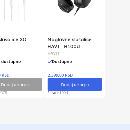
slušalice XO
Naglavne slušalice
HAVIT H100d
HAVIT
e dostupno
Dostupno
0 RSD
2.399,00 RSD
Dodaj u korpu
Dodaj u korpu
P37B
Šifra:
H100d