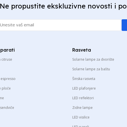
Ne propustite ekskluzivne novosti i p
aparati
Rasveta
a citruse
Solarne lampe za dvorište
Solarne lampe za baštu
a espresso
Šinska rasveta
e ploče
LED plafonjere
sne
LED reflektori
 sendviče
Zidne lampe
LED visilice
LED paneli