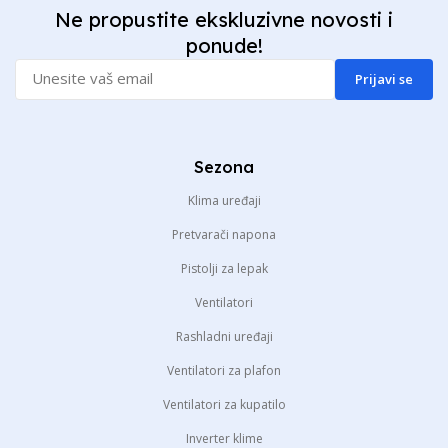
Ne propustite ekskluzivne novosti i
ponude!
Prijavi se
Sezona
Klima uređaji
Pretvarači napona
Pistolji za lepak
Ventilatori
Rashladni uređaji
Ventilatori za plafon
Ventilatori za kupatilo
Inverter klime