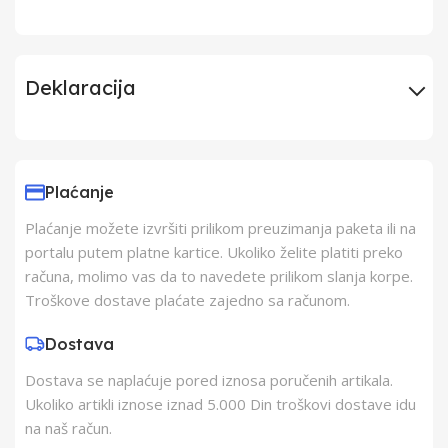
Deklaracija
Uvoznik
Elementa d.o.o.,
Subotica
Plaćanje
Plaćanje možete izvršiti prilikom preuzimanja paketa ili na
Proizvođač
Schukat Electronic
portalu putem platne kartice. Ukoliko želite platiti preko
gmbh
računa, molimo vas da to navedete prilikom slanja korpe.
Troškove dostave plaćate zajedno sa računom.
Zemlja Porekla
Kina
Dostava
Dostava se naplaćuje pored iznosa poručenih artikala.
Zemlja Uvoza
Kina
Ukoliko artikli iznose iznad 5.000 Din troškovi dostave idu
na naš račun.