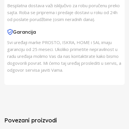
Besplatna dostava važi isključivo za robu poručenu preko
sajta. Roba se priprema i predaje dostavi u roku od 24h
od poslate porudžbine (osim neradnih dana).
Garancija
Svi uređaji marke PROSTO, ISKRA, HOME i SAL imaju
garanciju od 25 meseci. Ukoliko primetite nepravilnost u
radu uređaja molimo Vas da nas kontaktirate kako bismo
dogovorili povrat. Mi ćemo taj uređaj proslediti u servis, a
odgovor servisa javiti Vama.
Povezani proizvodi