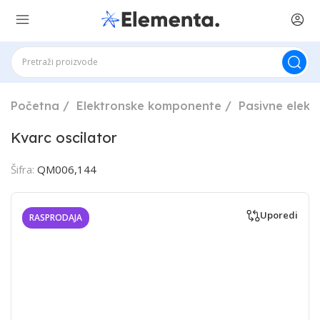
Početna
Elektronske komponente
Pasivne elek
Kvarc oscilator
Šifra:
QM006,144
Uporedi
RASPRODAJA