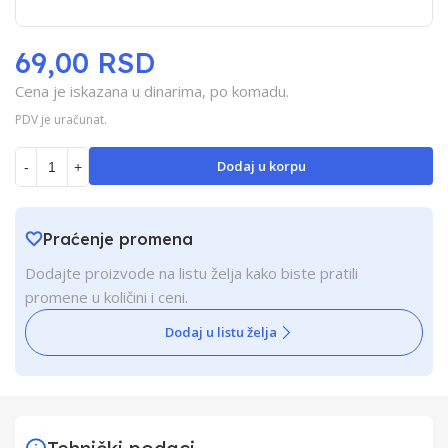
69,00 RSD
Cena je iskazana u dinarima, po komadu.
PDV je uračunat.
Dodaj u korpu
-
+
Praćenje promena
Dodajte proizvode na listu želja kako biste pratili
promene u količini i ceni.
Dodaj u listu želja