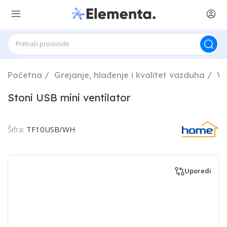
Početna
Grejanje, hlađenje i kvalitet vazduha
Ve
Stoni USB mini ventilator
Šifra:
TF10USB/WH
Uporedi