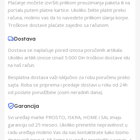
Plaćanje možete izvršiti prilikom preuzimanja paketa ili na
Proizvođač
SOMOGYI ELEKTRONIC
portalu putem platne kartice. Ukoliko želite platiti preko
KFT
računa, molimo vas da to navedete prilikom slanja korpe.
Troškove dostave plaćate zajedno sa računom.
Zemlja Porekla
Kina
Dostava
Dostava se naplaćuje pored iznosa poručenih artikala.
Zemlja Uvoza
Mađarska
Ukoliko artikli iznose iznad 5.000 Din troškovi dostave idu
na naš račun.
Barkod
5999084943363
Besplatna dostava važi isključivo za robu poručenu preko
sajta. Roba se priprema i predaje dostavi u roku od 24h
od poslate porudžbine (osim neradnih dana).
Garancija
Svi uređaji marke PROSTO, ISKRA, HOME i SAL imaju
garanciju od 25 meseci. Ukoliko primetite nepravilnost u
radu uređaja molimo Vas da nas kontaktirate kako bismo
dogovorili povrat. Mi ćemo taj uređaj proslediti u servis, a