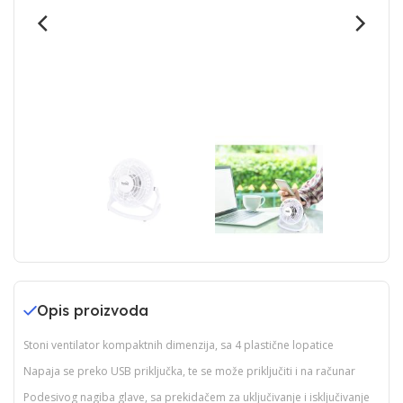
Opis proizvoda
Stoni ventilator kompaktnih dimenzija, sa 4 plastične lopatice
Napaja se preko USB priključka, te se može priključiti i na računar
Podesivog nagiba glave, sa prekidačem za uključivanje i isključivanje