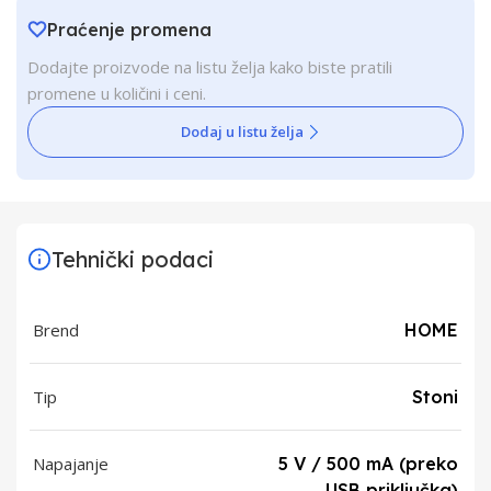
Praćenje promena
Dodajte proizvode na listu želja kako biste pratili
promene u količini i ceni.
Dodaj u listu želja
Tehnički podaci
Brend
HOME
Tip
Stoni
Napajanje
5 V / 500 mA (preko
USB priključka)