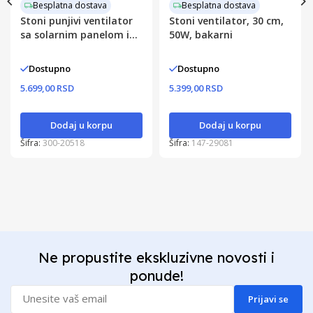
Besplatna dostava
Besplatna dostava
Stoni punjivi ventilator
Stoni ventilator, 30 cm,
sa solarnim panelom i
50W, bakarni
LED lampom
Dostupno
Dostupno
5.699,00 RSD
5.399,00 RSD
Dodaj u korpu
Dodaj u korpu
Šifra:
300-20518
Šifra:
147-29081
Ne propustite ekskluzivne novosti i
ponude!
Prijavi se