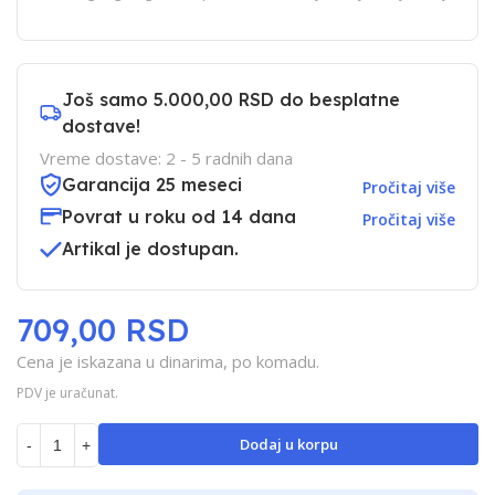
Još samo
5.000,00 RSD
do besplatne
dostave!
Vreme dostave: 2 - 5 radnih dana
Garancija 25 meseci
Pročitaj više
Povrat u roku od 14 dana
Pročitaj više
Artikal je dostupan.
709,00 RSD
Cena je iskazana u dinarima, po komadu.
PDV je uračunat.
Dodaj u korpu
-
+