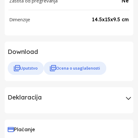
Zaštita od pregrevanja
Ne
Dimenzije
14.5x15x9.5 cm
Download
Uputstvo
Ocena o usaglašenosti
Deklaracija
Uvoznik
Elementa d.o.o.,
Subotica
Plaćanje