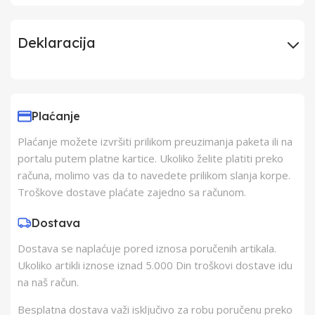
Deklaracija
Uvoznik
ERG doo Šimanovci
Plaćanje
Proizvođač
VOX Electronics
Plaćanje možete izvršiti prilikom preuzimanja paketa ili na
portalu putem platne kartice. Ukoliko želite platiti preko
Zemlja Porekla
Kina
računa, molimo vas da to navedete prilikom slanja korpe.
Troškove dostave plaćate zajedno sa računom.
Zemlja Uvoza
Kina
Dostava
Dostava se naplaćuje pored iznosa poručenih artikala.
Barkod
8606019607579
Ukoliko artikli iznose iznad 5.000 Din troškovi dostave idu
na naš račun.
Besplatna dostava važi isključivo za robu poručenu preko