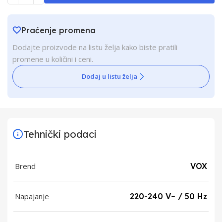
Praćenje promena
Dodajte proizvode na listu želja kako biste pratili
promene u količini i ceni.
Dodaj u listu želja
Tehnički podaci
Brend
VOX
Napajanje
220-240 V~ / 50 Hz