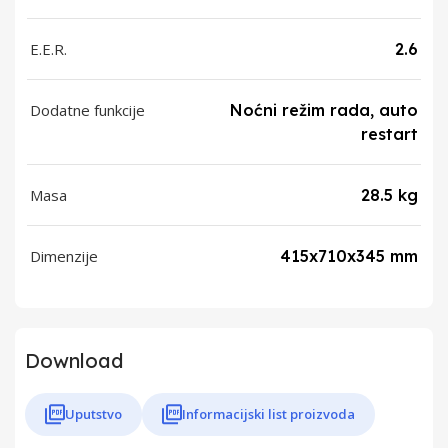
E.E.R.
2.6
Dodatne funkcije
Noćni režim rada, auto
restart
Masa
28.5 kg
Dimenzije
415x710x345 mm
Download
Uputstvo
Informacijski list proizvoda