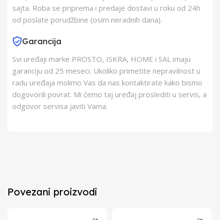
sajta. Roba se priprema i predaje dostavi u roku od 24h
od poslate porudžbine (osim neradnih dana).
Garancija
Svi uređaji marke PROSTO, ISKRA, HOME i SAL imaju
garanciju od 25 meseci. Ukoliko primetite nepravilnost u
radu uređaja molimo Vas da nas kontaktirate kako bismo
dogovorili povrat. Mi ćemo taj uređaj proslediti u servis, a
odgovor servisa javiti Vama.
Povezani proizvodi