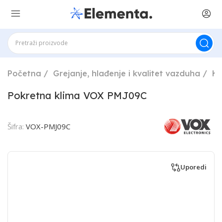
Početna
Grejanje, hlađenje i kvalitet vazduha
Kl
Pokretna klima VOX PMJ09C
Šifra:
VOX-PMJ09C
Uporedi