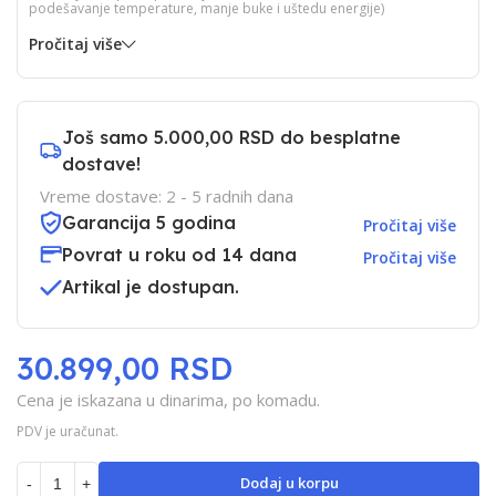
podešavanje temperature, manje buke i uštedu energije)
Pročitaj više
Još samo
5.000,00 RSD
do besplatne
dostave!
Vreme dostave: 2 - 5 radnih dana
Garancija 5 godina
Pročitaj više
Povrat u roku od 14 dana
Pročitaj više
Artikal je dostupan.
30.899,00 RSD
Cena je iskazana u dinarima, po komadu.
PDV je uračunat.
Dodaj u korpu
-
+