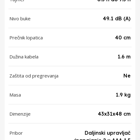
Nivo buke
49.1 dB (A)
Prečnik lopatica
40 cm
Dužina kabela
1.6 m
Zaštita od pregrevanja
Ne
Masa
1.9 kg
Dimenzije
43x31x48 cm
Pribor
Daljinski upravljač