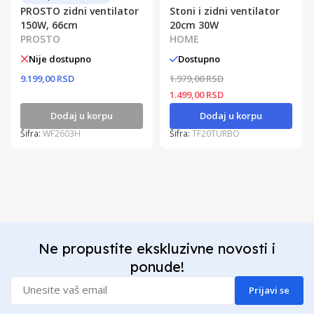
PROSTO zidni ventilator
Stoni i zidni ventilator
150W, 66cm
20cm 30W
PROSTO
HOME
Nije dostupno
Dostupno
9.199,00 RSD
1.979,00 RSD
1.499,00 RSD
Dodaj u korpu
Dodaj u korpu
Šifra:
WF2603H
Šifra:
TF20TURBO
Ne propustite ekskluzivne novosti i
ponude!
Prijavi se