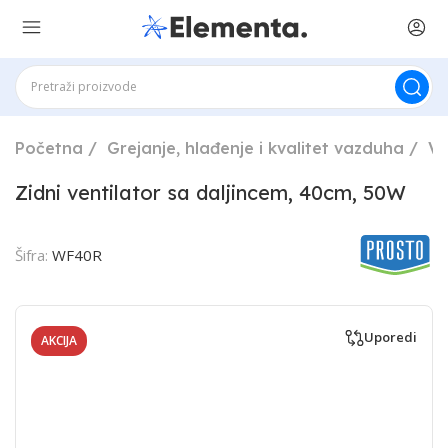
Početna
Grejanje, hlađenje i kvalitet vazduha
Ve
Zidni ventilator sa daljincem, 40cm, 50W
Šifra:
WF40R
Uporedi
AKCIJA