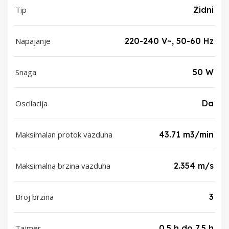
Tip
Zidni
Napajanje
220-240 V~, 50-60 Hz
Snaga
50 W
Oscilacija
Da
Maksimalan protok vazduha
43.71 m3/min
Maksimalna brzina vazduha
2.354 m/s
Broj brzina
3
Tajmer
0.5 h do 7.5 h