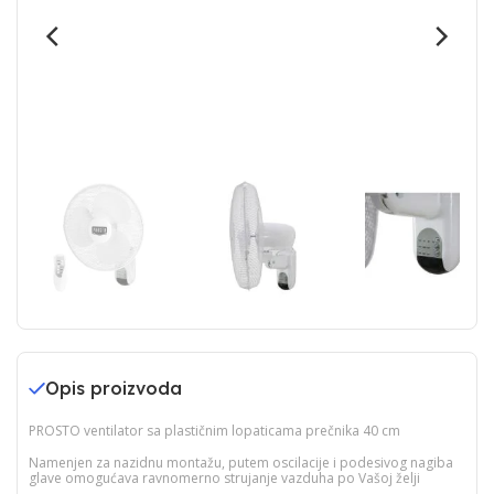
Opis proizvoda
PROSTO ventilator sa plastičnim lopaticama prečnika 40 cm
Namenjen za nazidnu montažu, putem oscilacije i podesivog nagiba
glave omogućava ravnomerno strujanje vazduha po Vašoj želji