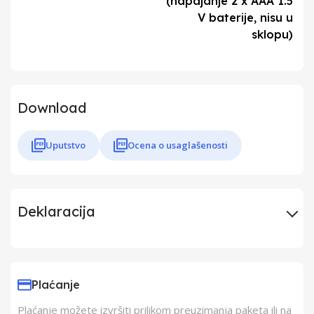
(napajanje 2 x AAA 1.5
V baterije, nisu u
sklopu)
Download
Uputstvo
Ocena o usaglašenosti
Deklaracija
Uvoznik
Elementa d.o.o.,
Subotica
Plaćanje
Plaćanje možete izvršiti prilikom preuzimanja paketa ili na