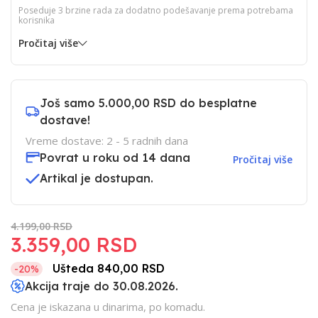
Poseduje 3 brzine rada za dodatno podešavanje prema potrebama
korisnika
Pročitaj više
Još samo
5.000,00 RSD
do besplatne
dostave!
Vreme dostave: 2 - 5 radnih dana
Povrat u roku od 14 dana
Pročitaj više
Artikal je dostupan.
4.199,00 RSD
3.359,00 RSD
Ušteda 840,00 RSD
-20%
Akcija traje do 30.08.2026.
Cena je iskazana u dinarima, po komadu.