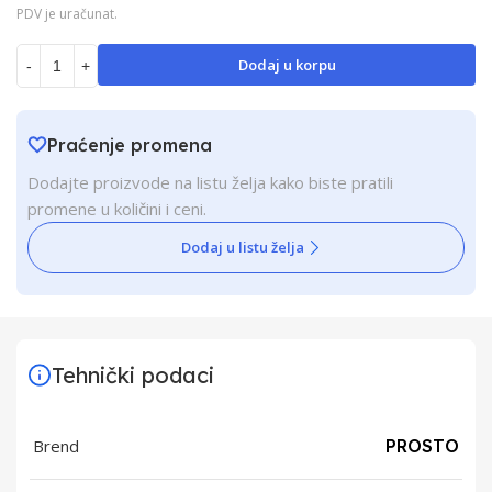
PDV je uračunat.
Dodaj u korpu
-
+
Praćenje promena
Dodajte proizvode na listu želja kako biste pratili
promene u količini i ceni.
Dodaj u listu želja
Tehnički podaci
Brend
PROSTO