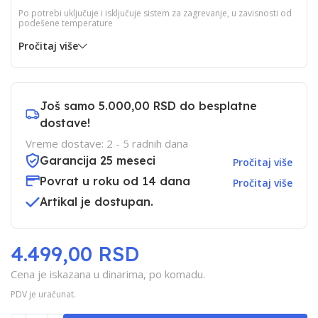
Po potrebi uključuje i isključuje sistem za zagrevanje, u zavisnosti od
podešene temperature
Pročitaj više
Još samo
5.000,00 RSD
do besplatne
dostave!
Vreme dostave: 2 - 5 radnih dana
Garancija 25 meseci
Pročitaj više
Povrat u roku od 14 dana
Pročitaj više
Artikal je dostupan.
4.499,00 RSD
Cena je iskazana u dinarima, po komadu.
PDV je uračunat.