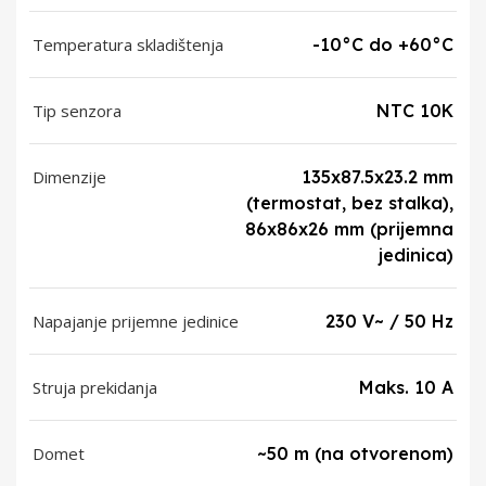
Temperatura skladištenja
-10°C do +60°C
Tip senzora
NTC 10K
Dimenzije
135x87.5x23.2 mm
(termostat, bez stalka),
86x86x26 mm (prijemna
jedinica)
Napajanje prijemne jedinice
230 V~ / 50 Hz
Struja prekidanja
Maks. 10 A
Domet
~50 m (na otvorenom)