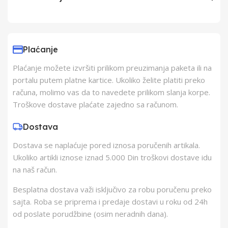
Uvoznik
Elementa d.o.o.,
Subotica
Plaćanje
Plaćanje možete izvršiti prilikom preuzimanja paketa ili na
Proizvođač
ELEMENTA d.o.o.
portalu putem platne kartice. Ukoliko želite platiti preko
računa, molimo vas da to navedete prilikom slanja korpe.
Zemlja Porekla
Kina
Troškove dostave plaćate zajedno sa računom.
Dostava
Zemlja Uvoza
Kina
Dostava se naplaćuje pored iznosa poručenih artikala.
Ukoliko artikli iznose iznad 5.000 Din troškovi dostave idu
Barkod
8605043305529
na naš račun.
Besplatna dostava važi isključivo za robu poručenu preko
sajta. Roba se priprema i predaje dostavi u roku od 24h
od poslate porudžbine (osim neradnih dana).