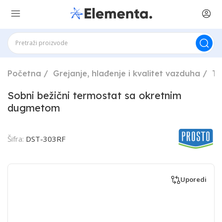
Početna
Grejanje, hlađenje i kvalitet vazduha
Te
Sobni bežični termostat sa okretnim
dugmetom
Šifra:
DST-303RF
Uporedi