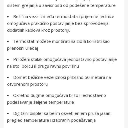
sistem grejanja u zavisnosti od podešene temperature
Bežična veza između termostata i prijemne jedinice
omogućava praktično postavljanje bez sprovođenja
dodatnih kablova kroz prostoriju
Termostat možete montirati na zid ili koristiti kao
prenosni uređaj
Priloženi stalak omogućava jednostavno postavljanje
na sto, policu ili drugu ravnu površinu
Domet bežične veze iznosi približno 50 metara na
otvorenom prostoru
Okretno dugme omogućava brzo i jednostavno
podešavanje željene temperature
Digitalni displej sa belim osvetljenjem pruža jasan
pregled temperature i izabranih podešavanja