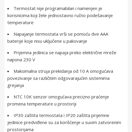
Termostat nije programabilan i namenjen je
korisnicima koji žele jednostavno ručno podešavanje
temperature
Napajanje termostata vrši se pomoću dve AAA
baterije koje nisu uključene u pakovanje
Prijemna jedinica se napaja preko električne mreže
napona 230 V
Maksimalna struja prekidanja od 10 A omogućava
povezivanje sa različitim odgovarajućim sistemima
grejanja
NTC 10K senzor omogućava precizno praćenje
promena temperature u prostoriji
IP30 zaštita termostata i IP20 zaštita prijemne
jedinice predviđene su za korišćenje u suvim zatvorenim
prostorijama