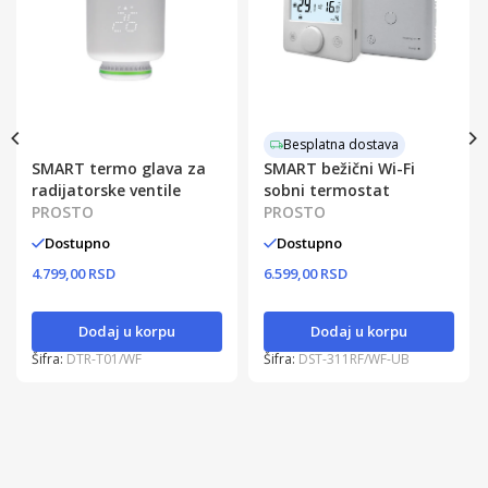
Besplatna dostava
SMART termo glava za
SMART bežični Wi-Fi
radijatorske ventile
sobni termostat
PROSTO
PROSTO
Dostupno
Dostupno
4.799,00 RSD
6.599,00 RSD
Dodaj u korpu
Dodaj u korpu
Šifra:
DTR-T01/WF
Šifra:
DST-311RF/WF-UB