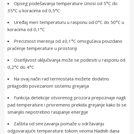
Opseg podešavanja temperature iznosi od 5°C do
35°C u koracima od 0,5°C
Uređaj meri temperaturu u rasponu od 0°C do 50°C u
koracima od 0,1°C
Preciznost merenja od ±0,1°C omogućava pouzdano
praćenje temperature u prostoriji
Osetljivost uključivanja može se podesiti u rasponu od
0,2°C do 4°C
Na ovaj način rad termostata možete dodatno
prilagoditi povezanom sistemu grejanja
Funkcija detekcije otvorenog prozora prepoznaje nagli
pad temperature i privremeno prekida grejanje kako bi se
smanjilo nepotrebno rasipanje energije
Zaštita od smrzavanja pomaže u održavanju
odgovarajuće temperature tokom veoma hladnih dana