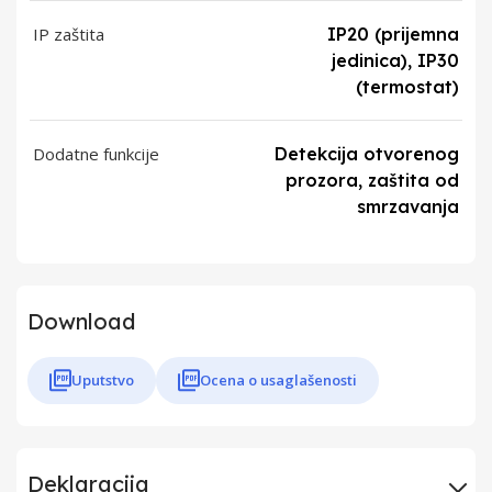
IP zaštita
IP20 (prijemna
jedinica), IP30
(termostat)
Dodatne funkcije
Detekcija otvorenog
prozora, zaštita od
smrzavanja
Download
Uputstvo
Ocena o usaglašenosti
Deklaracija