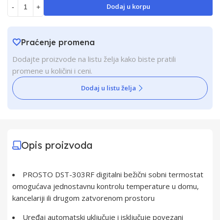
Dodaj u korpu
-
+
Praćenje promena
Dodajte proizvode na listu želja kako biste pratili
promene u količini i ceni.
Dodaj u listu želja
Opis proizvoda
PROSTO DST-303RF digitalni bežični sobni termostat
omogućava jednostavnu kontrolu temperature u domu,
kancelariji ili drugom zatvorenom prostoru
Uređaj automatski uključuje i isključuje povezani