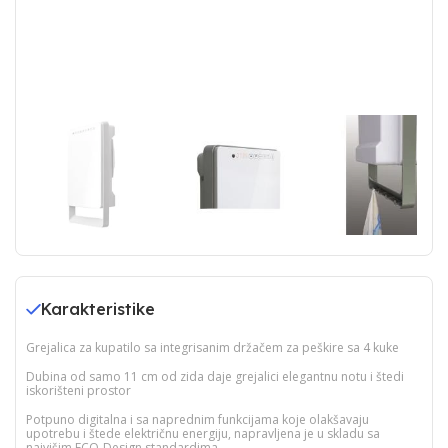
Karakteristike
Grejalica za kupatilo sa integrisanim držačem za peškire sa 4 kuke
Dubina od samo 11 cm od zida daje grejalici elegantnu notu i štedi
iskorišteni prostor
Potpuno digitalna i sa naprednim funkcijama koje olakšavaju
upotrebu i štede električnu energiju, napravljena je u skladu sa
najvišim ECO-Design standardima