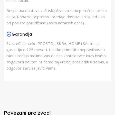
na naš račun.
Besplatna dostava važi isključivo za robu poručenu preko
sajta. Roba se priprema i predaje dostavi u roku od 24h
od poslate porudžbine (osim neradnih dana).
Garancija
Svi uređaji marke PROSTO, ISKRA, HOME i SAL imaju
garanciju od 25 meseci. Ukoliko primetite nepravilnost u
radu uređaja molimo Vas da nas kontaktirate kako bismo
dogovorili povrat. Mi ćemo taj uređaj proslediti u servis, a
odgovor servisa javiti Vama.
Povezani proizvodi