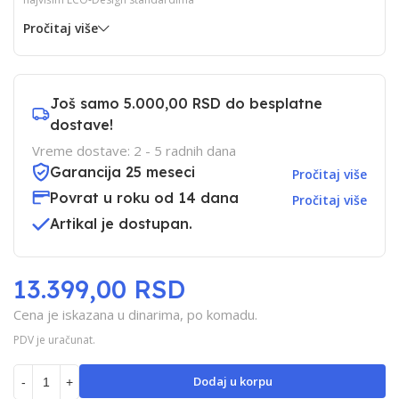
Pročitaj više
Još samo
5.000,00 RSD
do besplatne
dostave!
Vreme dostave: 2 - 5 radnih dana
Garancija 25 meseci
Pročitaj više
Povrat u roku od 14 dana
Pročitaj više
Artikal je dostupan.
13.399,00 RSD
Cena je iskazana u dinarima, po komadu.
PDV je uračunat.
Dodaj u korpu
-
+