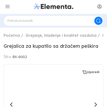
Početna
Grejanje, hlađenje i kvalitet vazduha
Gr
Grejalica za kupatilo sa držačem peškira
Šifra:
BX-6002
Uporedi