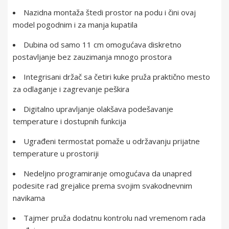
Nazidna montaža štedi prostor na podu i čini ovaj
model pogodnim i za manja kupatila
Dubina od samo 11 cm omogućava diskretno
postavljanje bez zauzimanja mnogo prostora
Integrisani držač sa četiri kuke pruža praktično mesto
za odlaganje i zagrevanje peškira
Digitalno upravljanje olakšava podešavanje
temperature i dostupnih funkcija
Ugrađeni termostat pomaže u održavanju prijatne
temperature u prostoriji
Nedeljno programiranje omogućava da unapred
podesite rad grejalice prema svojim svakodnevnim
navikama
Tajmer pruža dodatnu kontrolu nad vremenom rada