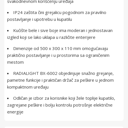
svakodnevnom korišćenju uređaja
IP24 zaštita čini grejalicu pogodnom za pravilno
postavljanje i upotrebu u kupatilu
Kućište bele i sive boje ima moderan i jednostavan
izgled koji se lako uklapa u različite enterijere
Dimenzije od 500 x 300 x 110 mm omogućavaju
praktično postavljanje i u prostorima sa ograničenim
mestom
RADIALIGHT BX-6002 objedinjuje snažno grejanje,
pametne funkcije i praktičan držač za peškire u jednom
kompaktnom uređaju
Odličan je izbor za korisnike koji žele toplije kupatilo,
zagrejane peškire i bolju kontrolu potrošnje električne
energije