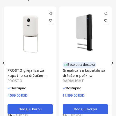
Besplatna dostava
PROSTO grejalica za
Grejalica za kupatilo sa
kupatilo sa držačem
držačem peškira
peškira
PROSTO
RADIALIGHT
Dostupno
Dostupno
4.599,00 RSD
17.899,00 RSD
Dodaj u korpu
Dodaj u korpu
Šifra:
FKF2023
Šifra:
BX-6011