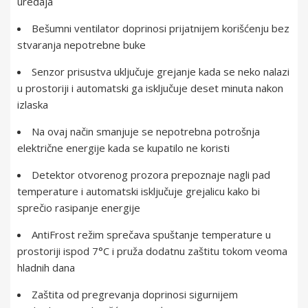
uređaja
Bešumni ventilator doprinosi prijatnijem korišćenju bez
stvaranja nepotrebne buke
Senzor prisustva uključuje grejanje kada se neko nalazi
u prostoriji i automatski ga isključuje deset minuta nakon
izlaska
Na ovaj način smanjuje se nepotrebna potrošnja
električne energije kada se kupatilo ne koristi
Detektor otvorenog prozora prepoznaje nagli pad
temperature i automatski isključuje grejalicu kako bi
sprečio rasipanje energije
AntiFrost režim sprečava spuštanje temperature u
prostoriji ispod 7°C i pruža dodatnu zaštitu tokom veoma
hladnih dana
Zaštita od pregrevanja doprinosi sigurnijem