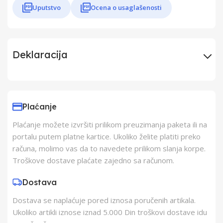
Uputstvo
Ocena o usaglašenosti
Deklaracija
Uvoznik
Binvex d.o.o
Plaćanje
Proizvođač
Ermete Giudici S.p.A.
Plaćanje možete izvršiti prilikom preuzimanja paketa ili na
portalu putem platne kartice. Ukoliko želite platiti preko
Zemlja Porekla
Srbija
računa, molimo vas da to navedete prilikom slanja korpe.
Troškove dostave plaćate zajedno sa računom.
Zemlja Uvoza
Srbija
Dostava
Dostava se naplaćuje pored iznosa poručenih artikala.
Barkod
8019250000441
Ukoliko artikli iznose iznad 5.000 Din troškovi dostave idu