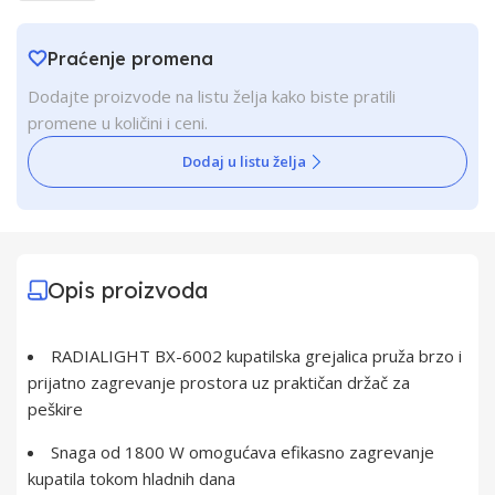
Praćenje promena
Dodajte proizvode na listu želja kako biste pratili
promene u količini i ceni.
Dodaj u listu želja
Opis proizvoda
RADIALIGHT BX-6002 kupatilska grejalica pruža brzo i
prijatno zagrevanje prostora uz praktičan držač za
peškire
Snaga od 1800 W omogućava efikasno zagrevanje
kupatila tokom hladnih dana