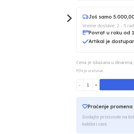
Još samo
5.000,0
Vreme dostave: 2 - 5 rad
Povrat u roku od 
Artikal je dostupan
Cena je iskazana u dinarima
PDV je uračunat.
-
+
Praćenje promena
Dodajte proizvode na list
količini i ceni.