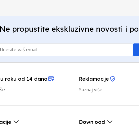
Ne propustite ekskluzivne novosti i p
 u roku od 14 dana
Reklamacije
iše
Saznaj više
acije
Download