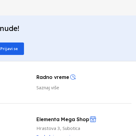
onude!
Prijavi se
Radno vreme
Saznaj više
Elementa Mega Shop
Hrastova 3, Subotica