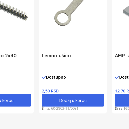
ca 2x40
Lemna ušica
AMP s
Dostupno
Dos
2,50 RSD
12,70 
u korpu
Dodaj u korpu
Šifra:
60-2803-11/0031
Šifra:
FS