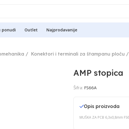
u ponudi
Outlet
Najprodavanije
romehanika
Konektori i terminali za štampanu ploču
AMP stopica
Šifra:
FS66A
Opis proizvoda
MUŠKA ZA PCB 6,3x0,8mm FS