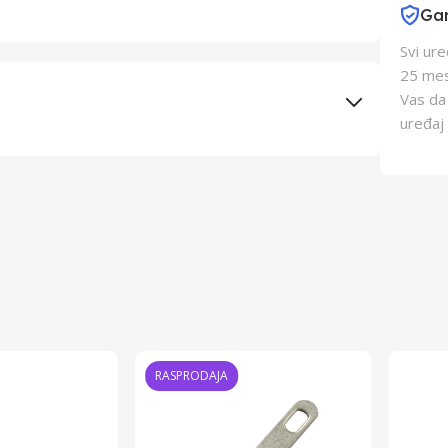
Gar
Svi ur
25 mes
Vas da
uređaj 
Elementa d.o.o., Subotica
Schukat Electronic gmbh
RASPRODAJA