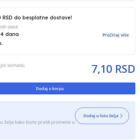
0 RSD
do besplatne dostave!
nih dana
14 dana
Pročitaj više
.
7,10 RSD
, po komadu.
Dodaj u korpu
Dodaj u listu želja
u želja kako biste pratili promene u