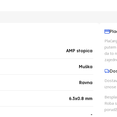
Pla
Plaćanj
putem p
AMP stopica
da to 
zajedn
Muška
Do
Dostava
Ravna
iznose 
Besplat
6.3x0.8 mm
Roba s
porudž
-