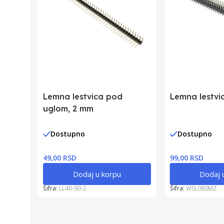
Lemna lestvica pod
Lemna lestvi
uglom, 2 mm
Dostupno
Dostupno
49,00 RSD
99,00 RSD
Dodaj u korpu
Dodaj 
Šifra:
LL40-90-2
Šifra:
WSL080MZ