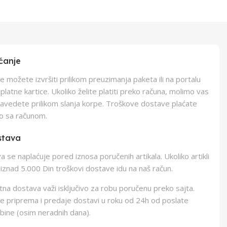
ćanje
e možete izvršiti prilikom preuzimanja paketa ili na portalu
latne kartice. Ukoliko želite platiti preko računa, molimo vas
navedete prilikom slanja korpe. Troškove dostave plaćate
o sa računom.
stava
 se naplaćuje pored iznosa poručenih artikala. Ukoliko artikli
iznad 5.000 Din troškovi dostave idu na naš račun.
na dostava važi isključivo za robu poručenu preko sajta.
e priprema i predaje dostavi u roku od 24h od poslate
bine (osim neradnih dana).