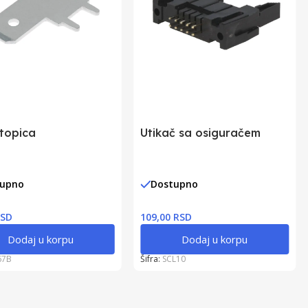
topica
Utikač sa osiguračem
tupno
Dostupno
RSD
109,00 RSD
Dodaj u korpu
Dodaj u korpu
67B
Šifra:
SCL10