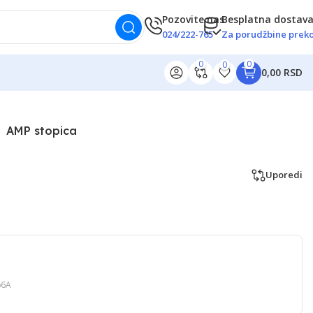
Pozovite nas
Besplatna dostav
024/222-765
Za porudžbine preko
0
0
0
0,00 RSD
AMP stopica
Uporedi
66A