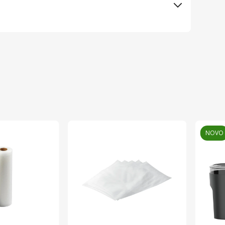
Elementa d.o.o., Subotica
SOMOGYI ELEKTRONIC KFT
Kina
Mađarska
NOVO
5999084965853