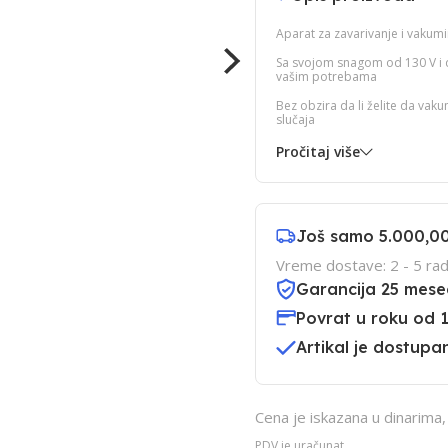
Aparat za zavarivanje i vakum
Sa svojom snagom od 130 V i d
vašim potrebama
Bez obzira da li želite da vak
slučaja
Pročitaj više
Još samo
5.000,0
Vreme dostave: 2 - 5 rad
Garancija 25 mese
Povrat u roku od 
Artikal je dostupan
Cena je iskazana u dinarima
PDV je uračunat.