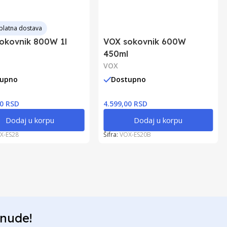
platna dostava
okovnik 800W 1l
VOX sokovnik 600W
450ml
VOX
tupno
Dostupno
00 RSD
4.599,00 RSD
Dodaj u korpu
Dodaj u korpu
X-ES28
Šifra:
VOX-ES20B
onude!