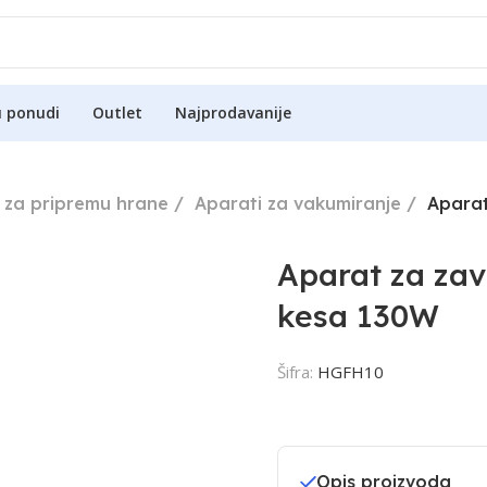
u ponudi
Outlet
Najprodavanije
 za pripremu hrane
Aparati za vakumiranje
Aparat
Aparat za zav
kesa 130W
Šifra:
HGFH10
Opis proizvoda