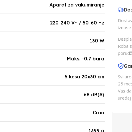
Aparat za vakumiranje
Do
Dostava
220-240 V~ / 50-60 Hz
iznose 
Besplat
130 W
Roba s
porudž
Maks. -0.7 bara
Gar
5 kesa 20x30 cm
Svi ur
25 mes
Vas da
68 dB(A)
uređaj 
Crna
1399 g