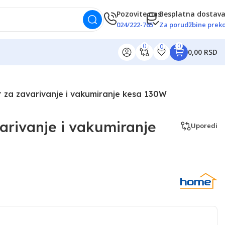
Pozovite nas
Besplatna dostav
024/222-765
Za porudžbine preko
0
0
0
0,00 RSD
 za zavarivanje i vakumiranje kesa 130W
arivanje i vakumiranje
Uporedi