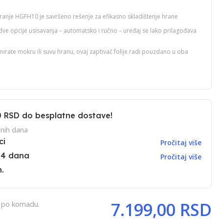
iranje HGFH10 je savršeno rešenje za efikasno skladištenje hrane
ve opcije usisavanja – automatsko i ručno – uređaj se lako prilagođava
umirate mokru ili suvu hranu, ovaj zaptivač folije radi pouzdano u oba
0 RSD
do besplatne dostave!
nih dana
ci
Pročitaj više
14 dana
Pročitaj više
.
7.199,00 RSD
, po komadu.