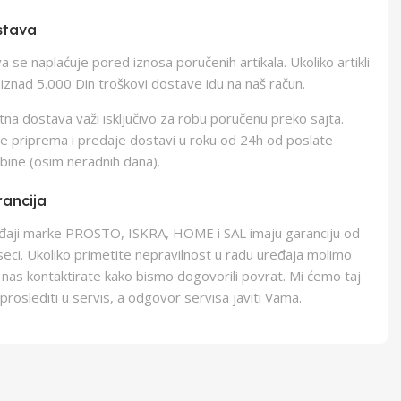
stava
 se naplaćuje pored iznosa poručenih artikala. Ukoliko artikli
iznad 5.000 Din troškovi dostave idu na naš račun.
na dostava važi isključivo za robu poručenu preko sajta.
e priprema i predaje dostavi u roku od 24h od poslate
bine (osim neradnih dana).
ancija
eđaji marke PROSTO, ISKRA, HOME i SAL imaju garanciju od
eci. Ukoliko primetite nepravilnost u radu uređaja molimo
 nas kontaktirate kako bismo dogovorili povrat. Mi ćemo taj
proslediti u servis, a odgovor servisa javiti Vama.