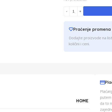
-
+
Praćenje promena
Dodajte proizvode na list
količini i ceni.
Pla
Plaćanj
putem p
HOME
da to 
zajedn