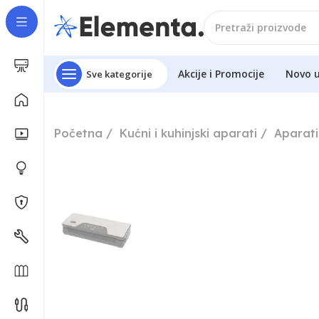
Akcije i Promocije
Novo 
Sve kategorije
Početna
Kućni i kuhinjski aparati
Aparati