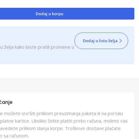
Dodaj u korpu
Dodaj u listu želja
u želja kako biste pratili promene u
ćanje
e možete izvršiti prilikom preuzimanja paketa ili na portalu
latne kartice. Ukoliko želite platiti preko računa, molimo vas
navedete prilikom slanja korpe. Troškove dostave plaćate
o sa računom.