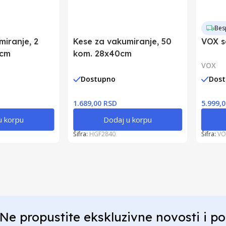
Bes
miranje, 2
Kese za vakumiranje, 50
VOX s
0cm
kom. 28x40cm
VOX
Dostupno
Dos
1.689,00 RSD
5.999,
u korpu
Dodaj u korpu
Šifra:
HGF2840
Šifra:
VO
Ne propustite ekskluzivne novosti i p