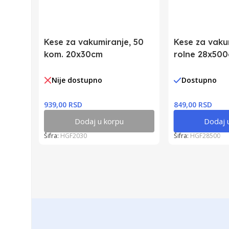
Kese za vakumiranje, 50
Kese za vaku
kom. 20x30cm
rolne 28x50
Nije dostupno
Dostupno
939,00 RSD
849,00 RSD
Dodaj u korpu
Dodaj 
Šifra:
HGF2030
Šifra:
HGF28500