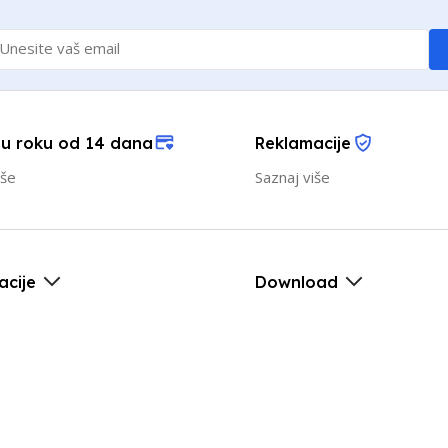
 u roku od 14 dana
Reklamacije
iše
Saznaj više
acije
Download