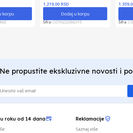
1.219,00 RSD
1.359,
u korpu
Dodaj u korpu
K02
Šifra:
COTH22200GY15
Šifra:
CO
Ne propustite ekskluzivne novosti i p
 u roku od 14 dana
Reklamacije
iše
Saznaj više