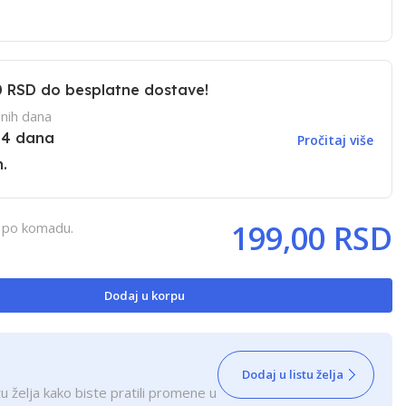
0 RSD
do besplatne dostave!
nih dana
14 dana
Pročitaj više
.
199,00 RSD
, po komadu.
Dodaj u korpu
Dodaj u listu želja
u želja kako biste pratili promene u