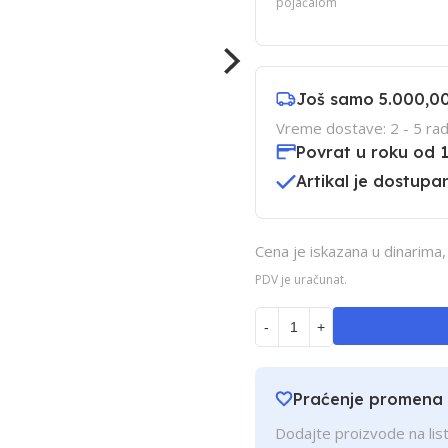
pojačalom
Još samo
5.000,0
Vreme dostave: 2 - 5 rad
Povrat u roku od 
Artikal je dostupan
Cena je iskazana u dinarima
PDV je uračunat.
-
+
Praćenje promena
Dodajte proizvode na list