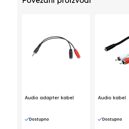
Povezani proizvodi
Zemlja Porekla
Zemlja Uvoza
Barkod
Audio adapter kabel
Audio kabel
Dostupno
Dostupno