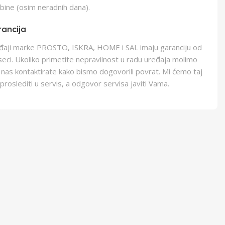
bine (osim neradnih dana).
ancija
eđaji marke PROSTO, ISKRA, HOME i SAL imaju garanciju od
eci. Ukoliko primetite nepravilnost u radu uređaja molimo
 nas kontaktirate kako bismo dogovorili povrat. Mi ćemo taj
proslediti u servis, a odgovor servisa javiti Vama.