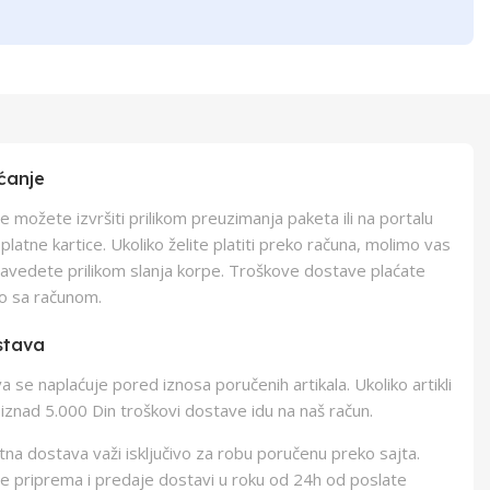
ćanje
e možete izvršiti prilikom preuzimanja paketa ili na portalu
latne kartice. Ukoliko želite platiti preko računa, molimo vas
navedete prilikom slanja korpe. Troškove dostave plaćate
o sa računom.
stava
 se naplaćuje pored iznosa poručenih artikala. Ukoliko artikli
iznad 5.000 Din troškovi dostave idu na naš račun.
na dostava važi isključivo za robu poručenu preko sajta.
e priprema i predaje dostavi u roku od 24h od poslate