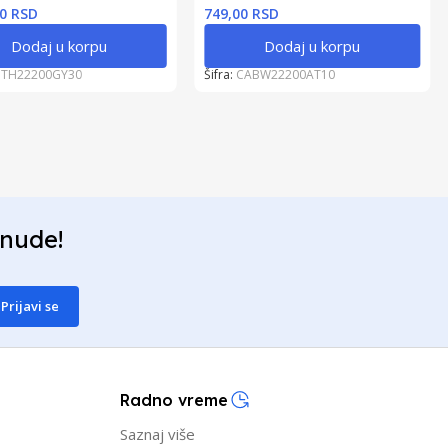
00 RSD
749,00 RSD
Dodaj u korpu
Dodaj u korpu
TH22200GY30
Šifra:
CABW22200AT10
onude!
Prijavi se
Radno vreme
Saznaj više