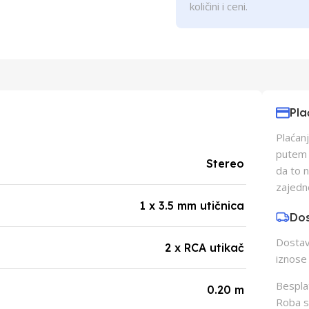
količini i ceni.
Pla
Plaćanj
putem p
Stereo
da to 
zajedn
1 x 3.5 mm utičnica
Do
Dostava
2 x RCA utikač
iznose 
Besplat
0.20 m
Roba s