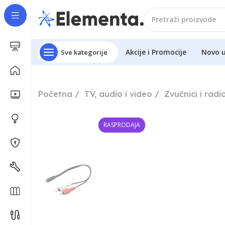
Akcije i Promocije
Novo 
Sve kategorije
Početna
TV, audio i video
Zvučnici i radi
RASPRODAJA