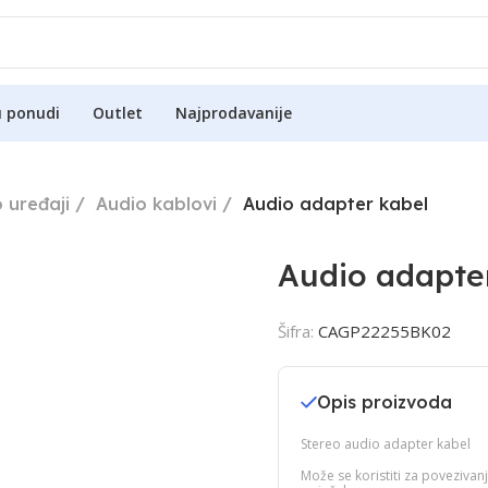
u ponudi
Outlet
Najprodavanije
o uređaji
Audio kablovi
Audio adapter kabel
Audio adapte
Šifra:
CAGP22255BK02
Opis proizvoda
Stereo audio adapter kabel
Može se koristiti za povezivanj