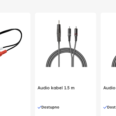
Kina
Holandija
5412810280926
Audio kabel 1.5 m
Audio
Dostupno
Dos