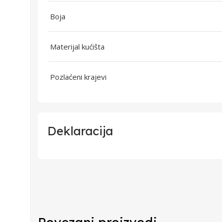
Boja
Materijal kućišta
Pozlaćeni krajevi
Deklaracija
Uvoznik
Proizvođač