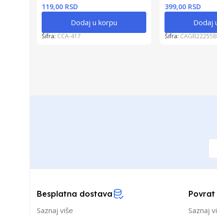
119,00 RSD
399,00 RSD
Dodaj u korpu
Dodaj 
Šifra:
CCA-417
Šifra:
CAGB22255B
Besplatna dostava
Povrat
Saznaj više
Saznaj v