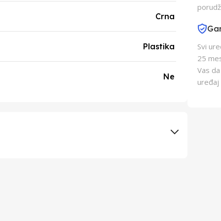
porudž
Crna
Gar
Plastika
Svi ur
25 mes
Vas da
Ne
uređaj 
Elementa d.o.o., Subotica
Nedis B.V.