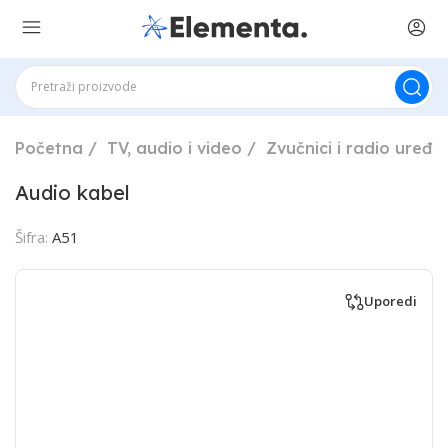
Početna
TV, audio i video
Zvučnici i radio uređaj
Audio kabel
Šifra:
A51
Uporedi