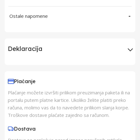
Ostale napomene
-
Deklaracija
Uvoznik
Elementa d.o.o.,
Subotica
Plaćanje
Plaćanje možete izvršiti prilikom preuzimanja paketa ili na
Proizvođač
Changzhou AVI
portalu putem platne kartice. Ukoliko želite platiti preko
računa, molimo vas da to navedete prilikom slanja korpe.
Zemlja Porekla
Kina
Troškove dostave plaćate zajedno sa računom.
Dostava
Zemlja Uvoza
Kina