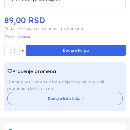
89,00 RSD
Cena je iskazana u dinarima, po komadu.
PDV je uračunat.
Dodaj u korpu
-
+
Praćenje promena
Dodajte proizvode na listu želja kako biste pratili
promene u količini i ceni.
Dodaj u listu želja