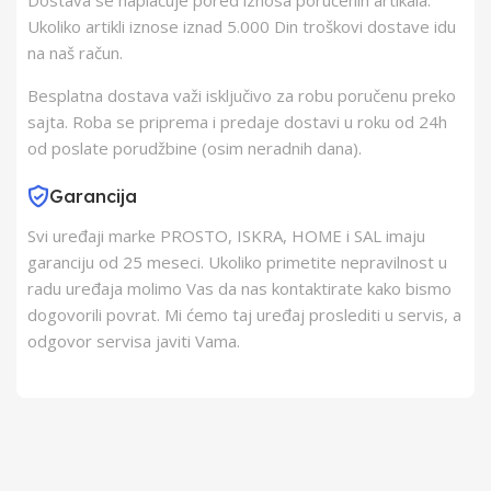
Dostava se naplaćuje pored iznosa poručenih artikala.
Ukoliko artikli iznose iznad 5.000 Din troškovi dostave idu
Barkod
8606006535854
na naš račun.
Besplatna dostava važi isključivo za robu poručenu preko
sajta. Roba se priprema i predaje dostavi u roku od 24h
od poslate porudžbine (osim neradnih dana).
Garancija
Svi uređaji marke PROSTO, ISKRA, HOME i SAL imaju
garanciju od 25 meseci. Ukoliko primetite nepravilnost u
radu uređaja molimo Vas da nas kontaktirate kako bismo
dogovorili povrat. Mi ćemo taj uređaj proslediti u servis, a
odgovor servisa javiti Vama.