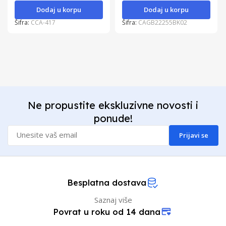
Dodaj u korpu
Dodaj u korpu
Šifra:
CCA-417
Šifra:
CAGB22255BK02
Ne propustite ekskluzivne novosti i
ponude!
Prijavi se
Besplatna dostava
Saznaj više
Povrat u roku od 14 dana