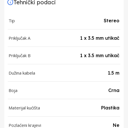
Tehnički podaci
Tip
Stereo
Priključak A
1 x 3.5 mm utikač
Priključak B
1 x 3.5 mm utikač
Dužina kabela
1.5 m
Boja
Crna
Materijal kućišta
Plastika
Pozlaćeni krajevi
Ne