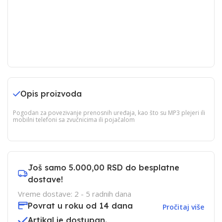
Opis proizvoda
Pogodan za povezivanje prenosnih uređaja, kao što su MP3 plejeri ili
mobilni telefoni sa zvučnicima ili pojačalom
Još samo
5.000,00 RSD
do besplatne
dostave!
Vreme dostave: 2 - 5 radnih dana
Povrat u roku od 14 dana
Pročitaj više
Artikal je dostupan.