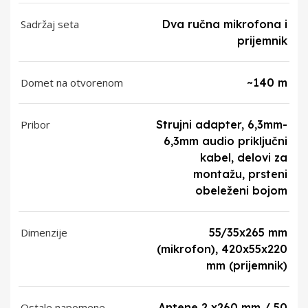
Sadržaj seta
Dva ručna mikrofona i
prijemnik
Domet na otvorenom
~140 m
Pribor
Strujni adapter, 6,3mm-
6,3mm audio priključni
kabel, delovi za
montažu, prsteni
obeleženi bojom
Dimenzije
55/35x265 mm
(mikrofon), 420x55x220
mm (prijemnik)
Ostale napomene
Antene 2 x260 mm / 50