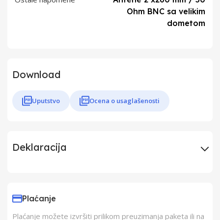
Ohm BNC sa velikim
dometom
Download
Uputstvo
Ocena o usaglašenosti
Deklaracija
Uvoznik
Elementa d.o.o.,
Subotica
Plaćanje
Plaćanje možete izvršiti prilikom preuzimanja paketa ili na