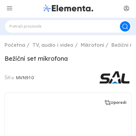
Početna
TV, audio i video
Mikrofoni
Bežični m
Bežični set mikrofona
Šifra:
MVN910
Uporedi