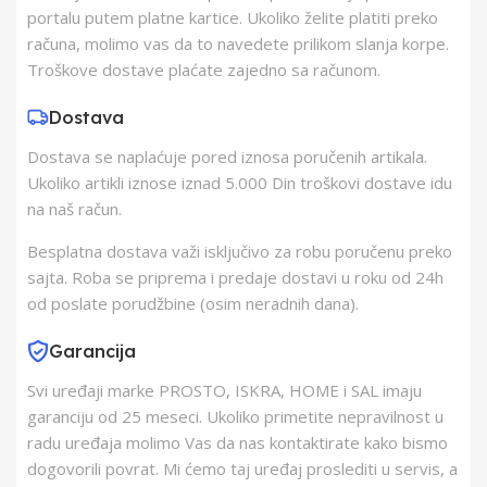
Proizvođač
SOMOGYI ELEKTRONIC
portalu putem platne kartice. Ukoliko želite platiti preko
KFT
računa, molimo vas da to navedete prilikom slanja korpe.
Troškove dostave plaćate zajedno sa računom.
Zemlja Porekla
Kina
Dostava
Dostava se naplaćuje pored iznosa poručenih artikala.
Zemlja Uvoza
Mađarska
Ukoliko artikli iznose iznad 5.000 Din troškovi dostave idu
na naš račun.
Barkod
5999084953263
Besplatna dostava važi isključivo za robu poručenu preko
sajta. Roba se priprema i predaje dostavi u roku od 24h
od poslate porudžbine (osim neradnih dana).
Garancija
Svi uređaji marke PROSTO, ISKRA, HOME i SAL imaju
garanciju od 25 meseci. Ukoliko primetite nepravilnost u
radu uređaja molimo Vas da nas kontaktirate kako bismo
dogovorili povrat. Mi ćemo taj uređaj proslediti u servis, a