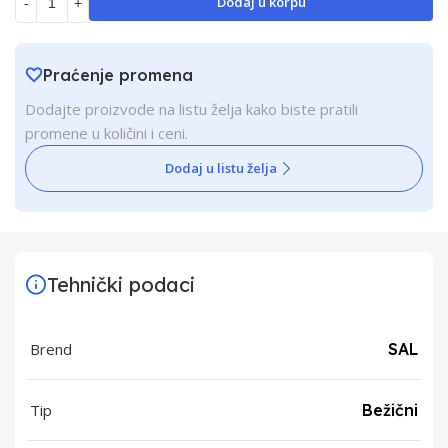
Dodaj u korpu
-
+
Praćenje promena
Dodajte proizvode na listu želja kako biste pratili
promene u količini i ceni.
Dodaj u listu želja
Tehnički podaci
Brend
SAL
Tip
Bežični