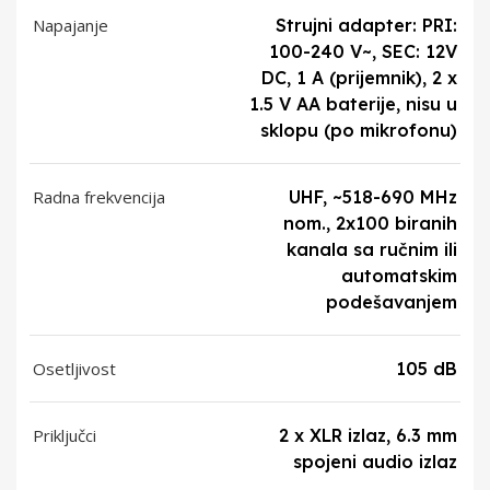
Napajanje
Strujni adapter: PRI:
100-240 V~, SEC: 12V
DC, 1 A (prijemnik), 2 x
1.5 V AA baterije, nisu u
sklopu (po mikrofonu)
Radna frekvencija
UHF, ~518-690 MHz
nom., 2x100 biranih
kanala sa ručnim ili
automatskim
podešavanjem
Osetljivost
105 dB
Priključci
2 x XLR izlaz, 6.3 mm
spojeni audio izlaz