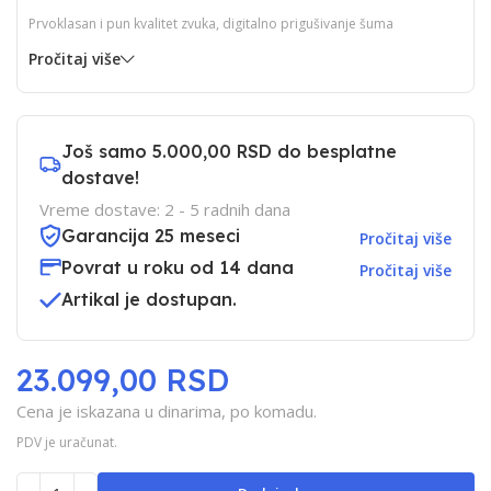
Prvoklasan i pun kvalitet zvuka, digitalno prigušivanje šuma
Pročitaj više
Još samo
5.000,00 RSD
do besplatne
dostave!
Vreme dostave: 2 - 5 radnih dana
Garancija 25 meseci
Pročitaj više
Povrat u roku od 14 dana
Pročitaj više
Artikal je dostupan.
23.099,00 RSD
Cena je iskazana u dinarima, po komadu.
PDV je uračunat.