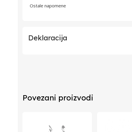
Ostale napomene
Deklaracija
Uvoznik
Proizvođač
Zemlja Porekla
Povezani proizvodi
Zemlja Uvoza
Barkod