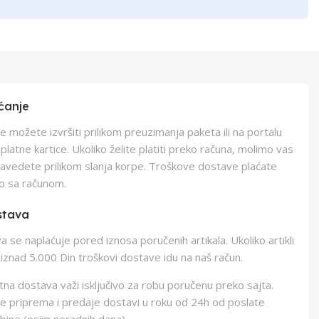
ćanje
e možete izvršiti prilikom preuzimanja paketa ili na portalu
latne kartice. Ukoliko želite platiti preko računa, molimo vas
navedete prilikom slanja korpe. Troškove dostave plaćate
o sa računom.
stava
 se naplaćuje pored iznosa poručenih artikala. Ukoliko artikli
iznad 5.000 Din troškovi dostave idu na naš račun.
na dostava važi isključivo za robu poručenu preko sajta.
e priprema i predaje dostavi u roku od 24h od poslate