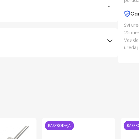
porudž
-
Gar
Svi ur
25 mes
Vas da
uređaj 
Elementa d.o.o., Subotica
Changzhou AVI
Kina
Kina
RASPRODAJA
RASPR
8605043309749