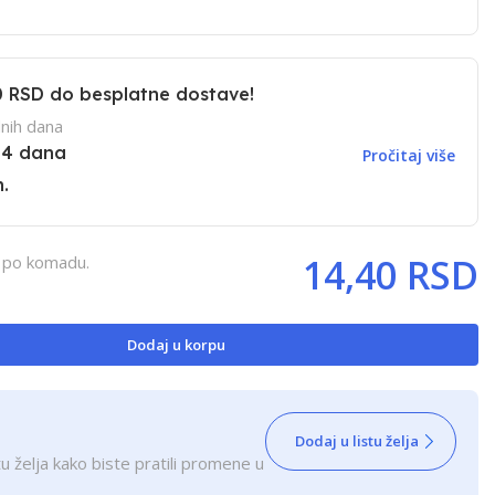
0 RSD
do besplatne dostave!
nih dana
14 dana
Pročitaj više
.
14,40 RSD
, po komadu.
Dodaj u korpu
Dodaj u listu želja
u želja kako biste pratili promene u