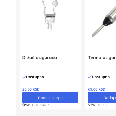
Držač osigurača
Termo osigu
Dostupno
Dostupno
26,00 RSD
69,00 RSD
Dodaj u korpu
Dodaj 
Šifra:
SHH1054A-Z
Šifra:
TSF113E