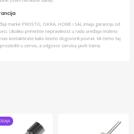
bine (osim neradnih dana).
ancija
eđaji marke PROSTO, ISKRA, HOME i SAL imaju garanciju od
eci. Ukoliko primetite nepravilnost u radu uređaja molimo
 nas kontaktirate kako bismo dogovorili povrat. Mi ćemo taj
proslediti u servis, a odgovor servisa javiti Vama.
ODAJA