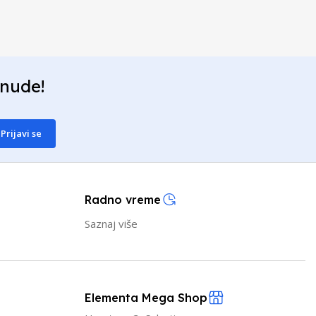
onude!
Prijavi se
Radno vreme
Saznaj više
Elementa Mega Shop