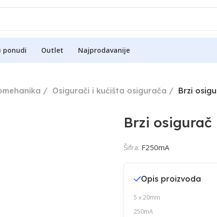
u ponudi
Outlet
Najprodavanije
romehanika
Osigurači i kućišta osigurača
Brzi osig
Brzi osigurač
Šifra:
F250mA
Opis proizvoda
5 x 20mm
250mA