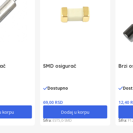
rač
SMD osigurač
Brzi o
Dostupno
Dos
69,00 RSD
12,40 
u korpu
Dodaj u korpu
Šifra:
EST5,0-SMD
Šifra:
F1