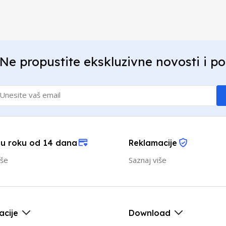
Ne propustite ekskluzivne novosti i p
 u roku od 14 dana
Reklamacije
iše
Saznaj više
acije
Download