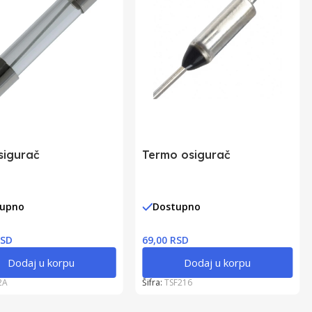
sigurač
Termo osigurač
tupno
Dostupno
RSD
69,00 RSD
Dodaj u korpu
Dodaj u korpu
2A
Šifra:
TSF216