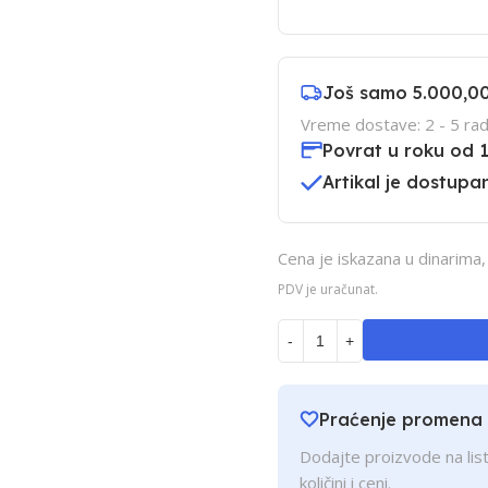
Još samo
5.000,0
Vreme dostave: 2 - 5 rad
Povrat u roku od 
Artikal je dostupan
Cena je iskazana u dinarima
PDV je uračunat.
-
+
Praćenje promena
Dodajte proizvode na list
količini i ceni.