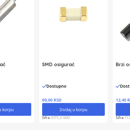
rač
SMD osigurač
Brzi o
Dostupno
Dos
69,00 RSD
12,40 
u korpu
Dodaj u korpu
Šifra:
EST5,0-SMD
Šifra:
F1