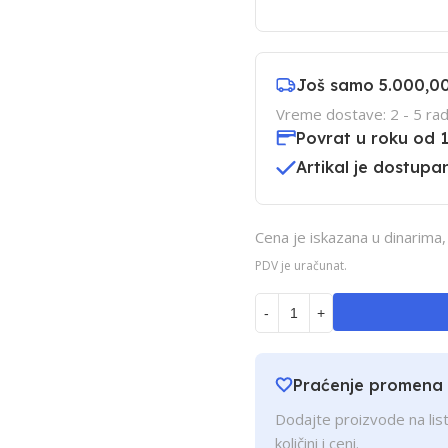
Još samo
5.000,0
Vreme dostave: 2 - 5 rad
Povrat u roku od 
Artikal je dostupan
Cena je iskazana u dinarima
PDV je uračunat.
-
+
Praćenje promena
Dodajte proizvode na list
količini i ceni.