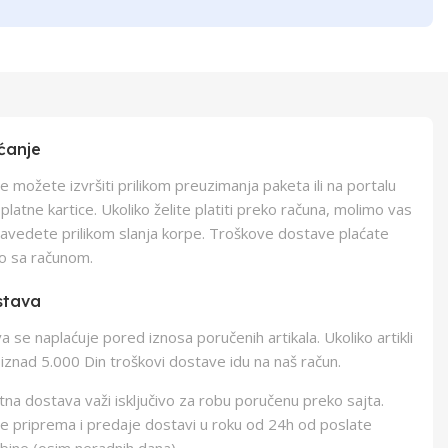
ćanje
e možete izvršiti prilikom preuzimanja paketa ili na portalu
latne kartice. Ukoliko želite platiti preko računa, molimo vas
navedete prilikom slanja korpe. Troškove dostave plaćate
o sa računom.
stava
 se naplaćuje pored iznosa poručenih artikala. Ukoliko artikli
iznad 5.000 Din troškovi dostave idu na naš račun.
na dostava važi isključivo za robu poručenu preko sajta.
e priprema i predaje dostavi u roku od 24h od poslate