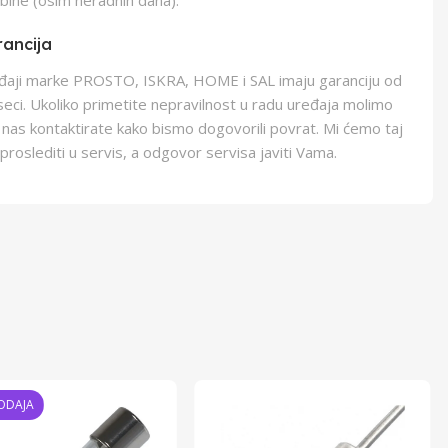
bine (osim neradnih dana).
ancija
eđaji marke PROSTO, ISKRA, HOME i SAL imaju garanciju od
eci. Ukoliko primetite nepravilnost u radu uređaja molimo
 nas kontaktirate kako bismo dogovorili povrat. Mi ćemo taj
proslediti u servis, a odgovor servisa javiti Vama.
ODAJA