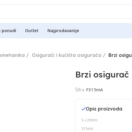
u ponudi
Outlet
Najprodavanije
romehanika
Osigurači i kućišta osigurača
Brzi osig
Brzi osigurač
Šifra:
F315mA
Opis proizvoda
5 x 20mm
315mA