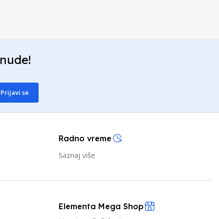
onude!
Prijavi se
Radno vreme
Saznaj više
Elementa Mega Shop