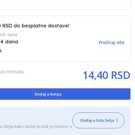
0 RSD
do besplatne dostave!
nih dana
14 dana
Pročitaj više
.
14,40 RSD
, po komadu.
Dodaj u korpu
Dodaj u listu želja
u želja kako biste pratili promene u