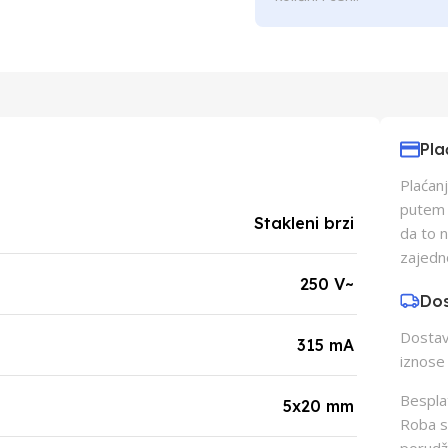
Pla
Plaćanj
putem p
Stakleni brzi
da to 
zajedn
250 V~
Do
Dostava
315 mA
iznose 
Besplat
5x20 mm
Roba s