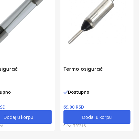
sigurač
Termo osigurač
tupno
Dostupno
RSD
69,00 RSD
Dodaj u korpu
Dodaj u korpu
2A
Šifra:
TSF216