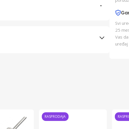
porudž
-
Gar
Svi ur
25 mes
Vas da
uređaj 
Elementa d.o.o., Subotica
Changzhou AVI
Kina
Kina
RASPRODAJA
RASPR
8605043305611