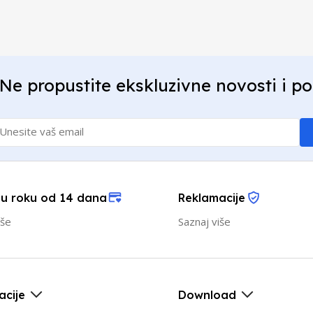
Ne propustite ekskluzivne novosti i p
 u roku od 14 dana
Reklamacije
iše
Saznaj više
acije
Download