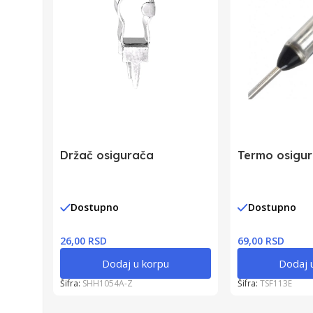
Držač osigurača
Termo osigu
Dostupno
Dostupno
26,00 RSD
69,00 RSD
Dodaj u korpu
Dodaj 
Šifra:
SHH1054A-Z
Šifra:
TSF113E