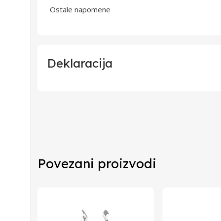
Ostale napomene
Deklaracija
Uvoznik
Proizvođač
Zemlja Porekla
Povezani proizvodi
Zemlja Uvoza
Barkod