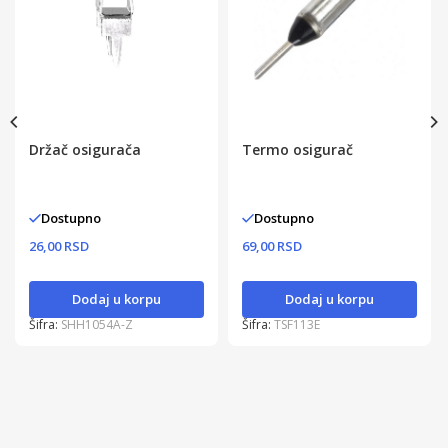
Držač osigurača
Termo osigurač
Dostupno
Dostupno
26,00 RSD
69,00 RSD
Dodaj u korpu
Dodaj u korpu
Šifra:
SHH1054A-Z
Šifra:
TSF113E