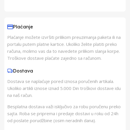
Uvoznik
Elementa d.o.o.,
Subotica
Plaćanje
Plaćanje možete izvršiti prilikom preuzimanja paketa ili na
Proizvođač
Changzhou AVI
portalu putem platne kartice. Ukoliko želite platiti preko
računa, molimo vas da to navedete prilikom slanja korpe.
Zemlja Porekla
Kina
Troškove dostave plaćate zajedno sa računom.
Dostava
Zemlja Uvoza
Kina
Dostava se naplaćuje pored iznosa poručenih artikala.
Ukoliko artikli iznose iznad 5.000 Din troškovi dostave idu
Barkod
8606006535441
na naš račun.
Besplatna dostava važi isključivo za robu poručenu preko
sajta. Roba se priprema i predaje dostavi u roku od 24h
od poslate porudžbine (osim neradnih dana).