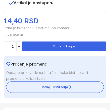
Artikal je dostupan.
14,40 RSD
Cena je iskazana u dinarima, po komadu.
PDV je uračunat.
Dodaj u korpu
-
+
Praćenje promena
Dodajte proizvode na listu želja kako biste pratili
promene u količini i ceni.
Dodaj u listu želja