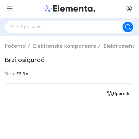
Početna
Elektronske komponente
Elektromehan
Brzi osigurač
Šifra:
F6,3A
Uporedi